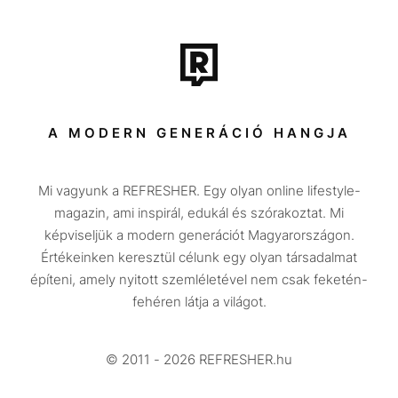
Film + sorozat
Tech-Tudomány
Sport
Társadalom
A MODERN GENERÁCIÓ HANGJA
Közélet
Mi vagyunk a REFRESHER. Egy olyan online lifestyle-
Utazás
magazin, ami inspirál, edukál és szórakoztat. Mi
Életmód
képviseljük a modern generációt Magyarországon.
Értékeinken keresztül célunk egy olyan társadalmat
Design
építeni, amely nyitott szemléletével nem csak feketén-
Beszélgetések
fehéren látja a világot.
Arcok
© 2011 - 2026 REFRESHER.hu
Videó