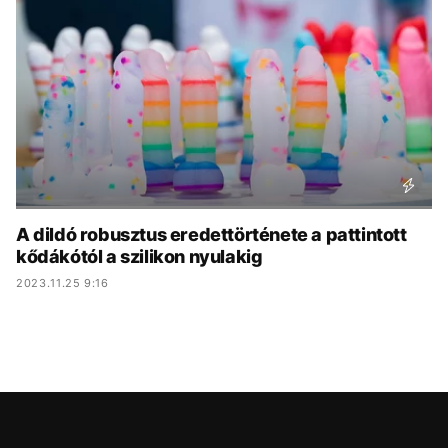
KÖZÉLET
UTAZÁS
ÉLETMÓD
DESIGN
BESZÉLGETÉSEK
ARCOK
VIDEÓ
TÖRTÉNETEK
GASZTRO
A dildó robusztus eredettörténete a pattintott
kődákótól a szilikon nyulakig
2023.11.25 9:16