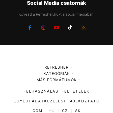
Social Media csatornák
Kövesd a Refresher.hu-t a social mediában!
REFRESHER
KATEGÓRIÁK
Médiaajánlat
MÁS FORMÁTUMOK
Zene
Impresszum
Kiemelt tartalmak
Divat
FELHASZNÁLÁSI FELTÉTELEK
Videó
Kultúra
EGYEDI ADATKEZELÉSI TÁJÉKOZTATÓ
Kvíz
ENTR
COM
|
HU
|
CZ
|
SK