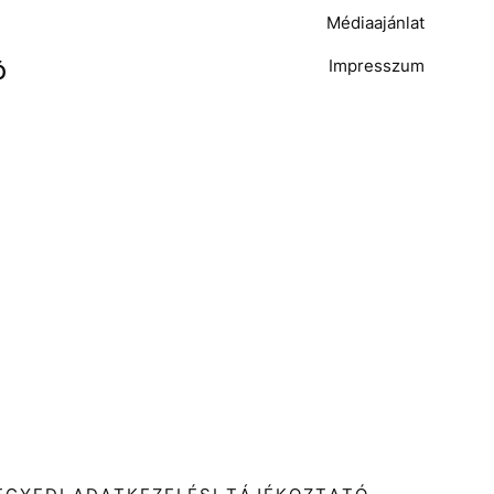
Médiaajánlat
Impresszum
Ó
T