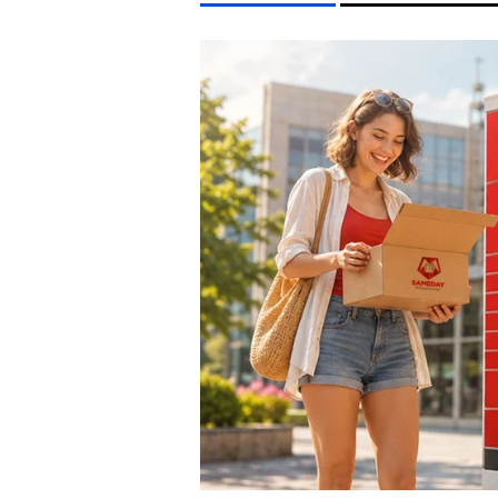
LIFESTYLE TÉMÁK
FIDESZ
CELEB
SEBESTYÉN BALÁZS
KONCERT
EGYÉB FORMÁTUMOK
REFRESHER
Kiemelt tartalmak
Videó
Kvíz
Médiaajánlat
Impresszum