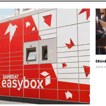
PARLAMENT
ENERGIAVÁLSÁG
MTVA
DUNA
Eltűn
2024.10