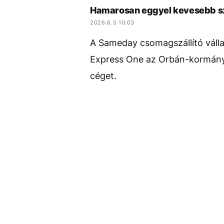
Hamarosan eggyel kevesebb szá
2026.6.5 10:03
A Sameday csomagszállító vállal
Express One az Orbán-kormány 
céget.