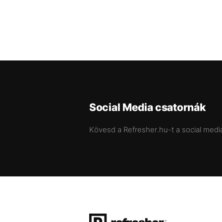
Social Media csatornák
Kövesd a Refresher.hu-t a social medi