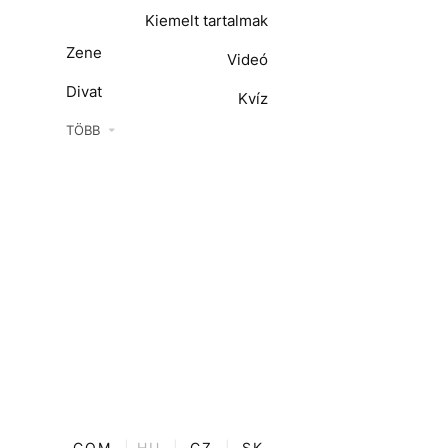
Kiemelt tartalmak
Zene
Videó
Divat
Kvíz
Kultúra
TÖBB
ENTR
Film + sorozat
ech-Tudomány
Sport
Társadalom
Közélet
Utazás
Életmód
COM
|
HU
|
CZ
|
SK