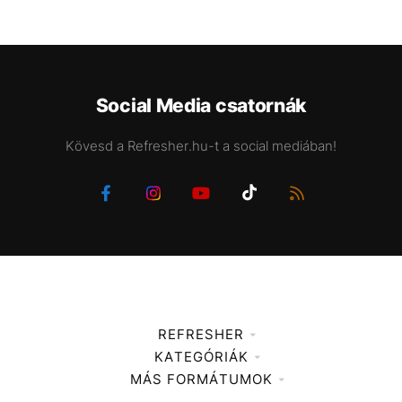
Social Media csatornák
Kövesd a Refresher.hu-t a social mediában!
REFRESHER
KATEGÓRIÁK
Médiaajánlat
MÁS FORMÁTUMOK
Zene
Impresszum
Kiemelt tartalmak