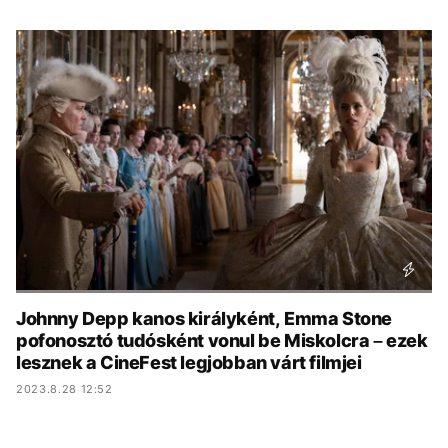
KÖZÉLET
UTAZÁS
ÉLETMÓD
DESIGN
BESZÉLGETÉSEK
ARCOK
VIDEÓ
TÖRTÉNETEK
GASZTRO
Johnny Depp kanos királyként, Emma Stone
pofonosztó tudósként vonul be Miskolcra – ezek
lesznek a CineFest legjobban várt filmjei
2023.8.28 12:52