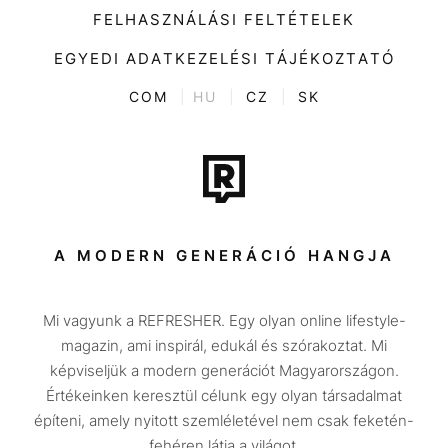
Divat
FELHASZNÁLÁSI FELTÉTELEK
Videó
Kultúra
EGYEDI ADATKEZELÉSI TÁJÉKOZTATÓ
Kvíz
ENTR
COM
|
HU
|
CZ
|
SK
Film + sorozat
Tech-Tudomány
Sport
Társadalom
A MODERN GENERÁCIÓ HANGJA
Közélet
Mi vagyunk a REFRESHER. Egy olyan online lifestyle-
Utazás
magazin, ami inspirál, edukál és szórakoztat. Mi
Életmód
képviseljük a modern generációt Magyarországon.
Értékeinken keresztül célunk egy olyan társadalmat
Design
építeni, amely nyitott szemléletével nem csak feketén-
Beszélgetések
fehéren látja a világot.