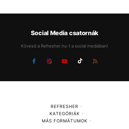
Social Media csatornák
Kövesd a Refresher.hu-t a social mediában!
REFRESHER
KATEGÓRIÁK
Médiaajánlat
MÁS FORMÁTUMOK
Zene
Impresszum
Kiemelt tartalmak