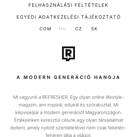
Divat
FELHASZNÁLÁSI FELTÉTELEK
Videó
Kultúra
EGYEDI ADATKEZELÉSI TÁJÉKOZTATÓ
Kvíz
ENTR
COM
|
HU
|
CZ
|
SK
Film + sorozat
Tech-Tudomány
Sport
Társadalom
A MODERN GENERÁCIÓ HANGJA
Közélet
Mi vagyunk a REFRESHER. Egy olyan online lifestyle-
Utazás
magazin, ami inspirál, edukál és szórakoztat. Mi
Életmód
képviseljük a modern generációt Magyarországon.
Értékeinken keresztül célunk egy olyan társadalmat
Design
építeni, amely nyitott szemléletével nem csak feketén-
Beszélgetések
fehéren látja a világot.