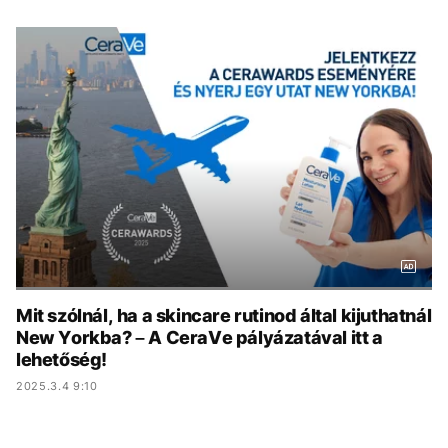
KÖZÉLET
UTAZÁS
ÉLETMÓD
DESIGN
BESZÉLGETÉSEK
ARCOK
VIDEÓ
TÖRTÉNETEK
GASZTRO
Mit szólnál, ha a skincare rutinod által kijuthatnál
New Yorkba? – A CeraVe pályázatával itt a
lehetőség!
2025.3.4 9:10