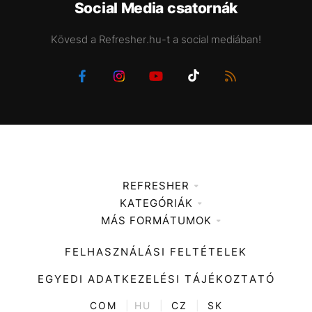
Social Media csatornák
Kövesd a Refresher.hu-t a social mediában!
REFRESHER
KATEGÓRIÁK
Médiaajánlat
MÁS FORMÁTUMOK
Zene
Impresszum
Kiemelt tartalmak
Divat
FELHASZNÁLÁSI FELTÉTELEK
Videó
Kultúra
EGYEDI ADATKEZELÉSI TÁJÉKOZTATÓ
Kvíz
ENTR
COM
|
HU
|
CZ
|
SK