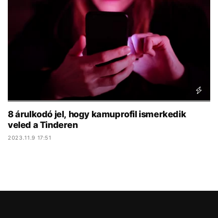
KÖZÉLET
UTAZÁS
ÉLETMÓD
DESIGN
BESZÉLGETÉSEK
ARCOK
VIDEÓ
TÖRTÉNETEK
GASZTRO
8 árulkodó jel, hogy kamuprofil ismerkedik
veled a Tinderen
2023.11.9 17:51