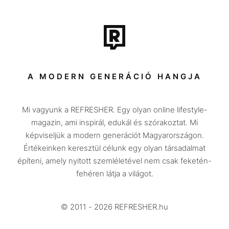
Film + sorozat
Tech-Tudomány
Sport
Társadalom
A MODERN GENERÁCIÓ HANGJA
Közélet
Mi vagyunk a REFRESHER. Egy olyan online lifestyle-
Utazás
magazin, ami inspirál, edukál és szórakoztat. Mi
Életmód
képviseljük a modern generációt Magyarországon.
Értékeinken keresztül célunk egy olyan társadalmat
Design
építeni, amely nyitott szemléletével nem csak feketén-
Beszélgetések
fehéren látja a világot.
Arcok
© 2011 - 2026 REFRESHER.hu
Videó