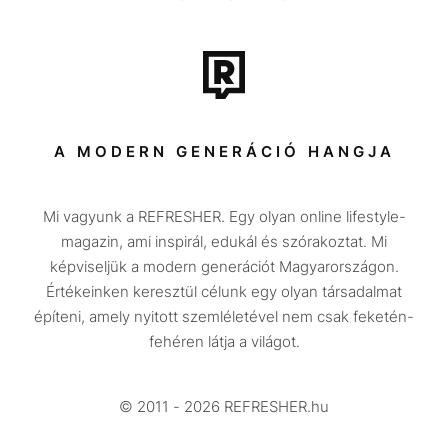
Film + sorozat
Tech-Tudomány
Sport
Társadalom
A MODERN GENERÁCIÓ HANGJA
Közélet
Mi vagyunk a REFRESHER. Egy olyan online lifestyle-
Utazás
magazin, ami inspirál, edukál és szórakoztat. Mi
Életmód
képviseljük a modern generációt Magyarországon.
Értékeinken keresztül célunk egy olyan társadalmat
Design
építeni, amely nyitott szemléletével nem csak feketén-
Beszélgetések
fehéren látja a világot.
Arcok
© 2011 - 2026 REFRESHER.hu
Videó