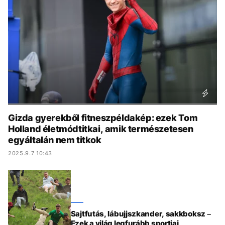
KÖZÉLET
UTAZÁS
ÉLETMÓD
DESIGN
BESZÉLGETÉSEK
ARCOK
VIDEÓ
TÖRTÉNETEK
GASZTRO
Gizda gyerekből fitneszpéldakép: ezek Tom
Holland életmódtitkai, amik természetesen
egyáltalán nem titkok
2025.9.7 10:43
Sajtfutás, lábujjszkander, sakkboksz –
Ezek a világ legfurább sportjai