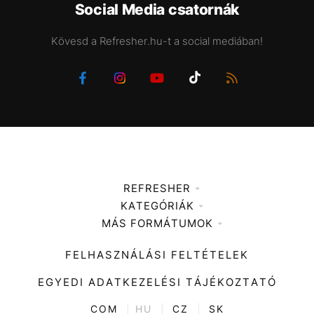
Social Media csatornák
Kövesd a Refresher.hu-t a social mediában!
REFRESHER
KATEGÓRIÁK
Médiaajánlat
MÁS FORMÁTUMOK
Zene
Impresszum
Kiemelt tartalmak
Divat
FELHASZNÁLÁSI FELTÉTELEK
Videó
Kultúra
EGYEDI ADATKEZELÉSI TÁJÉKOZTATÓ
Kvíz
ENTR
COM
|
HU
|
CZ
|
SK