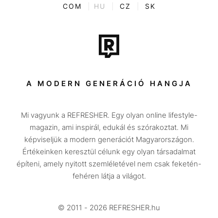
ENTR
COM
|
HU
|
CZ
|
SK
Film + sorozat
Tech-Tudomány
Sport
Társadalom
A MODERN GENERÁCIÓ HANGJA
Közélet
Mi vagyunk a REFRESHER. Egy olyan online lifestyle-
Utazás
magazin, ami inspirál, edukál és szórakoztat. Mi
Életmód
képviseljük a modern generációt Magyarországon.
Értékeinken keresztül célunk egy olyan társadalmat
Design
építeni, amely nyitott szemléletével nem csak feketén-
Beszélgetések
fehéren látja a világot.
Arcok
© 2011 - 2026 REFRESHER.hu
Videó