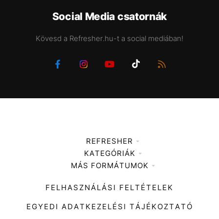
Social Media csatornák
Kövesd a Refresher.hu-t a social mediában!
REFRESHER
KATEGÓRIÁK
Médiaajánlat
MÁS FORMÁTUMOK
Zene
Impresszum
Kiemelt tartalmak
Divat
FELHASZNÁLÁSI FELTÉTELEK
Videó
Kultúra
EGYEDI ADATKEZELÉSI TÁJÉKOZTATÓ
Kvíz