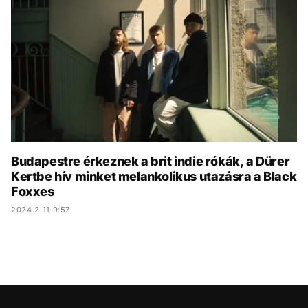
KÖZÉLET
UTAZÁS
ÉLETMÓD
DESIGN
BESZÉLGETÉSEK
ARCOK
VIDEÓ
TÖRTÉNETEK
GASZTRO
Budapestre érkeznek a brit indie rókák, a Dürer
Kertbe hív minket melankolikus utazásra a Black
Foxxes
2024.2.11 9:57