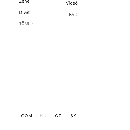
Zene
Videó
Divat
Kvíz
Kultúra
TÖBB
ENTR
Film + sorozat
ech-Tudomány
Sport
Társadalom
Közélet
Utazás
Életmód
COM
|
HU
|
CZ
|
SK
Design