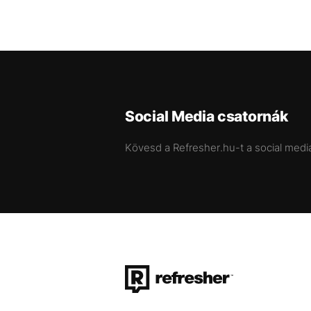
Social Media csatornák
Kövesd a Refresher.hu-t a social medi