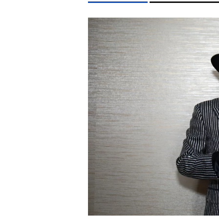
LIFESTYLE TÉMÁK
KONCERT
MAJKA
MTVA
DUNA
ENERGIAV
EGYÉB FORMÁTUMOK
REFRESHER
Kiemelt tartalmak
Videó
Kvíz
Médiaajánlat
Impresszum