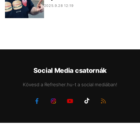
2025.9.28 12:19
Social Media csatornák
Kövesd a Refresher.hu-t a social mediában!