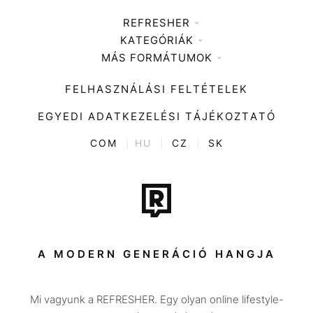
REFRESHER
KATEGÓRIÁK
Médiaajánlat
MÁS FORMÁTUMOK
Zene
Impresszum
Kiemelt tartalmak
Divat
FELHASZNÁLÁSI FELTÉTELEK
Videó
Kultúra
EGYEDI ADATKEZELÉSI TÁJÉKOZTATÓ
Kvíz
ENTR
COM
|
HU
|
CZ
|
SK
Film + sorozat
Tech-Tudomány
Sport
Társadalom
A MODERN GENERÁCIÓ HANGJA
Közélet
Mi vagyunk a REFRESHER. Egy olyan online lifestyle-
Utazás