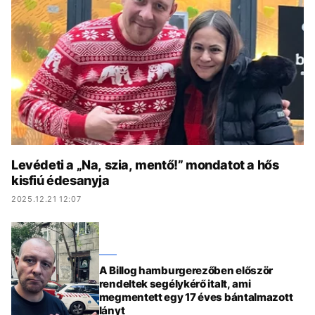
KÖZÉLET
UTAZÁS
ÉLETMÓD
DESIGN
BESZÉLGETÉSEK
ARCOK
VIDEÓ
TÖRTÉNETEK
GASZTRO
Levédeti a „Na, szia, mentő!” mondatot a hős
kisfiú édesanyja
2025.12.21 12:07
A Billog hamburgerezőben először
rendeltek segélykérő italt, ami
megmentett egy 17 éves bántalmazott
lányt