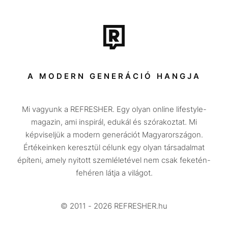
Film + sorozat
Tech-Tudomány
Sport
Társadalom
A MODERN GENERÁCIÓ HANGJA
Közélet
Mi vagyunk a REFRESHER. Egy olyan online lifestyle-
Utazás
magazin, ami inspirál, edukál és szórakoztat. Mi
Életmód
képviseljük a modern generációt Magyarországon.
Értékeinken keresztül célunk egy olyan társadalmat
Design
építeni, amely nyitott szemléletével nem csak feketén-
Beszélgetések
fehéren látja a világot.
Arcok
© 2011 - 2026 REFRESHER.hu
Videó