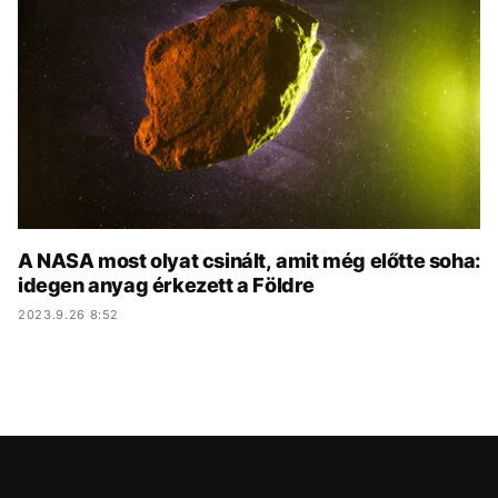
KÖZÉLET
UTAZÁS
ÉLETMÓD
DESIGN
BESZÉLGETÉSEK
ARCOK
VIDEÓ
TÖRTÉNETEK
GASZTRO
A NASA most olyat csinált, amit még előtte soha:
idegen anyag érkezett a Földre
2023.9.26 8:52