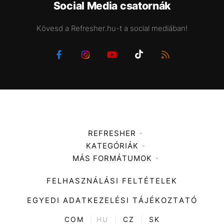
Social Media csatornák
Kövesd a Refresher.hu-t a social mediában!
REFRESHER
KATEGÓRIÁK
Médiaajánlat
MÁS FORMÁTUMOK
Zene
Impresszum
Kiemelt tartalmak
Divat
FELHASZNÁLÁSI FELTÉTELEK
Videó
Kultúra
EGYEDI ADATKEZELÉSI TÁJÉKOZTATÓ
Kvíz
ENTR
COM
|
HU
|
CZ
|
SK