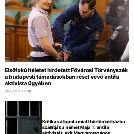
KÖZÉLET
UTAZÁS
ÉLETMÓD
DESIGN
BESZÉLGETÉSEK
ARCOK
VIDEÓ
TÖRTÉNETEK
GASZTRO
Elsőfokú ítéletet hirdetett Fővárosi Törvényszék
a budapesti támadásokban részt vevő antifa
aktivista ügyében
2026.2.4 14:58
Kritikus állapota miatt börtönkórházba
szállítják a német Maja T. antifa
aktivistát, akit Magyarországon