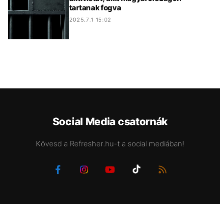
tartanak fogva
2025.7.1 15:02
Social Media csatornák
Kövesd a Refresher.hu-t a social mediában!