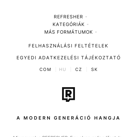
REFRESHER
KATEGÓRIÁK
Médiaajánlat
MÁS FORMÁTUMOK
Zene
Impresszum
Kiemelt tartalmak
Divat
FELHASZNÁLÁSI FELTÉTELEK
Videó
Kultúra
EGYEDI ADATKEZELÉSI TÁJÉKOZTATÓ
Kvíz
ENTR
COM
|
HU
|
CZ
|
SK
Film + sorozat
Tech-Tudomány
Sport
Társadalom
A MODERN GENERÁCIÓ HANGJA
Közélet