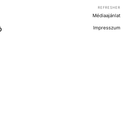
REFRESHER
Médiaajánlat
Impresszum
Ó
T