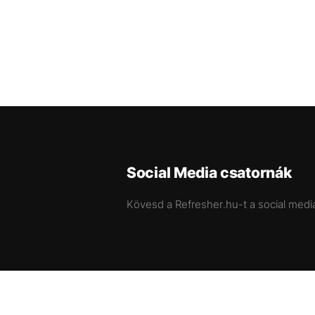
Social Media csatornák
Kövesd a Refresher.hu-t a social medi