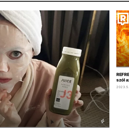
HBO
MAJKA
SZIGET FESZTIVÁL
ENERGIAVÁLSÁG
AR
REFRE
szól 
2023.5