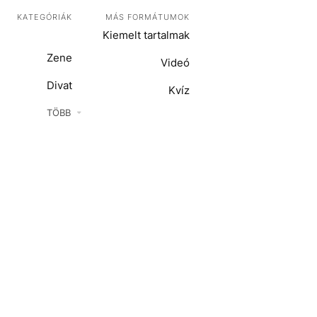
KATEGÓRIÁK
MÁS FORMÁTUMOK
Kiemelt tartalmak
Zene
Videó
Divat
Kvíz
Kultúra
TÖBB
ENTR
Film + sorozat
ech-Tudomány
Sport
Társadalom
Közélet
Utazás