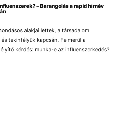
nfluenszerek? – Barangolás a rapid hírnév
ján
mondásos alakjai lettek, a társadalom
és tekintélyük kapcsán. Felmerül a
élyítő kérdés: munka-e az influenszerkedés?