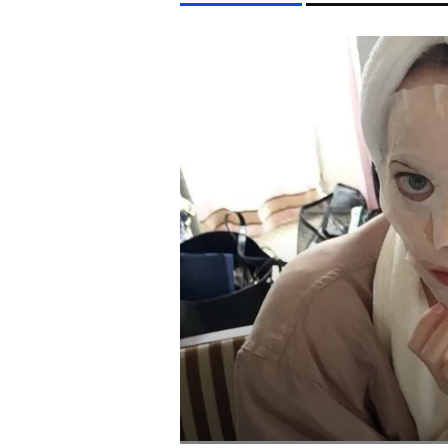
LIFESTYLE TÉMÁK
FIDESZ
SEBESTYÉN BALÁZS
CHRISTOPHER NOLAN
EGYÉB FORMÁTUMOK
REFRESHER
Kiemelt tartalmak
Videó
Kvíz
Médiaajánlat
Impresszum