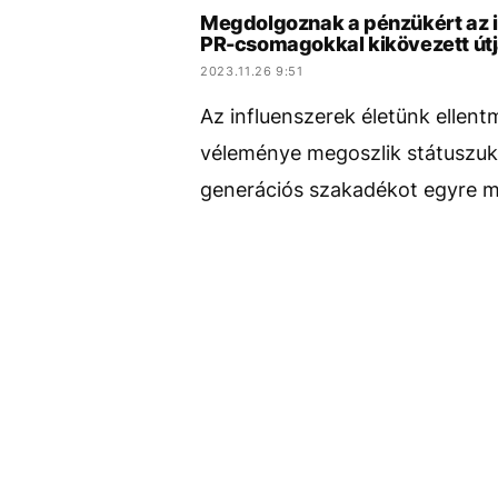
Megdolgoznak a pénzükért az i
PR-csomagokkal kikövezett út
2023.11.26 9:51
Az influenszerek életünk ellent
véleménye megoszlik státuszuk 
generációs szakadékot egyre m