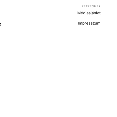
REFRESHER
Médiaajánlat
Impresszum
Ó
T