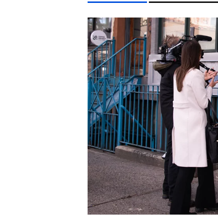
LIFESTYLE TÉMÁK
KONCERT
HŐSÉG
SEBESTYÉN BALÁZS
CELEB
EGYÉB FORMÁTUMOK
REFRESHER
Kiemelt tartalmak
Videó
Kvíz
Médiaajánlat
Impresszum