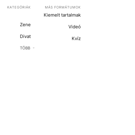
KATEGÓRIÁK
MÁS FORMÁTUMOK
Kiemelt tartalmak
Zene
Videó
Divat
Kvíz
Kultúra
TÖBB
ENTR
Film + sorozat
ech-Tudomány
Sport
Társadalom
Közélet
Utazás