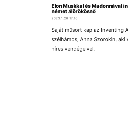
Elon Muskkal és Madonnával ind
német álörökösnő
2023.1.26 17:16
Saját műsort kap az Inventing A
szélhámos, Anna Szorokin, aki 
híres vendégeivel.