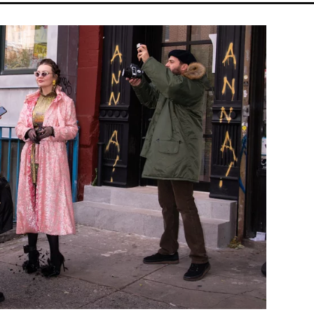
MAJKA
MTVA
DUNA
ENERGIAVÁLSÁG