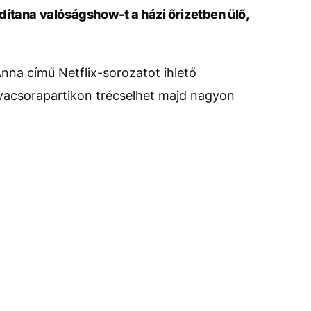
ítana valóságshow-t a házi őrizetben ülő,
nna című Netflix-sorozatot ihlető
vacsorapartikon trécselhet majd nagyon