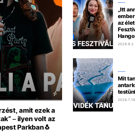
„Itt an
ember,
az éle
Feszti
Hango
2026.8.2 
Mit ta
antark
testün
2026.7.19
rzést, amit ezek a
k“ – ilyen volt az
dapest Parkban🐧