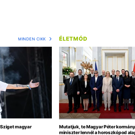
ÉLETMÓD
MINDEN CIKK
a Sziget magyar
Mutatjuk, te Magyar Péter kormány
miniszter lennél a horoszkópod ala