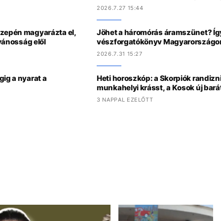
2026.7.27 15:44
özepén magyarázta el,
Jöhet a háromórás áramszünet? Í
lvánosság elől
vészforgatókönyv Magyarországo
2026.7.31 15:27
gig a nyarat a
Heti horoszkóp: a Skorpiók randizni
munkahelyi krásst, a Kosok új bar
3 NAPPAL EZELŐTT