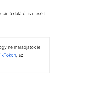
 című daláról is mesélt
ogy ne maradjatok le
TikTokon
, az