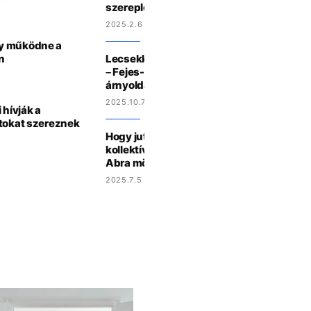
szereplőjével és Wéber Ágnes szakembe
2025.2.6 13:18
gy működne a
n
Lecsekkoljuk a randipartnerünket, a HR 
– Fejes-Vékássy Lilivel az online stalkolá
árnyoldalairól is beszélgettünk
2025.10.7 15:42
 hívják a
átokat szereznek
Hogy jut el Budapestre a szőnyeg, amit n
kollektívák szőnek a világ másik felén? – I
Abra mögött álló Körösényi Borival
2025.7.5 9:38