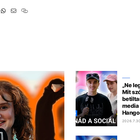
„Ne le
Mit sz
betilta
media 
Hango
2026.7.3