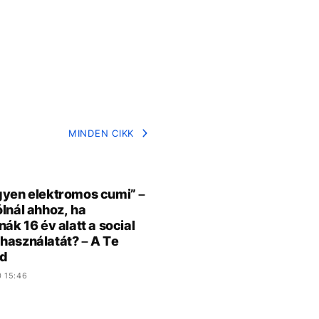
MINDEN CIKK
gyen elektromos cumi” –
ólnál ahhoz, ha
nák 16 év alatt a social
használatát? – A Te
d
0 15:46