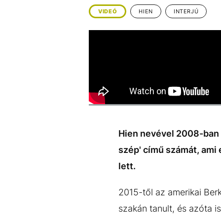
EGYÉB FORMÁTUMOK
REFRESHER
VIDEÓ
HIEN
INTERJÚ
Kiemelt tartalmak
Videó
Kvíz
Médiaajánlat
Impresszum
Hien nevével 2008-ban 
szép' című számát, ami 
lett.
2015-től az amerikai Ber
szakán tanult, és azóta 