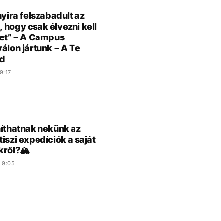
nyira felszabadult az
 hogy csak élvezni kell
tet” – A Campus
válon jártunk – A Te
d
9:17
níthatnak nekünk az
tiszi expedíciók a saját
kről?🏔️
 9:05