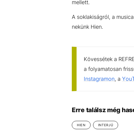
mellett.
A soklakiságról, a musica
nekünk Hien.
Kövessétek a REFRES
a folyamatosan fris
Instagramon
, a
You
Erre találsz még has
HIEN
INTERJÚ