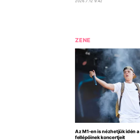
2026.7.12 9:42
ZENE
Az M1-en is nézhetjük idén 
fellépőinek koncertjeit