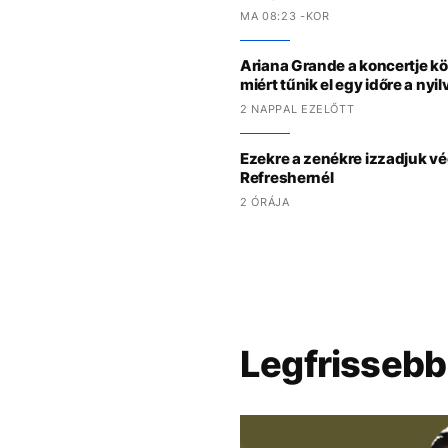
MA 08:23 -KOR
Ariana Grande a koncertje k
miért tűnik el egy időre a nyi
2 NAPPAL EZELŐTT
Ezekre a zenékre izzadjuk vé
Refreshernél
2 ÓRÁJA
Legfrissebb