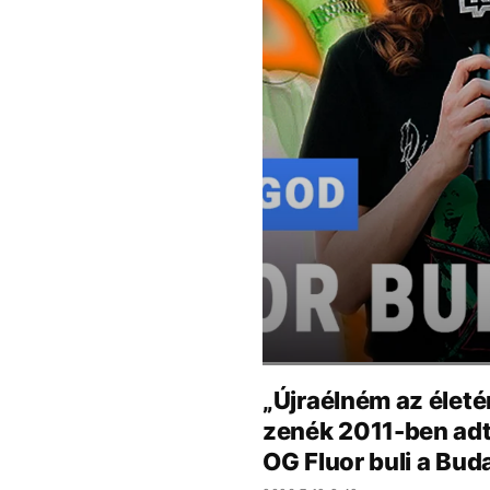
„Újraélném az életé
zenék 2011-ben adta
OG Fluor buli a Bu