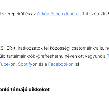
l szerepeiről és az
új köntösben debütált
Túl szép 2k25
HER-t, iratkozzatok fel közösségi csatornáinkra is, h
sülő tartalmainkról: @refresherhu néven ott vagyunk a
Tube
-on,
Spotify
on és a
Facebookon
is!
onló témájú cikkeket