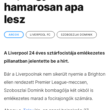
KÖZÉLET
UTAZÁS
hamarosan apa
ÉLETMÓD
DESIGN
lesz
BESZÉLGETÉSEK
ARCOK
VIDEÓ
TÖRTÉNETEK
ARCOK
LIVERPOOL FC
SZOBOSZLAI DOMINIK
GASZTRO
A Liverpool 24 éves sztárfocistája emlékezetes
pillanatban jelentette be a hírt.
Bár a Liverpoolnak nem sikerült nyernie a Brighton
ellen rendezett Premier League-meccsen,
Szoboszlai Dominik bombagólja két okból is
emlékezetes marad a focirajongók számára.