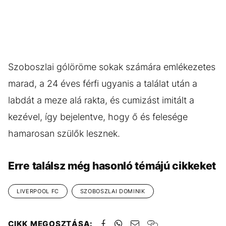
Szoboszlai gólöröme sokak számára emlékezetes
marad, a 24 éves férfi ugyanis a találat után a
labdát a meze alá rakta, és cumizást imitált a
kezével, így bejelentve, hogy ő és felesége
hamarosan szülők lesznek.
Erre találsz még hasonló témájú cikkeket
LIVERPOOL FC
SZOBOSZLAI DOMINIK
CIKK MEGOSZTÁSA: