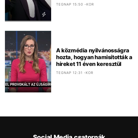
TEGNAP 15:50 -KOR
A közmédia nyilvánosságra
hozta, hogyan hamisították a
híreket 11 éven keresztül
TEGNAP 12:31 -KOR
Social Media csatornák