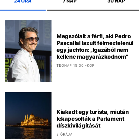
24 ÓRA
7 NAP
30 NAP
Megszólalt a férfi, aki Pedro
Pascallal lazult félmeztelenül
egy jachton: „Igazából nem
kellene magyarázkodnom“
TEGNAP 15:30 -KOR
Kiakadt egy turista, miután
lekapcsolták a Parlament
díszkivilágítását
2 ÓRÁJA