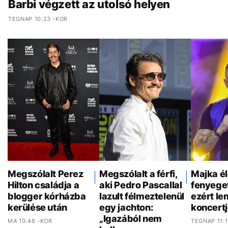
Barbi végzett az utolsó helyen
TEGNAP 10:23 -KOR
Megszólalt Perez
Megszólalt a férfi,
Majka é
Hilton családja a
aki Pedro Pascallal
fenyeget
blogger kórházba
lazult félmeztelenül
ezért l
kerülése után
egy jachton:
koncertj
„Igazából nem
MA 10:46 -KOR
TEGNAP 11: