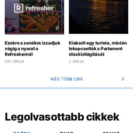
Ezekre a zenékre izzadjuk
Kiakadt egy turista, miután
végig a nyarat a
lekapcsolták a Parlament
Refreshernél
díszkivilágítását
EGY ÓRÁJA
2 ÓRÁJA
MÉG TÖBB CIKK
Legolvasottabb cikkek