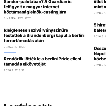
Sándor-palotában? A Guardian is
ötlet
felfigyelt a magyar internet
mint 
köztársaságielnök-castingjára
2026.7.1
3 NAPPAL EZELŐTT
5 híre
Ideiglenesen szivárványszínűre
bales
festették a Brandenburgi kaput a berlini
2026.6.1
terrortámadás után
2026.7.27 11:39
Összed
Nápol
Rendőrök lőtték le a berlini Pride elleni
közbe
támadás elkövetőjét
2026.7.5
2026.7.27 8:52