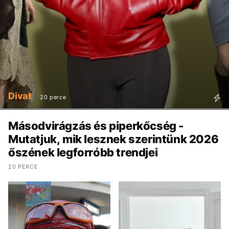
Divat
20 perce
Másodvirágzás és piperkőcség -
Mutatjuk, mik lesznek szerintünk 2026
őszének legforróbb trendjei
20 PERCE