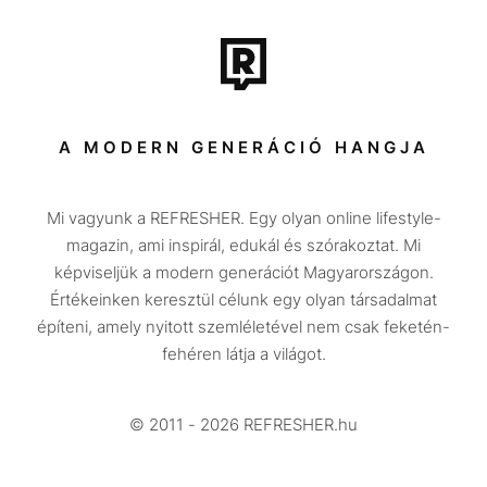
Film + sorozat
Tech-Tudomány
Sport
Társadalom
A MODERN GENERÁCIÓ HANGJA
Közélet
Mi vagyunk a REFRESHER. Egy olyan online lifestyle-
Utazás
magazin, ami inspirál, edukál és szórakoztat. Mi
Életmód
képviseljük a modern generációt Magyarországon.
Értékeinken keresztül célunk egy olyan társadalmat
Design
építeni, amely nyitott szemléletével nem csak feketén-
Beszélgetések
fehéren látja a világot.
Arcok
© 2011 - 2026 REFRESHER.hu
Videó
Történetek