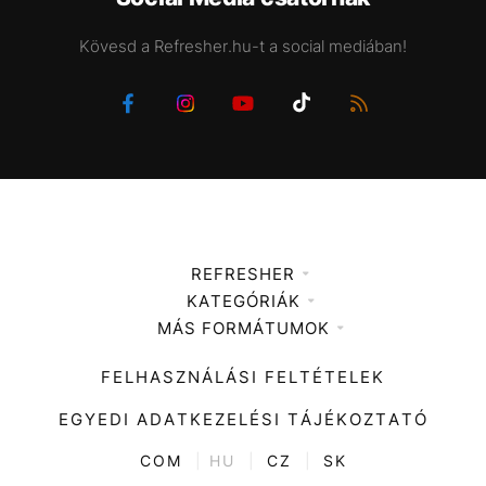
Kövesd a Refresher.hu-t a social mediában!
REFRESHER
KATEGÓRIÁK
Médiaajánlat
MÁS FORMÁTUMOK
Zene
Impresszum
Kiemelt tartalmak
Divat
FELHASZNÁLÁSI FELTÉTELEK
Videó
Kultúra
EGYEDI ADATKEZELÉSI TÁJÉKOZTATÓ
Kvíz
ENTR
COM
|
HU
|
CZ
|
SK