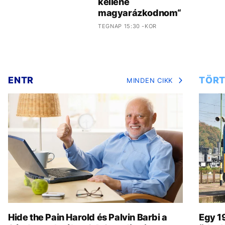
kellene
magyarázkodnom“
TEGNAP 15:30 -KOR
ENTR
TÖRT
MINDEN CIKK
Hide the Pain Harold és Palvin Barbi a
Egy 19