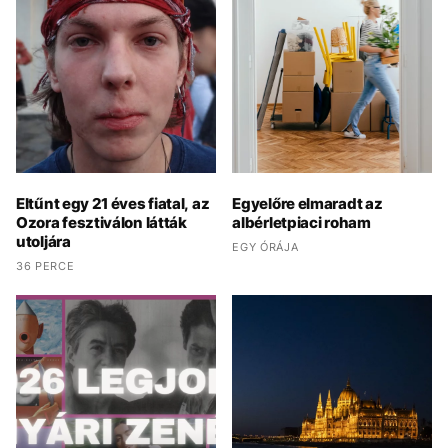
Eltűnt egy 21 éves fiatal, az
Egyelőre elmaradt az
Ozora fesztiválon látták
albérletpiaci roham
utoljára
EGY ÓRÁJA
36 PERCE