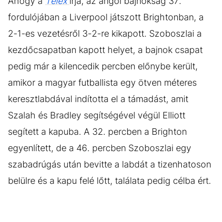
Ahogy a
Telex
írja, az angol bajnokság 37.
fordulójában a Liverpool játszott Brightonban, a
2-1-es vezetésről 3-2-re kikapott. Szoboszlai a
kezdőcsapatban kapott helyet, a bajnok csapat
pedig már a kilencedik percben előnybe került,
amikor a magyar futballista egy ötven méteres
keresztlabdával indította el a támadást, amit
Szalah és Bradley segítségével végül Elliott
segített a kapuba. A 32. percben a Brighton
egyenlített, de a 46. percben Szoboszlai egy
szabadrúgás után bevitte a labdát a tizenhatoson
belülre és a kapu felé lőtt, találata pedig célba ért.