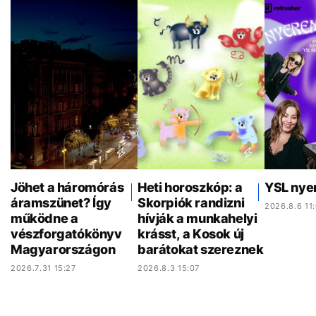
Jöhet a háromórás
Heti horoszkóp: a
YSL nye
áramszünet? Így
Skorpiók randizni
2026.8.6 11
működne a
hívják a munkahelyi
vészforgatókönyv
krásst, a Kosok új
Magyarországon
barátokat szereznek
2026.7.31 15:27
2026.8.3 15:07