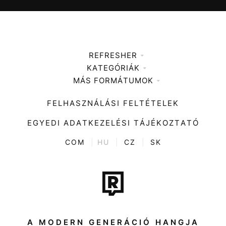
REFRESHER
KATEGÓRIÁK
Médiaajánlat
MÁS FORMÁTUMOK
Zene
Impresszum
Kiemelt tartalmak
Divat
FELHASZNÁLÁSI FELTÉTELEK
Videó
Kultúra
EGYEDI ADATKEZELÉSI TÁJÉKOZTATÓ
Kvíz
ENTR
COM
|
HU
|
CZ
|
SK
Film + sorozat
Tech-Tudomány
Sport
Társadalom
A MODERN GENERÁCIÓ HANGJA