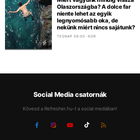
Olaszországba? A dolce far
niente lehet az egyik
legnyomósabb oka, de
nekünk miért nincs sajátunk?
TEGNAP 09:00 -KOR
Social Media csatornák
Kövesd a Refresher.hu-t a social mediában!