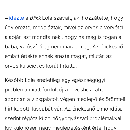
–
idézte
a
Blikk
Lola szavait, aki hozzátette, hogy
úgy érezte, megalázták, mivel az orvos a vérvétel
alapján azt mondta neki, hogy ha meg is fogan a
baba, valószínűleg nem marad meg. Az énekesnő
emiatt értéktelennek érezte magát, miután az
orvos külsejét és korát firtatta.
Később Lola eredetileg egy egészségügyi
probléma miatt fordult újra orvoshoz, ahol
azonban a vizsgálatok végén meglepő és örömteli
hírt kapott: kisbabát vár. Az énekesnő elmondása
szerint régóta küzd nőgyógyászati problémákkal,
így különösen nagy meglepetésként érte, hogy