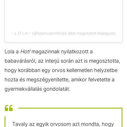
✨L O L A✨ (@lolamusicofficial) által megosztott bejegyzés
Lola a
Hot!
magazinnak nyilatkozott a
babavárásról, az interjú során azt is megosztotta,
hogy korábban egy orvos kellemetlen helyzetbe
hozta és megszégyenítette, amikor felvetette a
gyermekvállalás gondolatát.
Tavaly az egyik orvosom azt mondta, hogy