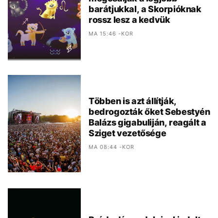
barátjukkal, a Skorpióknak
rossz lesz a kedvük
MA 15:46 -KOR
Többen is azt állítják,
bedrogozták őket Sebestyén
Balázs gigabuliján, reagált a
Sziget vezetősége
MA 08:44 -KOR