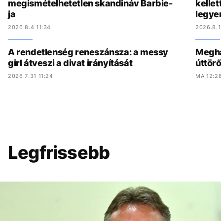
megismételhetetlen skandináv Barbie-
kelle
ja
legye
2026.8.4 11:34
2026.8.1
A rendetlenség reneszánsza: a messy
Meghal
girl átveszi a divat irányítását
úttörő
2026.7.31 11:24
MA 12:2
Legfrissebb