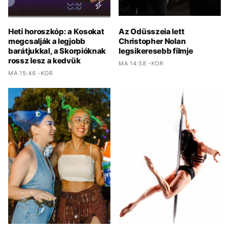
Heti horoszkóp: a Kosokat
Az Odüsszeia lett
megcsalják a legjobb
Christopher Nolan
barátjukkal, a Skorpióknak
legsikeresebb filmje
rossz lesz a kedvük
MA 14:58 -KOR
MA 15:46 -KOR