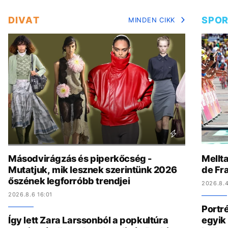
DIVAT
SPO
MINDEN CIKK
Másodvirágzás és piperkőcség -
Mellta
Mutatjuk, mik lesznek szerintünk 2026
de Fr
őszének legforróbb trendjei
2026.8.4
2026.8.6 16:01
Portré
Így lett Zara Larssonból a popkultúra
egyik 