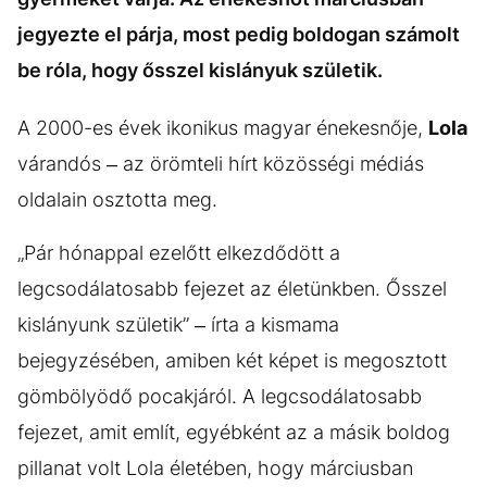
KÖZÉLET
UTAZÁS
jegyezte el párja, most pedig boldogan számolt
ÉLETMÓD
DESIGN
be róla, hogy ősszel kislányuk születik.
BESZÉLGETÉSEK
ARCOK
A 2000-es évek ikonikus magyar énekesnője,
Lola
VIDEÓ
TÖRTÉNETEK
várandós – az örömteli hírt közösségi médiás
GASZTRO
oldalain osztotta meg.
„Pár hónappal ezelőtt elkezdődött a
legcsodálatosabb fejezet az életünkben. Ősszel
kislányunk születik” – írta a kismama
bejegyzésében, amiben két képet is megosztott
gömbölyödő pocakjáról. A legcsodálatosabb
fejezet, amit említ, egyébként az a másik boldog
pillanat volt Lola életében, hogy márciusban