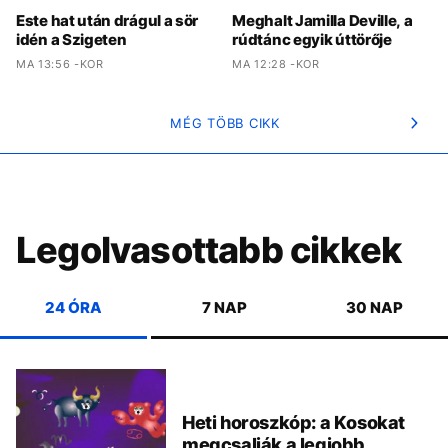
Este hat után drágul a sör
Meghalt Jamilla Deville, a
idén a Szigeten
rúdtánc egyik úttörője
MA 13:56 -KOR
MA 12:28 -KOR
MÉG TÖBB CIKK
Legolvasottabb cikkek
24 ÓRA
7 NAP
30 NAP
Heti horoszkóp: a Kosokat
megcsalják a legjobb