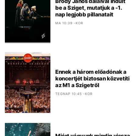
Bródy János dalaival indult
be a Sziget, mutatjuk a -1.
nap legjobb pillanatait
MA 10:39 -KOR
Ennek a három előadónak a
koncertjét biztosan közvetíti
az M1 a Szigetről
TEGNAP 10:45 -KOR
Miért vágyunk mindig vissza