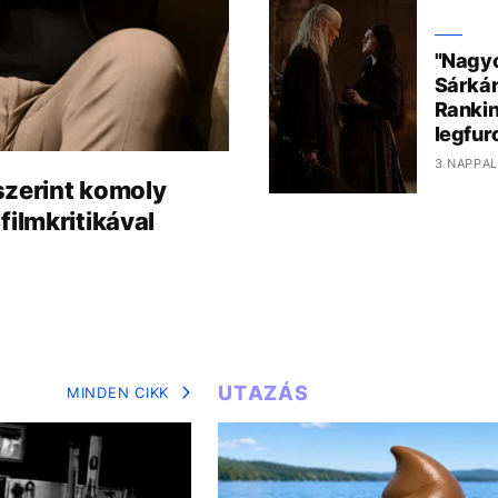
"Nagyo
Sárkán
Rankin
legfur
3 NAPPAL
szerint komoly
filmkritikával
UTAZÁS
MINDEN CIKK