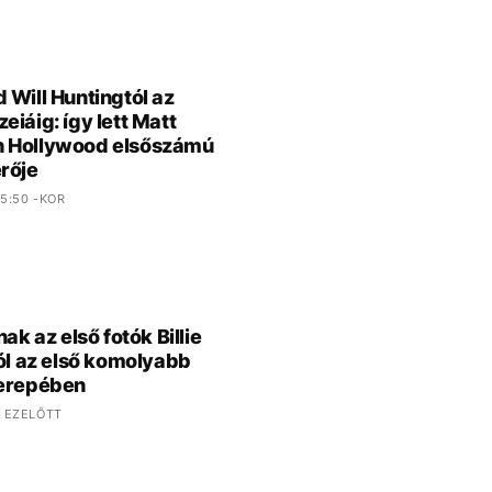
 Will Huntingtól az
eiáig: így lett Matt
 Hollywood elsőszámú
rője
5:50 -KOR
nak az első fotók Billie
ról az első komolyabb
zerepében
 EZELŐTT