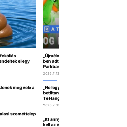
 fekáliás
„Újraélném az életérzést, amit ezek a ze
endeltek el egy
ben adtak“ – ilyen volt az OG Fluor buli a
Parkban🐧
2026.7.12 9:42
zdenek meg vele a
„Ne legyen elektromos cumi” – Mit szólná
betiltanák 16 év alatt a social media hasz
Te Hangod
2026.7.30 15:46
halasi szeméttelep
„Itt annyira felszabadult az ember, hogy 
kell az életet” – A Campus Fesztiválon jár