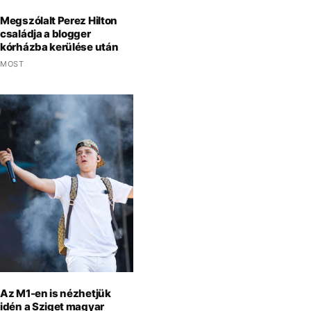
Megszólalt Perez Hilton
családja a blogger
kórházba kerülése után
MOST
Az M1-en is nézhetjük
idén a Sziget magyar