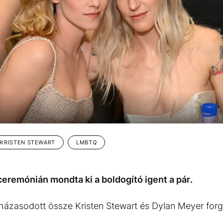
KRISTEN STEWART
LMBTQ
ceremónián mondta ki a boldogító igent a pár.
ázasodott össze Kristen Stewart és Dylan Meyer for