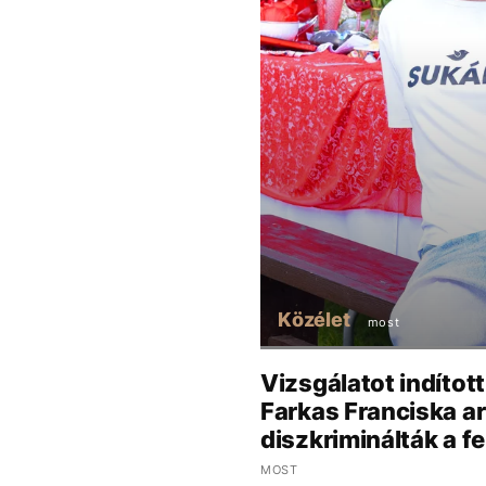
Közélet
most
Vizsgálatot indítot
Farkas Franciska ar
diszkriminálták a fe
MOST