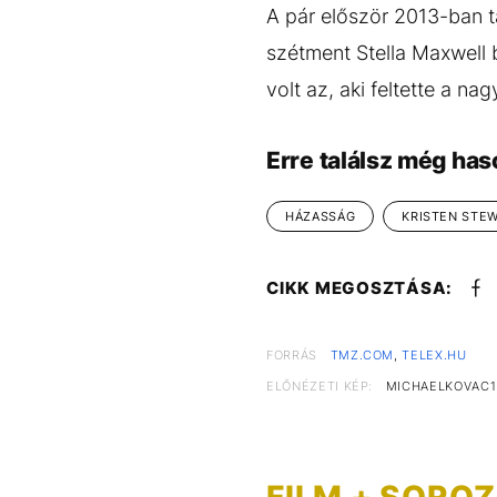
A pár először 2013-ban t
szétment Stella Maxwell b
volt az, aki feltette a nag
Erre találsz még has
HÁZASSÁG
KRISTEN STE
CIKK MEGOSZTÁSA:
FORRÁS
TMZ.COM
,
TELEX.HU
ELŐNÉZETI KÉP:
MICHAELKOVAC1 
FILM + SORO