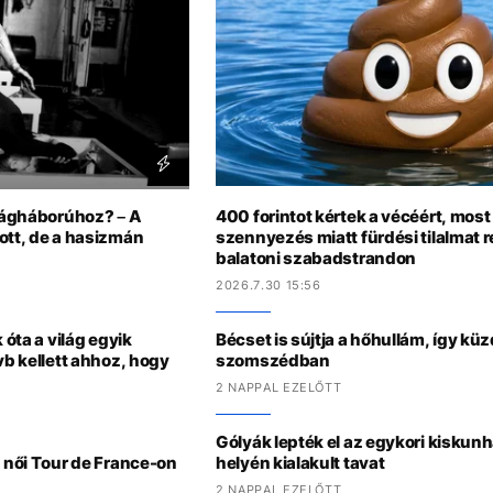
ilágháborúhoz? – A
400 forintot kértek a vécéért, most
zott, de a hasizmán
szennyezés miatt fürdési tilalmat r
balatoni szabadstrandon
2026.7.30 15:56
 óta a világ egyik
Bécset is sújtja a hőhullám, így kü
vb kellett ahhoz, hogy
szomszédban
2 NAPPAL EZELŐTT
Gólyák lepték el az egykori kiskun
a női Tour de France-on
helyén kialakult tavat
2 NAPPAL EZELŐTT