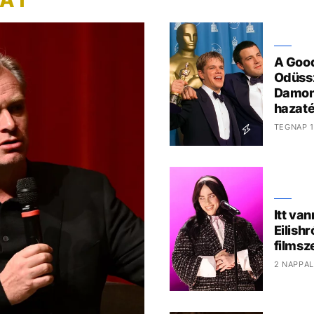
A Good
Odüssz
Damon
hazaté
TEGNAP 1
Itt van
Eilish
films
2 NAPPAL