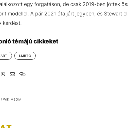
alálkozott egy forgatáson, de csak 2019-ben jöttek ös
rit modellel. A pár 2021 óta járt jegyben, és Stewart
y kérdést.
onló témájú cikkeket
WART
LMBTQ
/ WIKIMEDIA
ZAT