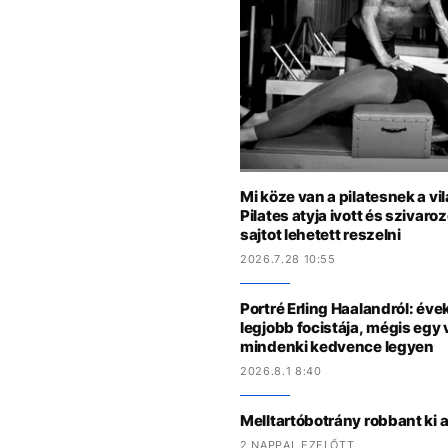
Mi köze van a pilatesnek a v
Pilates atyja ivott és szivaro
sajtot lehetett reszelni
2026.7.28 10:55
Portré Erling Haalandról: évek
legjobb focistája, mégis egy 
mindenki kedvence legyen
2026.8.1 8:40
Melltartóbotrány robbant ki 
2 NAPPAL EZELŐTT