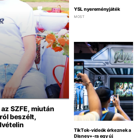
YSL nyereményjáték
MOST
t az SZFE, miután
ról beszélt,
lvételin
TikTok-videók érkeznek a
Disney+-ra egy új