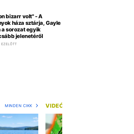
n bizarr volt" - A
yok háza sztárja, Gayle
 a sorozat egyik
csább jelenetéről
 EZELŐTT
VIDEÓ
MINDEN CIKK
MIN