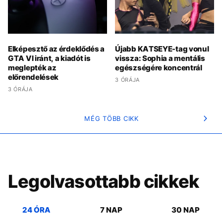
Elképesztő az érdeklődés a
Újabb KATSEYE-tag vonul
GTA VI iránt, a kiadót is
vissza: Sophia a mentális
meglepték az
egészségére koncentrál
előrendelések
3 ÓRÁJA
3 ÓRÁJA
MÉG TÖBB CIKK
Legolvasottabb cikkek
24 ÓRA
7 NAP
30 NAP