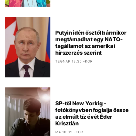
Putyin idén ősztől bármikor
megtámadhat egy NATO-
tagállamot az amerikai
hírszerzés szerint
TEGNAP 13:35 -KOR
SP-től New Yorkig -
fotókönyvben foglalja össze
az elmúlt tíz évét Éder
Krisztián
MA 10:09 -KOR