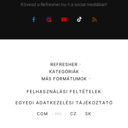
Kövesd a Refresher.hu-t a social mediában!
REFRESHER
KATEGÓRIÁK
Médiaajánlat
MÁS FORMÁTUMOK
Zene
Impresszum
Kiemelt tartalmak
Divat
FELHASZNÁLÁSI FELTÉTELEK
Videó
Kultúra
EGYEDI ADATKEZELÉSI TÁJÉKOZTATÓ
Kvíz
ENTR
COM
|
HU
|
CZ
|
SK
Film + sorozat