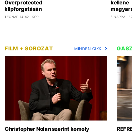
Overprotected
kellene
klipforgatásán
magyar
TEGNAP 14:42 -KOR
3 NAPPAL E
FILM + SOROZAT
GAS
MINDEN CIKK
Christopher Nolan szerint komoly
REFRE