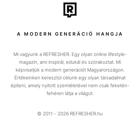
Tech-Tudomány
Sport
Társadalom
A MODERN GENERÁCIÓ HANGJA
Közélet
Mi vagyunk a REFRESHER. Egy olyan online lifestyle-
Utazás
magazin, ami inspirál, edukál és szórakoztat. Mi
Életmód
képviseljük a modern generációt Magyarországon.
Értékeinken keresztül célunk egy olyan társadalmat
Design
építeni, amely nyitott szemléletével nem csak feketén-
Beszélgetések
fehéren látja a világot.
Arcok
© 2011 - 2026 REFRESHER.hu
Videó
Történetek