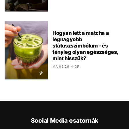
Hogyan lett a matcha a
legnagyobb
státuszszimbólum - és
tényleg olyan egészséges,
mint hisszük?
MA 09:29 -KOR
Social Media csatornák