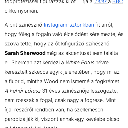
fogprotézissel figurázzák ki őt – írja a
Telex
a
BBC
cikke nyomán.
A brit színésznő
Instagram-sztorikban
írt arról,
hogy főleg a fogain való élcelődést sérelmezte, és
szóvá tette, hogy az őt kifigurázó színésznő,
Sarah Sherwood
még az akcentusát sem találta
el. Sherman azt kérdezi a
White Potus
névre
keresztelt szkeccs egyik jelenetében, hogy mi az
a fluorid, mintha Wood nem ismerné a fogkrémet –
A Fehér Lótusz
31 éves színésznője leszögezte,
nem rosszak a fogai, csak nagy a fogrése. Mint
írja, részéről rendben van, ha szellemesen
parodizálják ki, viszont annak egy kevésbé olcsó