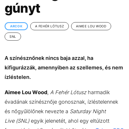
KÖZÉLET
UTAZÁS
gúnyt
ÉLETMÓD
DESIGN
BESZÉLGETÉSEK
ARCOK
ARCOK
A FEHÉR LÓTUSZ
AIMEE LOU WOOD
VIDEÓ
TÖRTÉNETEK
SNL
GASZTRO
A színésznőnek nincs baja azzal, ha
kifigurázzák, amennyiben az szellemes, és nem
ízléstelen.
Aimee Lou Wood
,
A Fehér Lótusz
harmadik
évadának színésznője gonosznak, ízléstelennek
és nőgyűlölőnek nevezte a
Saturday Night
Live (SNL)
egyik jelenetét, ahol egy eltúlzott