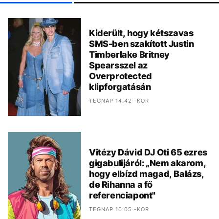
Kiderült, hogy kétszavas
SMS-ben szakított Justin
Timberlake Britney
Spearsszel az
Overprotected
klipforgatásán
TEGNAP 14:42 -KOR
Vitézy Dávid DJ Oti 65 ezres
gigabulijáról: „Nem akarom,
hogy elbízd magad, Balázs,
de Rihanna a fő
referenciapont"
TEGNAP 10:05 -KOR