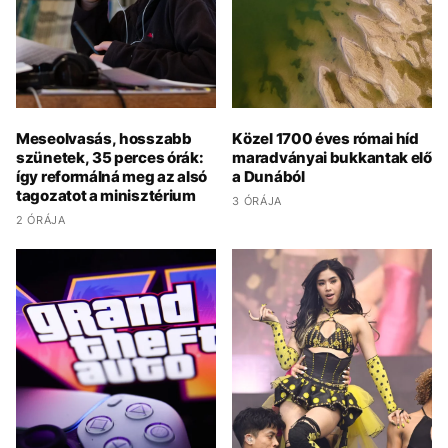
Meseolvasás, hosszabb
Közel 1700 éves római híd
szünetek, 35 perces órák:
maradványai bukkantak elő
így reformálná meg az alsó
a Dunából
tagozatot a minisztérium
3 ÓRÁJA
2 ÓRÁJA