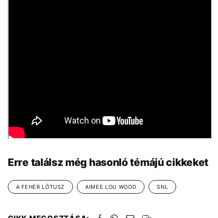
Erre találsz még hasonló témájú cikkeket
A FEHÉR LÓTUSZ
AIMEE LOU WOOD
SNL