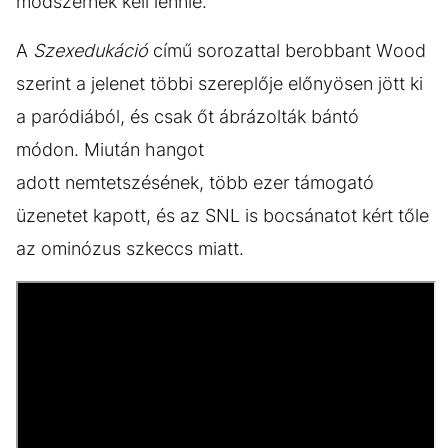
módszernek kell lennie.
A
Szexedukáció
című sorozattal berobbant Wood
szerint a jelenet többi szereplője előnyösen jött ki
a paródiából, és csak őt ábrázolták bántó
módon. Miután hangot
adott nemtetszésének, több ezer támogató
üzenetet kapott, és az SNL is bocsánatot kért tőle
az ominózus szkeccs miatt.