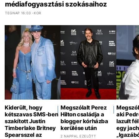
médiafogyasztási szokásaihoz
TEGNAP 16:03 -KOR
Kiderült, hogy
Megszólalt Perez
Megszóla
kétszavas SMS-ben
Hilton családja a
aki Pedr
szakított Justin
blogger kórházba
lazult f
Timberlake Britney
kerülése után
egy jach
Spearsszel az
„Igazáb
2 NAPPAL EZELŐTT