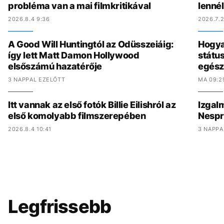
probléma van a mai filmkritikával
lenné
2026.8.4 9:36
2026.7.2
A Good Will Huntingtól az Odüsszeiáig:
Hogya
így lett Matt Damon Hollywood
státu
elsőszámú hazatérője
egész
3 NAPPAL EZELŐTT
MA 09:2
Itt vannak az első fotók Billie Eilishról az
Izgal
első komolyabb filmszerepében
Nespr
2026.8.4 10:41
3 NAPPA
Legfrissebb