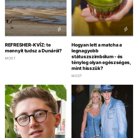
REFRESHER-KVÍZ: te
Hogyan lett a matcha a
mennyit tudsz a Dunáról?
legnagyobb
státuszszimbólum - és
MOST
tényleg olyan egészséges,
mint hisszük?
MOST