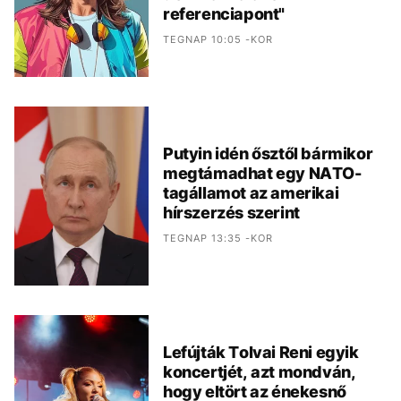
referenciapont"
TEGNAP 10:05 -KOR
Putyin idén ősztől bármikor
megtámadhat egy NATO-
tagállamot az amerikai
hírszerzés szerint
TEGNAP 13:35 -KOR
Lefújták Tolvai Reni egyik
koncertjét, azt mondván,
hogy eltört az énekesnő