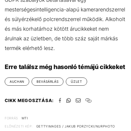
mesterségesintelligencia-alapú kamerarendszerrel
és súlyérzékelő polcrendszerrel működik. Alkoholt
és más korhatárhoz kötött árucikkeket nem
árulnak az üzletben, de több száz saját márkás
termék elérhető lesz.
Erre találsz még hasonló témájú cikkeket
AUCHAN
BEVÁSÁRLÁS
ÜZLET
CIKK MEGOSZTÁSA:
FORRÁS
MTI
ELŐNÉZETI KÉP:
GETTYIMAGES / JAKUB PORZYCKI/NURPHOTO