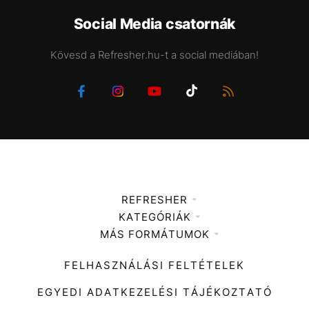
Social Media csatornák
Kövesd a Refresher.hu-t a social mediában!
REFRESHER
KATEGÓRIÁK
Médiaajánlat
MÁS FORMÁTUMOK
Zene
Impresszum
Kiemelt tartalmak
Divat
FELHASZNÁLÁSI FELTÉTELEK
Videó
Kultúra
EGYEDI ADATKEZELÉSI TÁJÉKOZTATÓ
Kvíz