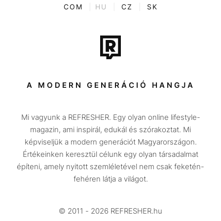
ENTR
COM
|
HU
|
CZ
|
SK
Film + sorozat
Tech-Tudomány
Sport
Társadalom
A MODERN GENERÁCIÓ HANGJA
Közélet
Mi vagyunk a REFRESHER. Egy olyan online lifestyle-
Utazás
magazin, ami inspirál, edukál és szórakoztat. Mi
Életmód
képviseljük a modern generációt Magyarországon.
Értékeinken keresztül célunk egy olyan társadalmat
Design
építeni, amely nyitott szemléletével nem csak feketén-
Beszélgetések
fehéren látja a világot.
Arcok
© 2011 - 2026 REFRESHER.hu
Videó