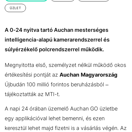
KÖZÉLET
UTAZÁS
ÜZLET
ÉLETMÓD
DESIGN
BESZÉLGETÉSEK
ARCOK
A 0-24 nyitva tartó Auchan mesterséges
VIDEÓ
TÖRTÉNETEK
intelligencia-alapú kamerarendszerrel és
súlyérzékelő polcrendszerrel működik.
GASZTRO
Megnyitotta első, személyzet nélkül működő okos
értékesítési pontját az
Auchan
Magyarország
Újbudán 100 millió forintos beruházásból –
tájékoztatták az MTI-t.
A napi 24 órában üzemelő Auchan GO üzletbe
egy applikációval lehet bemenni, és ezen
keresztül lehet majd fizetni is a vásárlás végén. Az