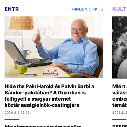
ENTR
KUL
MINDEN CIKK
Hide the Pain Harold és Palvin Barbi a
Miért
Sándor-palotában? A Guardian is
válas
felfigyelt a magyar internet
ember
köztársaságielnök-castingjára
témát
2026.8.3 12:08
2026.8.2
Ideiglenesen szivárványszínűre
REFRE