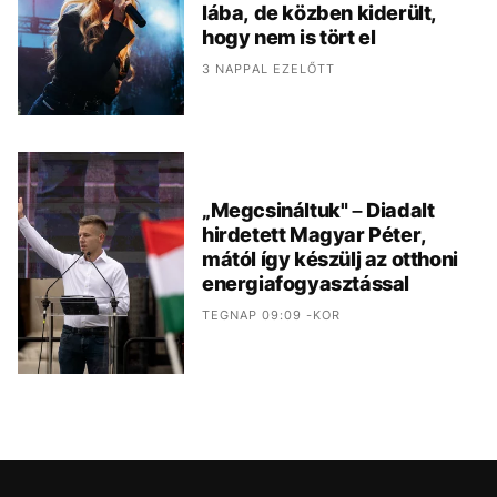
lába, de közben kiderült,
hogy nem is tört el
3 NAPPAL EZELŐTT
„Megcsináltuk" – Diadalt
hirdetett Magyar Péter,
mától így készülj az otthoni
energiafogyasztással
TEGNAP 09:09 -KOR