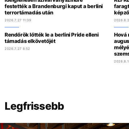
festették a Brandenburgi kaput a berlini
faragt
terrortámadás után
képző
2026.7.27 11:39
2026.8.2
Rendőrök lőtték le a berlini Pride elleni
Hová 
támadás elkövetőjét
augus
mélyé
2026.7.27 8:52
szem
2026.8.1
Legfrissebb