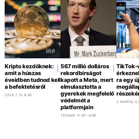
Kripto kezdőknek:
567 millió dolláros
TikTok-
amit a húszas
rekordbírságot
érkezne
éveidben tudnod kell
kapott a Meta, mert
ra egy ú
a befektetésről
elmulasztotta a
megálla
gyerekek megfelelő
részeké
2026.7.31 9:48
védelmét a
2 NAPPAL E
platformjain
TEGNAP 11:00 -KOR