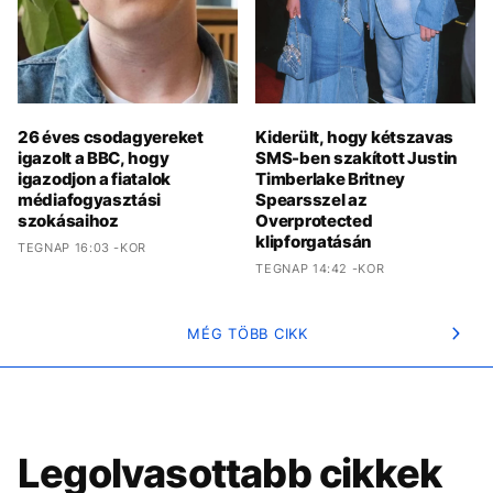
26 éves csodagyereket
Kiderült, hogy kétszavas
igazolt a BBC, hogy
SMS-ben szakított Justin
igazodjon a fiatalok
Timberlake Britney
médiafogyasztási
Spearsszel az
szokásaihoz
Overprotected
klipforgatásán
TEGNAP 16:03 -KOR
TEGNAP 14:42 -KOR
MÉG TÖBB CIKK
Legolvasottabb cikkek