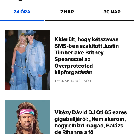
24 ÓRA
7 NAP
30 NAP
Kiderült, hogy kétszavas
SMS-ben szakított Justin
Timberlake Britney
Spearsszel az
Overprotected
klipforgatásán
TEGNAP 14:42 -KOR
Vitézy Dávid DJ Oti 65 ezres
gigabulijáról: „Nem akarom,
hogy elbízd magad, Balázs,
de Rihanna a fő