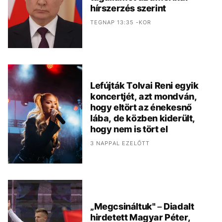
hírszerzés szerint
TEGNAP 13:35 -KOR
Lefújták Tolvai Reni egyik
koncertjét, azt mondván,
hogy eltört az énekesnő
lába, de közben kiderült,
hogy nem is tört el
3 NAPPAL EZELŐTT
„Megcsináltuk" – Diadalt
hirdetett Magyar Péter,