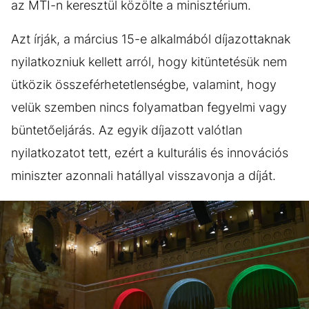
az MTI-n keresztül közölte a minisztérium.
Azt írják, a március 15-e alkalmából díjazottaknak
nyilatkozniuk kellett arról, hogy kitüntetésük nem
ütközik összeférhetetlenségbe, valamint, hogy
velük szemben nincs folyamatban fegyelmi vagy
büntetőeljárás. Az egyik díjazott valótlan
nyilatkozatot tett, ezért a kulturális és innovációs
miniszter azonnali hatállyal visszavonja a díját.