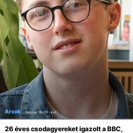
Arcok
tegnap 16:03 -kor
26 éves csodagyereket igazolt a BBC,