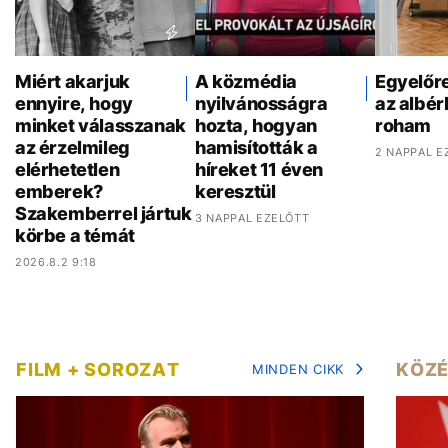
Miért akarjuk
A közmédia
Egyelőr
ennyire, hogy
nyilvánosságra
az albér
minket válasszanak
hozta, hogyan
roham
az érzelmileg
hamisították a
2 NAPPAL E
elérhetetlen
híreket 11 éven
emberek?
keresztül
Szakemberrel jártuk
3 NAPPAL EZELŐTT
körbe a témát
2026.8.2 9:18
FILM + SOROZAT
KÖZÉ
MINDEN CIKK