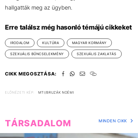
hallgatták meg az ügyben.
Erre találsz még hasonló témájú cikkeket
IRODALOM
KULTÚRA
MAGYAR KORMÁNY
SZEXUÁLIS BŰNCSELEKMÉNY
SZEXUÁLIS ZAKLATÁS
CIKK MEGOSZTÁSA:
ELŐNÉZETI KÉP:
MTI/BRUZÁK NOÉMI
TÁRSADALOM
MINDEN CIKK