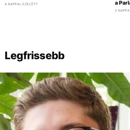
a Parl
4 NAPPAL EZELŐTT
2 NAPPA
Legfrissebb