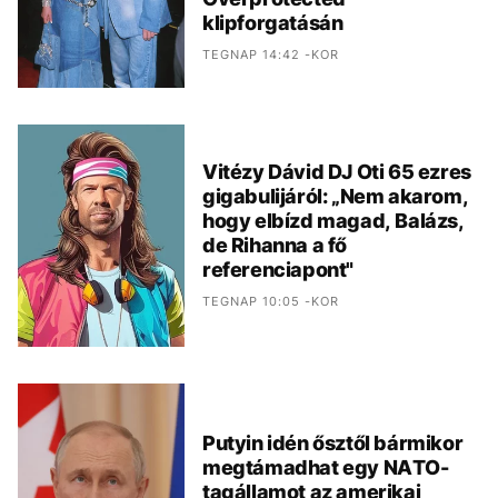
klipforgatásán
TEGNAP 14:42 -KOR
Vitézy Dávid DJ Oti 65 ezres
gigabulijáról: „Nem akarom,
hogy elbízd magad, Balázs,
de Rihanna a fő
referenciapont"
TEGNAP 10:05 -KOR
Putyin idén ősztől bármikor
megtámadhat egy NATO-
tagállamot az amerikai