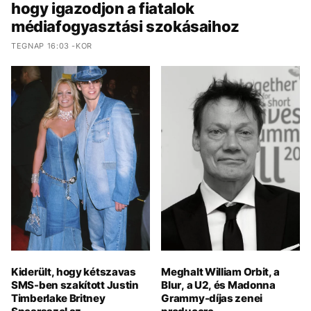
hogy igazodjon a fiatalok
médiafogyasztási szokásaihoz
TEGNAP 16:03 -KOR
Kiderült, hogy kétszavas
Meghalt William Orbit, a
SMS-ben szakított Justin
Blur, a U2, és Madonna
Timberlake Britney
Grammy-díjas zenei