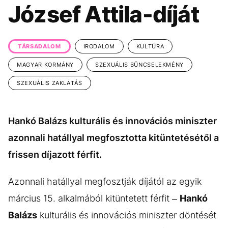
KÖZÉLET
UTAZÁS
József Attila-díját
ÉLETMÓD
DESIGN
BESZÉLGETÉSEK
ARCOK
TÁRSADALOM
IRODALOM
KULTÚRA
VIDEÓ
TÖRTÉNETEK
MAGYAR KORMÁNY
SZEXUÁLIS BŰNCSELEKMÉNY
SZEXUÁLIS ZAKLATÁS
GASZTRO
Hankó Balázs kulturális és innovációs miniszter
azonnali hatállyal megfosztotta kitüntetésétől a
frissen díjazott férfit.
Azonnali hatállyal megfosztják díjától az egyik
március 15. alkalmából kitüntetett férfit –
Hankó
Balázs
kulturális és innovációs miniszter döntését