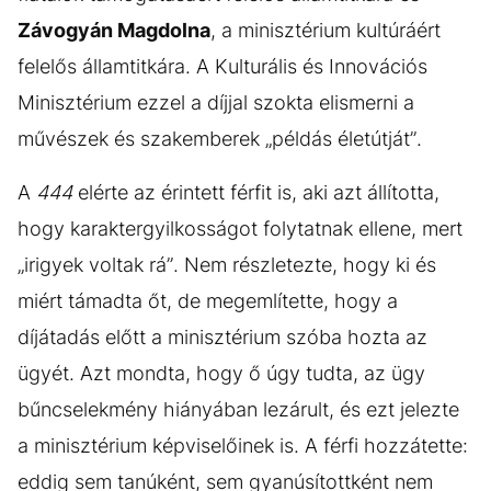
Závogyán Magdolna
, a minisztérium kultúráért
felelős államtitkára. A Kulturális és Innovációs
Minisztérium ezzel a díjjal szokta elismerni a
művészek és szakemberek „példás életútját”.
A
444
elérte az érintett férfit is, aki azt állította,
hogy karaktergyilkosságot folytatnak ellene, mert
„irigyek voltak rá”. Nem részletezte, hogy ki és
miért támadta őt, de megemlítette, hogy a
díjátadás előtt a minisztérium szóba hozta az
ügyét. Azt mondta, hogy ő úgy tudta, az ügy
bűncselekmény hiányában lezárult, és ezt jelezte
a minisztérium képviselőinek is. A férfi hozzátette:
eddig sem tanúként, sem gyanúsítottként nem