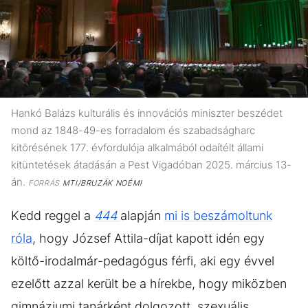
Hankó Balázs kulturális és innovációs miniszter beszédet
mond az 1848-49-es forradalom és szabadságharc
kitörésének 177. évfordulója alkalmából odaítélt állami
kitüntetések átadásán a Pest Vigadóban 2025. március 13-
án.
FORRÁS
MTI/BRUZÁK NOÉMI
Kedd reggel a
444
alapján
mi is beszámoltunk
róla
, hogy József Attila-díjat kapott idén egy
költő-irodalmár-pedagógus férfi, aki egy évvel
ezelőtt azzal került be a hírekbe, hogy miközben
gimnáziumi tanárként dolgozott, szexuális