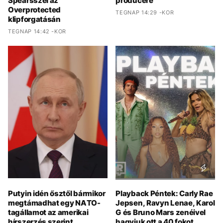
Spearsszel az
producere
Overprotected
TEGNAP 14:29 -KOR
klipforgatásán
TEGNAP 14:42 -KOR
Putyin idén ősztől bármikor
Playback Péntek: Carly Rae
megtámadhat egy NATO-
Jepsen, Ravyn Lenae, Karol
tagállamot az amerikai
G és Bruno Mars zenéivel
hírszerzés szerint
hagyjuk ott a 40 fokot