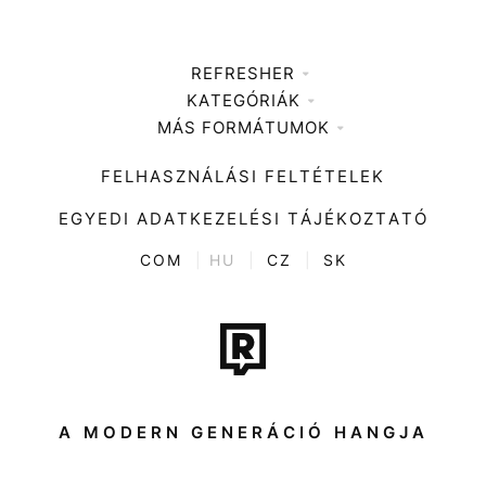
REFRESHER
KATEGÓRIÁK
Médiaajánlat
MÁS FORMÁTUMOK
Zene
Impresszum
Kiemelt tartalmak
Divat
FELHASZNÁLÁSI FELTÉTELEK
Videó
Kultúra
EGYEDI ADATKEZELÉSI TÁJÉKOZTATÓ
Kvíz
ENTR
COM
|
HU
|
CZ
|
SK
Film + sorozat
Tech-Tudomány
Sport
Társadalom
A MODERN GENERÁCIÓ HANGJA
Közélet