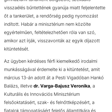
visszaélés bűntettének gyanúja miatt feljelentette
őt a tankerület, a rendőrség pedig nyomozást
indított. Habár a minisztérium nem közölte
egyértelműen, feltételezhetően róla van szó,
amikor azt írják, visszavonták az egyik díjazott
kitüntetését.
Az ügyben kérdéses férfi kiemelkedő irodalmi
munkásságával érdemelte ki a kitüntetést, amit
március 13-án adott át a Pesti Vigadóban Hankó
Balázs, illetve
dr. Varga-Bajusz Veronika
, a
Kulturális és Innovációs Minisztérium
felsőoktatásért, szak- és felnőttképzésért, a
fiatalok támogatásáért felelős államtitkára és