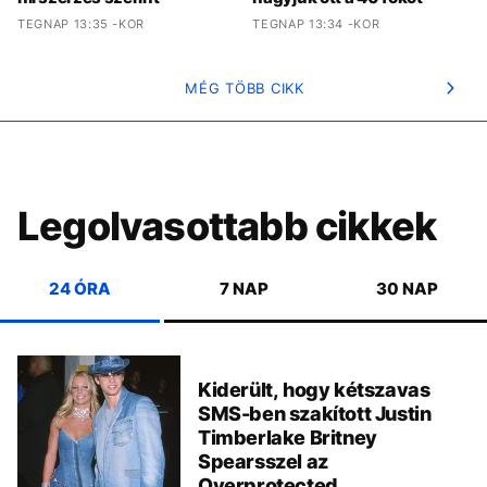
TEGNAP 13:35 -KOR
TEGNAP 13:34 -KOR
MÉG TÖBB CIKK
Legolvasottabb cikkek
24 ÓRA
7 NAP
30 NAP
Kiderült, hogy kétszavas
SMS-ben szakított Justin
Timberlake Britney
Spearsszel az
Overprotected