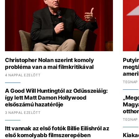
Christopher Nolan szerint komoly
Putyi
probléma van a mai filmkritikával
megtá
amerik
4 NAPPAL EZELŐTT
TEGNAP 
A Good Will Huntingtól az Odüsszeiáig:
így lett Matt Damon Hollywood
„Megcs
elsőszámú hazatérője
Magyar
ottho
3 NAPPAL EZELŐTT
TEGNAP 
Itt vannak az első fotók Billie Eilishról az
első komolyabb filmszerepében
Kiaka