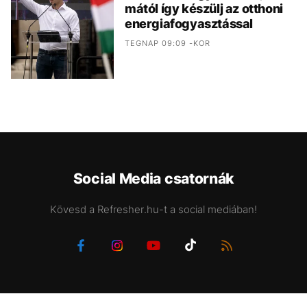
mától így készülj az otthoni
energiafogyasztással
TEGNAP 09:09 -KOR
Social Media csatornák
Kövesd a Refresher.hu-t a social mediában!