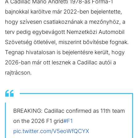
A Cadillac Mario Andretti 1978-as Forma-1
bajnokkal karöltve már 2022-ben bejelentette,
hogy szívesen csatlakoznának a mezőnyhöz, a
terv pedig egybevágott Nemzetközi Automobil
Szövetség ötletével, miszerint bővítésbe fognak.
Tegnap hivatalosan is bejelentésre került, hogy
2026-ban már ott lesznek a Cadillac autói a
rajtrácson.
BREAKING: Cadillac confirmed as 11th team
on the 2026 F1 grid
#F1
pic.twitter.com/V5eoWfQCYX