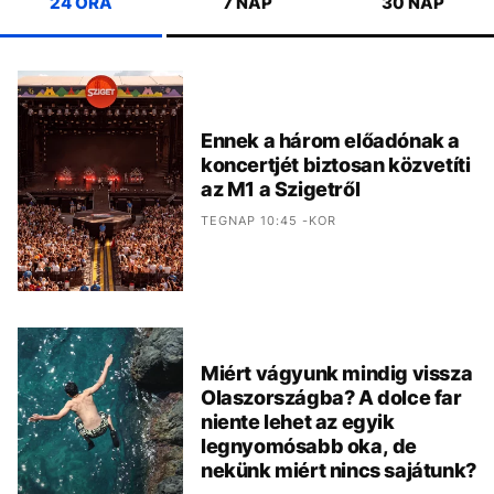
24 ÓRA
7 NAP
30 NAP
Ennek a három előadónak a
koncertjét biztosan közvetíti
az M1 a Szigetről
TEGNAP 10:45 -KOR
Miért vágyunk mindig vissza
Olaszországba? A dolce far
niente lehet az egyik
legnyomósabb oka, de
nekünk miért nincs sajátunk?