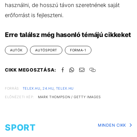
használni, de hosszú távon szeretnének saját
erőforrást is fejleszteni.
Erre találsz még hasonló témájú cikkeket
AUTÓK
AUTÓSPORT
FORMA-1
CIKK MEGOSZTÁSA:
FORRÁS
TELEX.HU
,
24.HU
,
TELEX.HU
ELŐNÉZETI KÉP:
MARK THOMPSON / GETTY IMAGES
SPORT
MINDEN CIKK