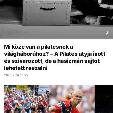
Mi köze van a pilatesnek a
világháborúhoz? – A Pilates atyja ivott
és szivarozott, de a hasizmán sajtot
lehetett reszelni
2026.7.28 10:55