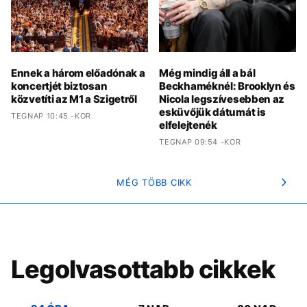
Ennek a három előadónak a
Még mindig áll a bál
koncertjét biztosan
Beckhaméknél: Brooklyn és
közvetíti az M1 a Szigetről
Nicola legszívesebben az
esküvőjük dátumát is
TEGNAP 10:45 -KOR
elfelejtenék
TEGNAP 09:54 -KOR
MÉG TÖBB CIKK
Legolvasottabb cikkek