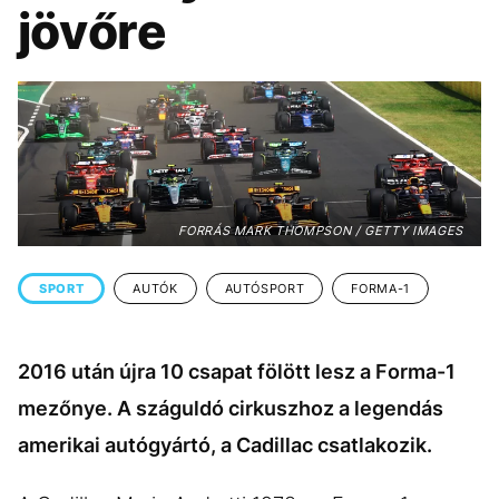
KÖZÉLET
UTAZÁS
jövőre
ÉLETMÓD
DESIGN
BESZÉLGETÉSEK
ARCOK
VIDEÓ
TÖRTÉNETEK
GASZTRO
FORRÁS MARK THOMPSON / GETTY IMAGES
SPORT
AUTÓK
AUTÓSPORT
FORMA-1
2016 után újra 10 csapat fölött lesz a Forma-1
mezőnye. A száguldó cirkuszhoz a legendás
amerikai autógyártó, a Cadillac csatlakozik.