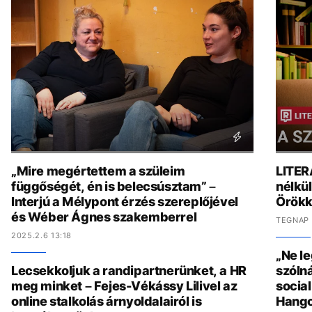
„Mire megértettem a szüleim
LITER
függőségét, én is belecsúsztam” –
nélkül
Interjú a Mélypont érzés szereplőjével
Örökk
és Wéber Ágnes szakemberrel
TEGNAP 
2025.2.6 13:18
„Ne l
Lecsekkoljuk a randipartnerünket, a HR
szólná
meg minket – Fejes-Vékássy Lilivel az
socia
online stalkolás árnyoldalairól is
Hang