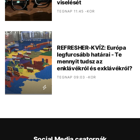
viselését
TEGNAP 11:45 -KOR
REFRESHER-KVÍZ: Európa
legfurcsább határai - Te
mennyit tudsz az
enklávékról és exklávékról?
TEGNAP 09:03 -KOR
Social Media csatornák