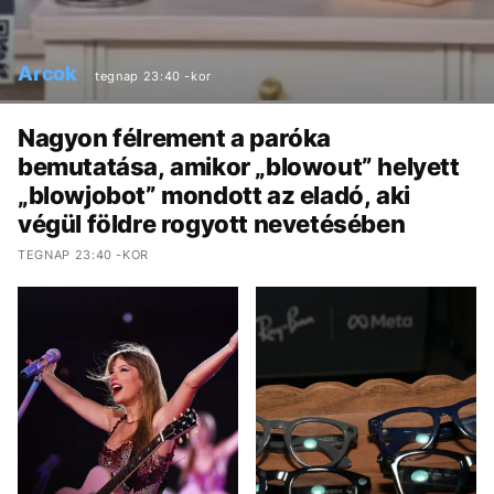
Arcok
tegnap 23:40 -kor
Nagyon félrement a paróka
bemutatása, amikor „blowout” helyett
„blowjobot” mondott az eladó, aki
végül földre rogyott nevetésében
TEGNAP 23:40 -KOR