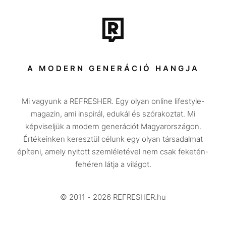
Film + sorozat
Tech-Tudomány
Sport
Társadalom
A MODERN GENERÁCIÓ HANGJA
Közélet
Mi vagyunk a REFRESHER. Egy olyan online lifestyle-
Utazás
magazin, ami inspirál, edukál és szórakoztat. Mi
Életmód
képviseljük a modern generációt Magyarországon.
Értékeinken keresztül célunk egy olyan társadalmat
Design
építeni, amely nyitott szemléletével nem csak feketén-
Beszélgetések
fehéren látja a világot.
Arcok
© 2011 - 2026 REFRESHER.hu
Videó
Történetek