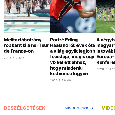
Melltartóbotrány
Portré Erling
A négyb
robbant ki a női Tour
Haalandról: évek óta
magyar 
de France-on
a világ egyik legjobb
is továb
focistája, mégis egy
Európa- 
2026.8.4 12:50
vb kellett ahhoz,
Konfere
hogy mindenki
2026.7.31 12
kedvence legyen
2026.8.1 8:40
BESZÉLGETÉSEK
VIDE
MINDEN CIKK