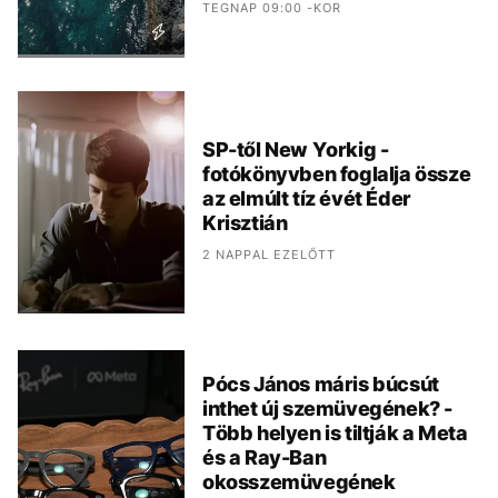
TEGNAP 09:00 -KOR
SP-től New Yorkig -
fotókönyvben foglalja össze
az elmúlt tíz évét Éder
Krisztián
2 NAPPAL EZELŐTT
Pócs János máris búcsút
inthet új szemüvegének? -
Több helyen is tiltják a Meta
és a Ray-Ban
okosszemüvegének