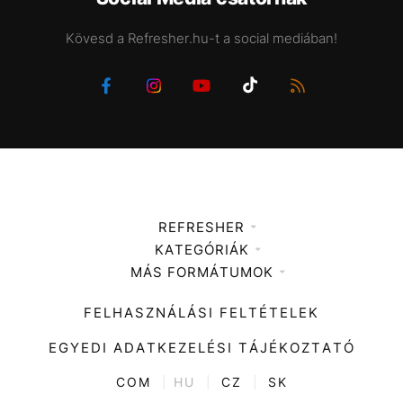
Kövesd a Refresher.hu-t a social mediában!
REFRESHER
KATEGÓRIÁK
Médiaajánlat
MÁS FORMÁTUMOK
Zene
Impresszum
Kiemelt tartalmak
Divat
FELHASZNÁLÁSI FELTÉTELEK
Videó
Kultúra
EGYEDI ADATKEZELÉSI TÁJÉKOZTATÓ
Kvíz
ENTR
COM
|
HU
|
CZ
|
SK