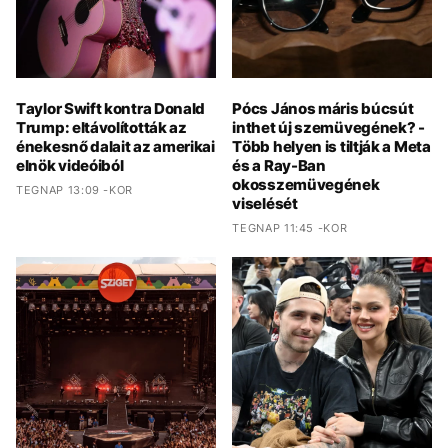
Taylor Swift kontra Donald
Pócs János máris búcsút
Trump: eltávolították az
inthet új szemüvegének? -
énekesnő dalait az amerikai
Több helyen is tiltják a Meta
elnök videóiból
és a Ray-Ban
okosszemüvegének
TEGNAP 13:09 -KOR
viselését
TEGNAP 11:45 -KOR