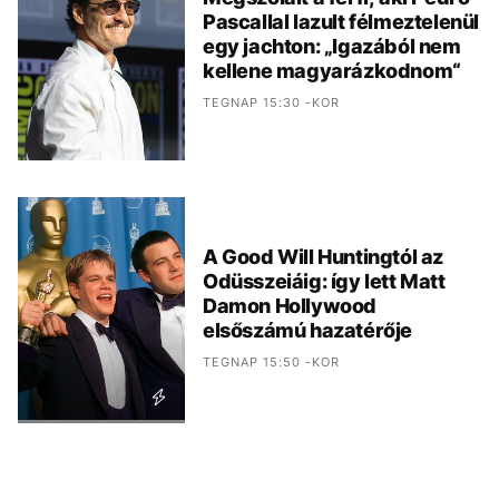
Pascallal lazult félmeztelenül
egy jachton: „Igazából nem
kellene magyarázkodnom“
TEGNAP 15:30 -KOR
A Good Will Huntingtól az
Odüsszeiáig: így lett Matt
Damon Hollywood
elsőszámú hazatérője
TEGNAP 15:50 -KOR