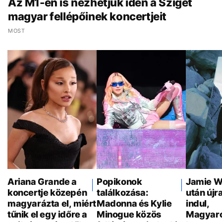
Az M1-en is nézhetjük idén a Sziget
magyar fellépőinek koncertjeit
MOST
Ariana Grande a
Popikonok
Jamie W
koncertje közepén
találkozása:
után újr
magyarázta el, miért
Madonna és Kylie
indul,
tűnik el egy időre a
Minogue közös
Magyaro