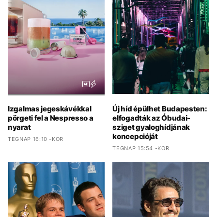
Izgalmas jegeskávékkal
Új híd épülhet Budapesten:
pörgeti fel a Nespresso a
elfogadták az Óbudai-
nyarat
sziget gyaloghídjának
koncepcióját
TEGNAP 16:10 -KOR
TEGNAP 15:54 -KOR