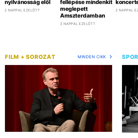
nyilvánosság elől
fellépése mindenkit
koncert
meglepett
2 NAPPAL EZELŐTT
2 NAPPAL E
Amszterdamban
3 NAPPAL EZELŐTT
FILM + SOROZAT
SPO
MINDEN CIKK