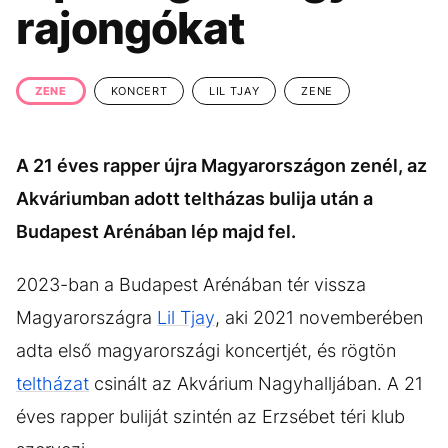
KÖZÉLET
UTAZÁS
rajongókat
ÉLETMÓD
DESIGN
BESZÉLGETÉSEK
ARCOK
ZENE
KONCERT
LIL TJAY
ZENE
VIDEÓ
TÖRTÉNETEK
A 21 éves rapper újra Magyarországon zenél, az
GASZTRO
Akváriumban adott teltházas bulija után a
Budapest Arénában lép majd fel.
2023-ban a Budapest Arénában tér vissza
Magyarországra
Lil Tjay
, aki 2021 novemberében
adta első magyarországi koncertjét, és rögtön
teltházat
csinált az Akvárium Nagyhalljában. A 21
éves rapper buliját szintén az Erzsébet téri klub