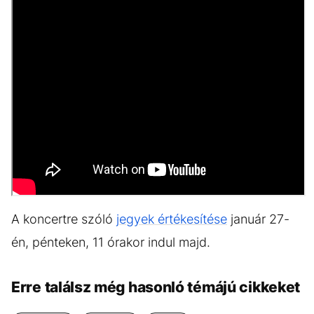
A koncertre szóló
jegyek értékesítése
január 27-
én, pénteken, 11 órakor indul majd.
Erre találsz még hasonló témájú cikkeket