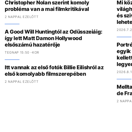
Christopher Nolan szerint komoly
Mi köz
probléma van a mai filmkritikával
világh
és szi
2 NAPPAL EZELŐTT
lehete
2026.7.2
A Good Will Huntingtól az Odüsszeiáig:
így lett Matt Damon Hollywood
elsőszámú hazatérője
Portré
egyik 
TEGNAP 15:50 -KOR
kelle
legye
Itt vannak az első fotók Billie Eilishról az
2026.8.1
első komolyabb filmszerepében
2 NAPPAL EZELŐTT
Mellta
de Fr
2 NAPPA