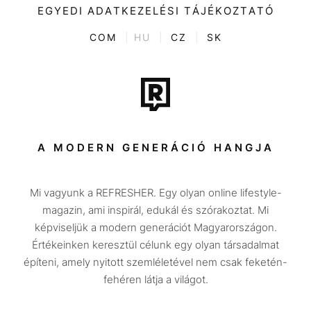
Kultúra
EGYEDI ADATKEZELÉSI TÁJÉKOZTATÓ
Kvíz
ENTR
COM
|
HU
|
CZ
|
SK
Film + sorozat
Tech-Tudomány
Sport
Társadalom
A MODERN GENERÁCIÓ HANGJA
Közélet
Mi vagyunk a REFRESHER. Egy olyan online lifestyle-
Utazás
magazin, ami inspirál, edukál és szórakoztat. Mi
Életmód
képviseljük a modern generációt Magyarországon.
Értékeinken keresztül célunk egy olyan társadalmat
Design
építeni, amely nyitott szemléletével nem csak feketén-
Beszélgetések
fehéren látja a világot.
Arcok