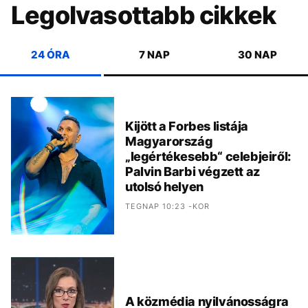
Legolvasottabb cikkek
24 ÓRA
7 NAP
30 NAP
Kijött a Forbes listája
Magyarország
„legértékesebb“ celebjeiről:
Palvin Barbi végzett az
utolsó helyen
TEGNAP 10:23 -KOR
A közmédia nyilvánosságra