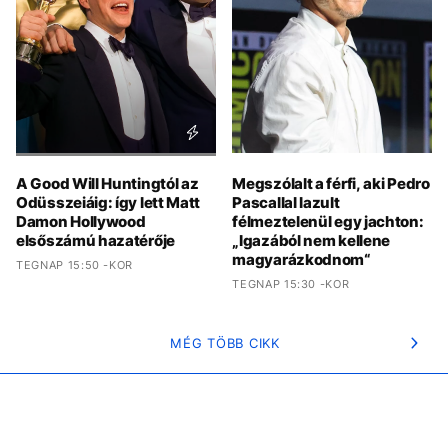
A Good Will Huntingtól az
Megszólalt a férfi, aki Pedro
Odüsszeiáig: így lett Matt
Pascallal lazult
Damon Hollywood
félmeztelenül egy jachton:
elsőszámú hazatérője
„Igazából nem kellene
magyarázkodnom“
TEGNAP 15:50 -KOR
TEGNAP 15:30 -KOR
MÉG TÖBB CIKK