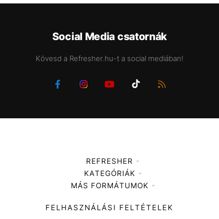
Social Media csatornák
Kövesd a Refresher.hu-t a social mediában!
REFRESHER
KATEGÓRIÁK
Médiaajánlat
MÁS FORMÁTUMOK
Zene
Impresszum
Kiemelt tartalmak
Divat
FELHASZNÁLÁSI FELTÉTELEK
Videó