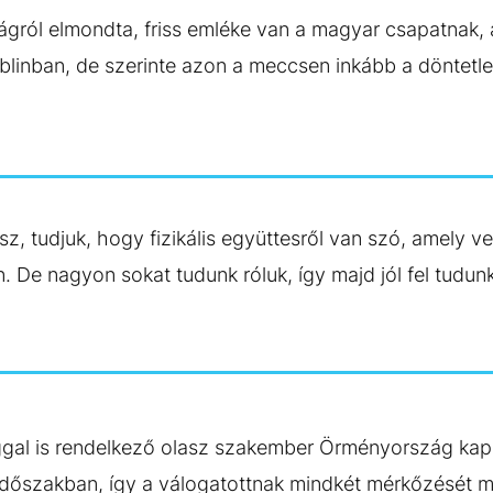
szágról elmondta, friss emléke van a magyar csapatnak,
linban, de szerinte azon a meccsen inkább a döntetlen
z, tudjuk, hogy fizikális együttesről van szó, amely ve
. De nagyon sokat tudunk róluk, így majd jól fel tudunk
gal is rendelkező olasz szakember Örményország ka
lt időszakban, így a válogatottnak mindkét mérkőzését m