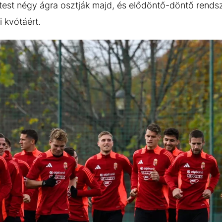
ttest négy ágra osztják majd, és elődöntő-döntő rend
 kvótáért.