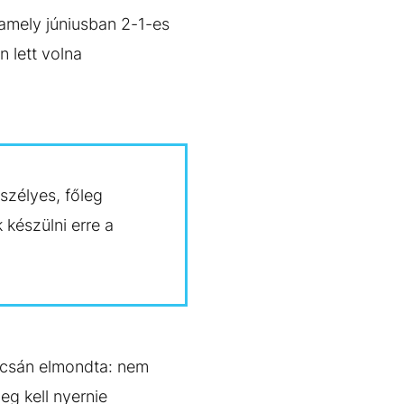
 amely júniusban 2-1-es
 lett volna
szélyes, főleg
 készülni erre a
pcsán elmondta: nem
eg kell nyernie