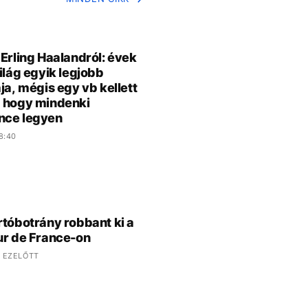
 Erling Haalandról: évek
világ egyik legjobb
ája, mégis egy vb kellett
 hogy mindenki
nce legyen
8:40
rtóbotrány robbant ki a
ur de France-on
 EZELŐTT