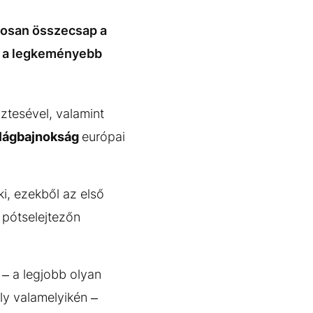
tosan összecsap a
de a legkeményebb
ztesével, valamint
ilágbajnokság
európai
ki, ezekből az első
 pótselejtezőn
– a legjobb olyan
ly valamelyikén –