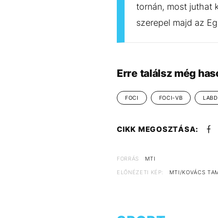
tornán, most juthat 
szerepel majd az E
Erre találsz még has
FOCI
FOCI-VB
LAB
CIKK MEGOSZTÁSA:
FORRÁS
MTI
ELŐNÉZETI KÉP:
MTI/KOVÁCS TA