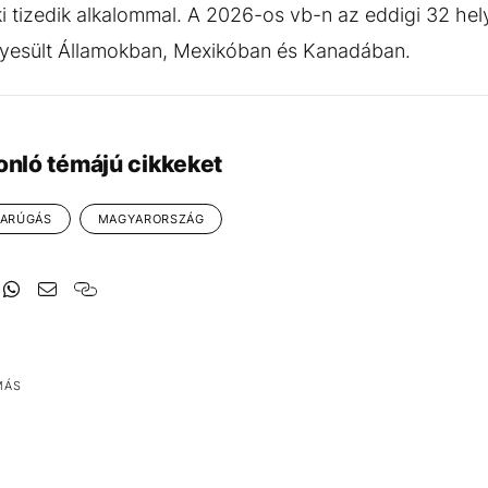
ki tizedik alkalommal. A 2026-os vb-n az eddigi 32 hel
gyesült Államokban, Mexikóban és Kanadában.
onló témájú cikkeket
DARÚGÁS
MAGYARORSZÁG
MÁS