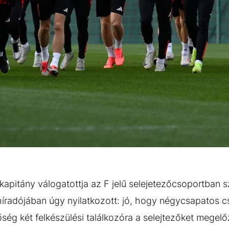
apitány válogatottja az F jelű selejetezőcsoportban s
radójában úgy nyilatkozott: jó, hogy négycsapatos cs
őség két felkészülési találkozóra a selejtezőket megel