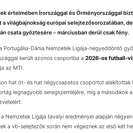
nek értelmében Írországgal és Örményországgal biz
t a világbajnokság európai selejtezősorozatában, 
-dán csata győztesére – márciusban derül csak fény.
 a Portugália-Dánia Nemzetek Ligája-negyeddöntő győ
szággal került azonos csoportba a
2026-os futball-v
rja az MTI.
son hat öt- és hat négycsapatos csoportot alakítottak 
portág legnagyobb seregszemléjére, míg a másodikok a
vételért.
a Nemzetek Ligája tavalyi eredményei alapján négyen 
k a vb-selejtezők során nem végeznek az első két he