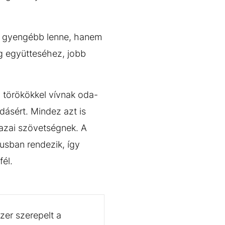
ert gyengébb lenne, hanem
g együtteséhez, jobb
 törökökkel vívnak oda-
ásért. Mindez azt is
hazai szövetségnek. A
sban rendezik, így
fél.
zer szerepelt a