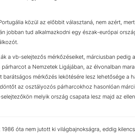
 Portugália közül az előbbit választaná, nem azért, m
lán jobban tud alkalmazkodni egy észak-európai orszá
álkozót.
ák a vb-selejtezős mérkőzéseiket, márciusban pedig a
 párharcot a Nemzetek Ligájában, az élvonalban marad
két barátságos mérkőzés lekötésére lesz lehetősége a 
öntőt az osztályozós párharcokhoz hasonlóan márciu
-selejtezőkön melyik ország csapata lesz majd az ellen
1986 óta nem jutott ki világbajnokságra, eddig kilencs