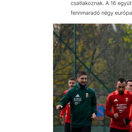
csatlakoznak. A 16 együ
fennmaradó négy európai