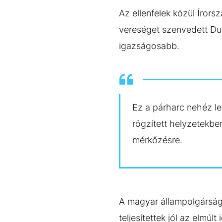
Az ellenfelek közül Íror
vereséget szenvedett Dub
igazságosabb.
Ez a párharc nehéz les
rögzített helyzetekben
mérkőzésre.
A magyar állampolgárság
teljesítettek jól az elmú