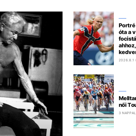
Portré
óta a 
focist
ahhoz,
kedve
2026.8.1 
Mellta
női To
3 NAPPAL