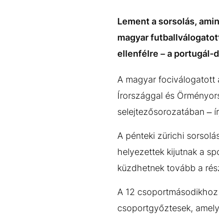
EGYÉB FORMÁTUMOK
REFRESHER
Kiemelt tartalmak
Videó
Kvíz
Médiaajánlat
Impresszum
Lement a sorsolás, ami
magyar futballválogatot
ellenfélre – a portugál
A magyar fociválogatott
Írországgal és Örményor
selejtezősorozatában – í
A pénteki zürichi sorsolá
helyezettek kijutnak a s
küzdhetnek tovább a rész
A 12 csoportmásodikhoz 
csoportgyőztesek, amelye