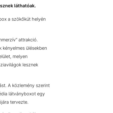
esznek láthatóak.
box a szökőkút helyén
mmerzív“ attrakció.
zők kényelmes ülésekben
elület, melyen
ziavilágok lesznek
st. A közlemény szerint
média látványboxot egy
jára tervezte.