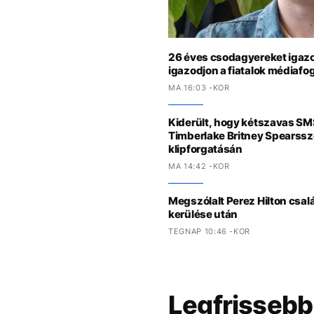
26 éves csodagyereket igazo
igazodjon a fiatalok médiaf
MA 16:03 -KOR
Kiderült, hogy kétszavas SM
Timberlake Britney Spearssz
klipforgatásán
MA 14:42 -KOR
Megszólalt Perez Hilton csal
kerülése után
TEGNAP 10:46 -KOR
Legfrissebb