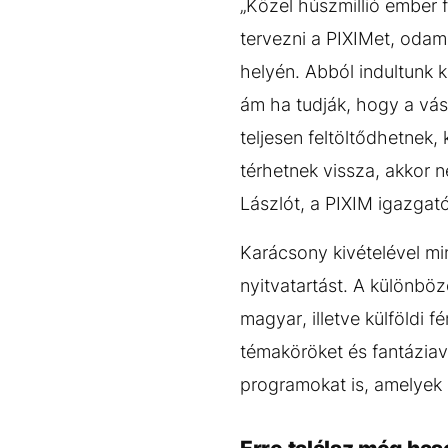
„Közel húszmillió ember
tervezni a PIXIMet, odam
helyén. Abból indultunk k
ám ha tudják, hogy a vás
teljesen feltöltődhetnek
térhetnek vissza, akkor 
Lászlót, a PIXIM igazgatój
Karácsony kivételével mi
nyitvatartást. A különbö
magyar, illetve külföldi
témaköröket és fantáziav
programokat is, amelyek