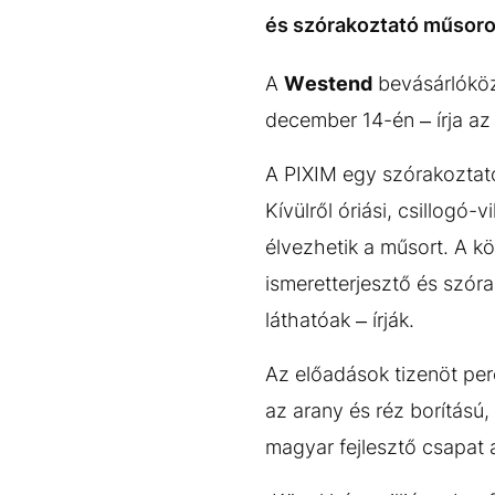
EGYÉB FORMÁTUMOK
REFRESHER
és szórakoztató műsorok
Kiemelt tartalmak
Videó
Kvíz
Médiaajánlat
Impresszum
A
Westend
bevásárlóköz
december 14-én – írja a
A PIXIM egy szórakoztatói
Kívülről óriási, csillog
élvezhetik a műsort. A kö
ismeretterjesztő és szór
láthatóak – írják.
Az előadások tizenöt pe
az arany és réz borítású,
magyar fejlesztő csapat 