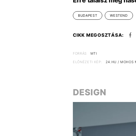
Erre találsz még has
BUDAPEST
WESTEND
CIKK MEGOSZTÁSA:
FORRÁS
MTI
ELŐNÉZETI KÉP:
24.HU / MOHOS
DESIGN