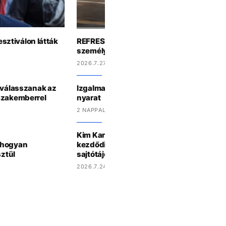
esztiválon látták
REFRESHER-TESZT: te milyen futár lennél
személyiséged alapján?
2026.7.27 11:27
t válasszanak az
Izgalmas jegeskávékkal pörgeti fel a Nes
Szakemberrel
nyarat
2 NAPPAL EZELŐTT
Kim Kardashian energiaitalos reklámja ú
 hogyan
kezdődik, mintha a bukott jogi vizsgájáró
sztül
sajtótájékoztatót
2026.7.24 15:27