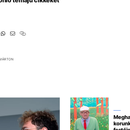
onló témájú cikkeket
 MÁRTON
Meghal
korunk
festőj