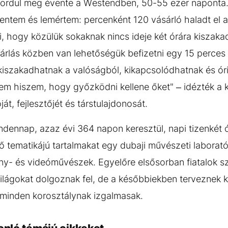
 fordul meg évente a Westendben, 50-55 ezer naponta.
entem és lemértem: percenként 120 vásárló haladt el 
i, hogy közülük sokaknak nincs ideje két órára kiszaka
árlás közben van lehetőségük befizetni egy 15 perces
, kiszakadhatnak a valóságból, kikapcsolódhatnak és ór
nem hiszem, hogy győzködni kellene őket" – idézték a
át, fejlesztőjét és társtulajdonosát.
ndennap, azaz évi 364 napon keresztül, napi tizenkét 
ző tematikájú tartalmakat egy dubaji művészeti laborat
 fény- és videóművészek. Egyelőre elsősorban fiatalok
ilágokat dolgoznak fel, de a későbbiekben terveznek k
 minden korosztálynak izgalmasak.