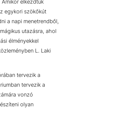
 Amikor elkezdtük
az egykori szökőkút
dni a napi menetrendből,
 mágikus utazásra, ahol
iási élményekkel
 közleményben L. Laki
órában tervezik a
óriumban tervezik a
 számára vonzó
észíteni olyan