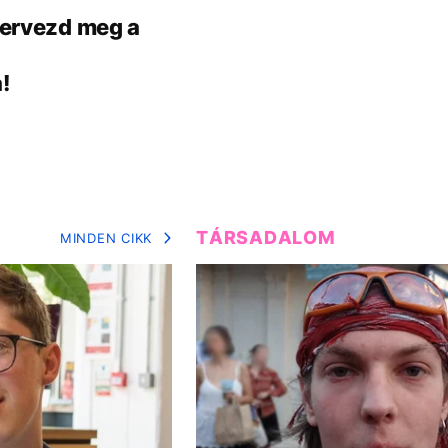
 tervezd meg a
!
TÁRSADALOM
MINDEN CIKK