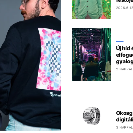
2026.6.12
Új híd
elfoga
gyalog
2 NAPPAL
Okosgy
digitál
3 NAPPAL