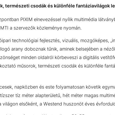
, természeti csodák és különféle fantáziavilágok l
pontban PIXIM elnevezéssel nyílik multimédia látvány
z MTI a szervezők közleménye nyomán.
pari technológiai fejlesztés, vizuális, mozgóképes, „i
ó-villogó arany doboznak tűnik, aminek belsejében a né
zönséget minden oldalról körbeveszi a digitális vetítőf
akoztató műsorok, természeti csodák és különféle fantá
rcesek, napközben és este folyamatosan követik egymá
 tízszer tíz méter alapterületű, hét méter magas multi
a világon elsőként, a Westend huszonöt éves évforduló