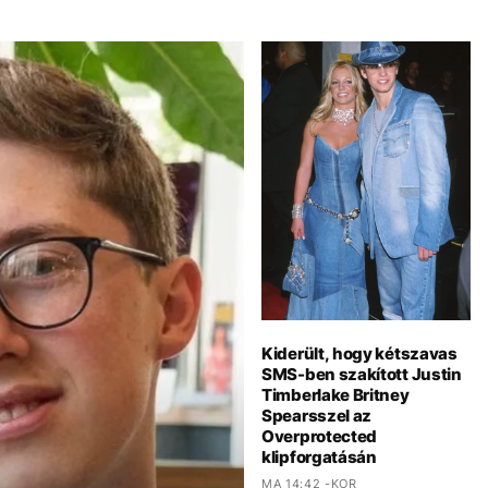
Kiderült, hogy kétszavas
SMS-ben szakított Justin
Timberlake Britney
Spearsszel az
Overprotected
klipforgatásán
MA 14:42 -KOR