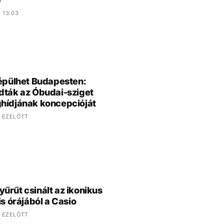
 13:03
 épülhet Budapesten:
dták az Óbudai-sziget
hídjának koncepcióját
 EZELŐTT
űrűt csinált az ikonikus
is órájából a Casio
 EZELŐTT