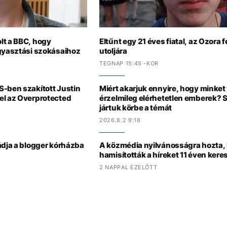
lt a BBC, hogy
Eltűnt egy 21 éves fiatal, az Ozora f
ogyasztási szokásaihoz
utoljára
TEGNAP 15:45 -KOR
S-ben szakított Justin
Miért akarjuk ennyire, hogy minke
el az Overprotected
érzelmileg elérhetetlen emberek? 
jártuk körbe a témát
2026.8.2 9:18
ádja a blogger kórházba
A közmédia nyilvánosságra hozta,
hamisították a híreket 11 éven kere
2 NAPPAL EZELŐTT