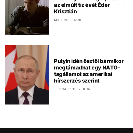
az elmúlt tíz évét Éder
Krisztián
MA 10:09 -KOR
Putyin idén ősztől bármikor
megtámadhat egy NATO-
tagállamot az amerikai
hírszerzés szerint
TEGNAP 13:35 -KOR