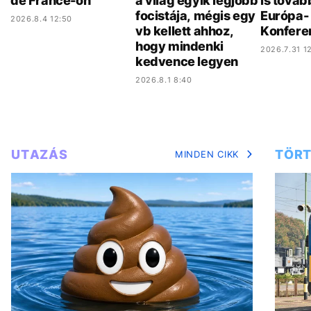
de France-on
a világ egyik legjobb
is továb
focistája, mégis egy
Európa- 
2026.8.4 12:50
vb kellett ahhoz,
Konfere
hogy mindenki
2026.7.31 12
kedvence legyen
2026.8.1 8:40
UTAZÁS
TÖRT
MINDEN CIKK