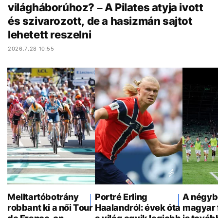
világháborúhoz? – A Pilates atyja ivott
és szivarozott, de a hasizmán sajtot
lehetett reszelni
2026.7.28 10:55
Melltartóbotrány
Portré Erling
A négyb
robbant ki a női Tour
Haalandról: évek óta
magyar 