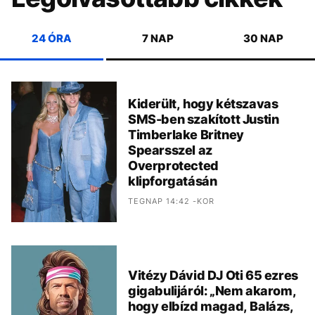
24 ÓRA
7 NAP
30 NAP
Kiderült, hogy kétszavas
SMS-ben szakított Justin
Timberlake Britney
Spearsszel az
Overprotected
klipforgatásán
TEGNAP 14:42 -KOR
Vitézy Dávid DJ Oti 65 ezres
gigabulijáról: „Nem akarom,
hogy elbízd magad, Balázs,