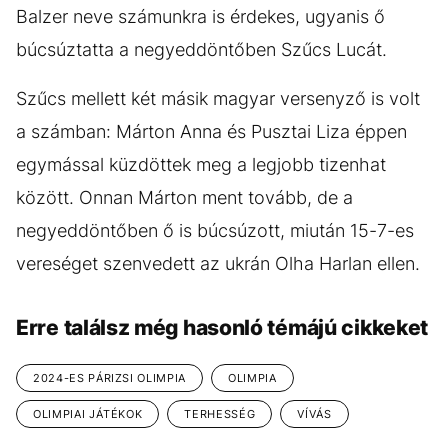
Balzer neve számunkra is érdekes, ugyanis ő
búcsúztatta a negyeddöntőben Szűcs Lucát.
Szűcs mellett két másik magyar versenyző is volt
a számban: Márton Anna és Pusztai Liza éppen
egymással küzdöttek meg a legjobb tizenhat
között. Onnan Márton ment tovább, de a
negyeddöntőben ő is búcsúzott, miután 15-7-es
vereséget szenvedett az ukrán Olha Harlan ellen.
Erre találsz még hasonló témájú cikkeket
2024-ES PÁRIZSI OLIMPIA
OLIMPIA
OLIMPIAI JÁTÉKOK
TERHESSÉG
VÍVÁS