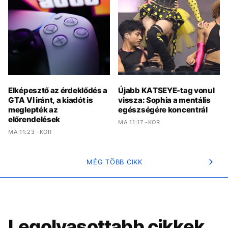
Elképesztő az érdeklődés a
Újabb KATSEYE-tag vonul
GTA VI iránt, a kiadót is
vissza: Sophia a mentális
meglepték az
egészségére koncentrál
előrendelések
MA 11:17 -KOR
MA 11:23 -KOR
MÉG TÖBB CIKK
Legolvasottabb cikkek