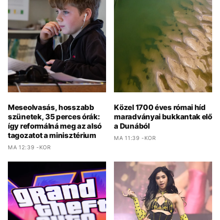
Meseolvasás, hosszabb
Közel 1700 éves római híd
szünetek, 35 perces órák:
maradványai bukkantak elő
így reformálná meg az alsó
a Dunából
tagozatot a minisztérium
MA 11:39 -KOR
MA 12:39 -KOR