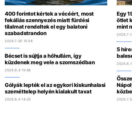
400 forintot kértek a vécéért, most
Egy 19
fekáliás szennyezés miatt fürdési
ötlet
tilalmat rendeltek el egy balatoni
mint 
szabadstrandon
2026.7.1
2026.7.30 15:56
5 híre
Bécset is sújtja a hőhullám, így
bales
küzdenek meg vele a szomszédban
2026.6.1
2026.8.4 15:48
Összed
Gólyák lepték el az egykori kiskunhalasi
Nápol
szeméttelep helyén kialakult tavat
közbe
2026.8.4 14:33
2026.7.5