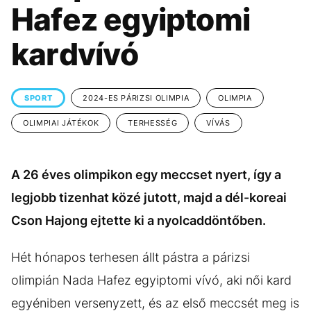
KÖZÉLET
UTAZÁS
Hafez egyiptomi
ÉLETMÓD
DESIGN
kardvívó
BESZÉLGETÉSEK
ARCOK
VIDEÓ
TÖRTÉNETEK
SPORT
2024-ES PÁRIZSI OLIMPIA
OLIMPIA
GASZTRO
OLIMPIAI JÁTÉKOK
TERHESSÉG
VÍVÁS
A 26 éves olimpikon egy meccset nyert, így a
legjobb tizenhat közé jutott, majd a dél-koreai
Cson Hajong ejtette ki a nyolcaddöntőben.
Hét hónapos terhesen állt pástra a párizsi
olimpián Nada Hafez egyiptomi vívó, aki női kard
egyéniben versenyzett, és az első meccsét meg is