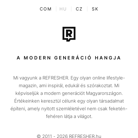
Kvíz
ENTR
COM
|
HU
|
CZ
|
SK
Film + sorozat
Tech-Tudomány
Sport
Társadalom
A MODERN GENERÁCIÓ HANGJA
Közélet
Mi vagyunk a REFRESHER. Egy olyan online lifestyle-
Utazás
magazin, ami inspirál, edukál és szórakoztat. Mi
Életmód
képviseljük a modern generációt Magyarországon.
Értékeinken keresztül célunk egy olyan társadalmat
Design
építeni, amely nyitott szemléletével nem csak feketén-
Beszélgetések
fehéren látja a világot.
Arcok
© 2011 - 2026 REFRESHER.hu