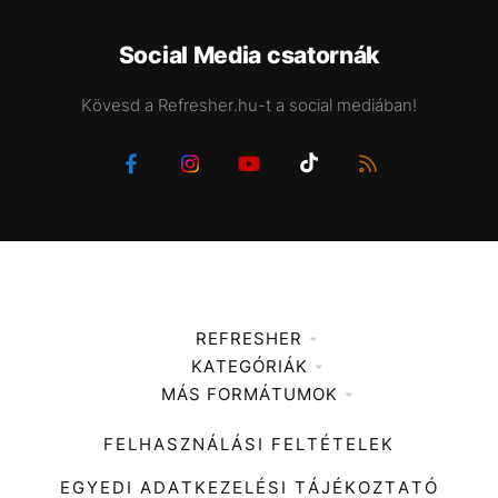
Social Media csatornák
Kövesd a Refresher.hu-t a social mediában!
REFRESHER
KATEGÓRIÁK
Médiaajánlat
MÁS FORMÁTUMOK
Zene
Impresszum
Kiemelt tartalmak
Divat
FELHASZNÁLÁSI FELTÉTELEK
Videó
Kultúra
EGYEDI ADATKEZELÉSI TÁJÉKOZTATÓ