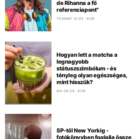
de Rihanna a fő
referenciapont"
TEGNAP 10:05 -KOR
Hogyan lett a matcha a
legnagyobb
státuszszimbólum - és
tényleg olyan egészséges,
mint hisszük?
MA 09:29 -KOR
SP-től New Yorkig -
fotókönyvben foglalja össze