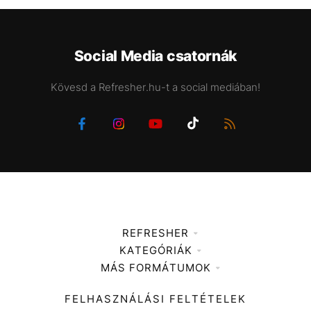
Social Media csatornák
Kövesd a Refresher.hu-t a social mediában!
REFRESHER
KATEGÓRIÁK
Médiaajánlat
MÁS FORMÁTUMOK
Zene
Impresszum
Kiemelt tartalmak
Divat
FELHASZNÁLÁSI FELTÉTELEK