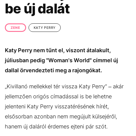
KÖZÉLET
UTAZÁS
be új dalát
ÉLETMÓD
DESIGN
BESZÉLGETÉSEK
ARCOK
ZENE
KATY PERRY
VIDEÓ
TÖRTÉNETEK
Katy Perry nem tűnt el, viszont átalakult,
GASZTRO
júliusban pedig "Woman's World" címmel új
dallal örvendezteti meg a rajongókat.
„Kivillanó mellekkel tér vissza Katy Perry” – akár
jellemzően origós címadással is be lehetne
jelenteni Katy Perry visszatérésének hírét,
elsősorban azonban nem megújult külsejéről,
hanem új daláról érdemes ejteni pár szót.