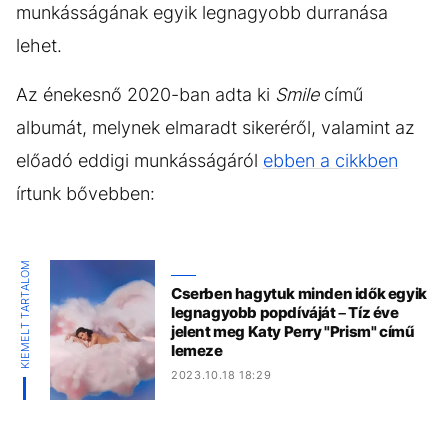
munkásságának egyik legnagyobb durranása
lehet.
Az énekesnő 2020-ban adta ki
Smile
című
albumát, melynek elmaradt sikeréről, valamint az
előadó eddigi munkásságáról
ebben a cikkben
írtunk bővebben:
KIEMELT TARTALOM
Cserben hagytuk minden idők egyik
legnagyobb popdíváját – Tíz éve
jelent meg Katy Perry "Prism" című
lemeze
2023.10.18 18:29