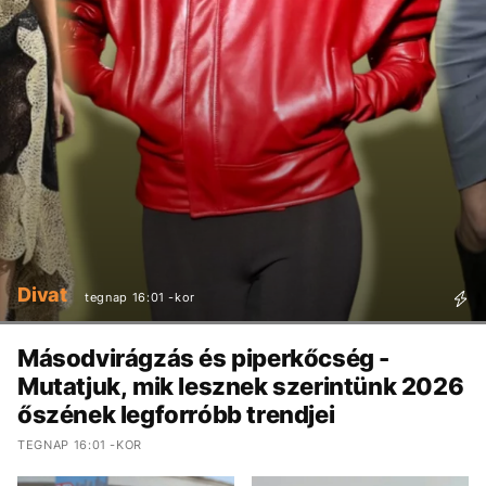
Divat
tegnap 16:01 -kor
Másodvirágzás és piperkőcség -
Mutatjuk, mik lesznek szerintünk 2026
őszének legforróbb trendjei
TEGNAP 16:01 -KOR