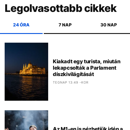
Legolvasottabb cikkek
24 ÓRA
7 NAP
30 NAP
Kiakadt egy turista, miután
lekapcsolták a Parlament
díszkivilágítását
TEGNAP 13:49 -KOR
Az M1-en is nézhetjük idén a