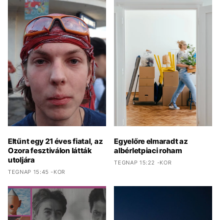
Eltűnt egy 21 éves fiatal, az
Egyelőre elmaradt az
Ozora fesztiválon látták
albérletpiaci roham
utoljára
TEGNAP 15:22 -KOR
TEGNAP 15:45 -KOR