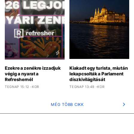
Ezekre a zenékre izzadjuk
Kiakadt egy turista, miután
végig a nyarat a
lekapcsolták a Parlament
Refreshernél
díszkivilágítását
TEGNAP 15:12 -KOR
TEGNAP 13:49 -KOR
MÉG TÖBB CIKK