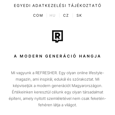
Videó
Kultúra
EGYEDI ADATKEZELÉSI TÁJÉKOZTATÓ
Kvíz
ENTR
COM
|
HU
|
CZ
|
SK
Film + sorozat
Tech-Tudomány
Sport
Társadalom
A MODERN GENERÁCIÓ HANGJA
Közélet
Mi vagyunk a REFRESHER. Egy olyan online lifestyle-
Utazás
magazin, ami inspirál, edukál és szórakoztat. Mi
Életmód
képviseljük a modern generációt Magyarországon.
Értékeinken keresztül célunk egy olyan társadalmat
Design
építeni, amely nyitott szemléletével nem csak feketén-
Beszélgetések
fehéren látja a világot.
Arcok