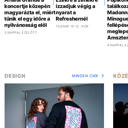
koncertje közepén
izzadjuk végig a
találkoz
magyarázta el, miért
nyarat a
Madonna
tűnik el egy időre a
Refreshernél
Minogue
nyilvánosság elől
fellépés
TEGNAP 15:12 -KOR
meglepe
3 NAPPAL EZELŐTT
Amszte
4 NAPPAL E
DESIGN
KÖZÉ
MINDEN CIKK