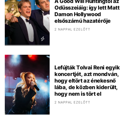
A Good Will Huntingtól az
Odüsszeiáig: így lett Matt
Damon Hollywood
elsőszámú hazatérője
2 NAPPAL EZELŐTT
Lefújták Tolvai Reni egyik
koncertjét, azt mondván,
hogy eltört az énekesnő
lába, de közben kiderült,
hogy nem is tört el
2 NAPPAL EZELŐTT