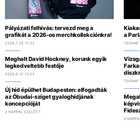
Pályázati felhívás: tervezd meg a
Kiaka
grafikát a 2026-os merchkollekciónkra!
a Parl
2026.7.22 17:32
TEGNAP 
Meghalt David Hockney, korunk egyik
Vizsgá
legkedveltebb festője
Farkas
diszkr
2026.6.12 13:03
TEGNAP 
Új híd épülhet Budapesten: elfogadták
az Óbudai-sziget gyaloghídjának
Megaf
koncepcióját
képvis
Fides
2 NAPPAL EZELŐTT
4 NAPPA