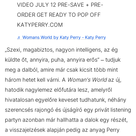
VIDEO JULY 12 PRE-SAVE + PRE-
ORDER GET READY TO POP OFF
KATYPERRY.COM
♬ Womans World by Katy Perry - Katy Perry
„Szexi, magabiztos, nagyon intelligens, az ég
küldte őt, annyira, puha, annyira erős” – tudjuk
meg a dalból, amire már csak kicsit több mint
három hetet kell várni. A
Woman's World
az új,
hatodik nagylemez előfutára lesz, amelyről
hivatalosan egyelőre keveset tudhatunk, néhány
szerencsés rajongó és újságíró egy privát listening
partyn azonban már hallhatta a dalok egy részét,
a visszajelzések alapján pedig az anyag Perry