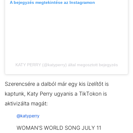
A bejegyzés megtekintése az Instagramon
KATY PERRY (@katyperry) által megosztott bejegyzés
Szerencsére a dalból már egy kis ízelítőt is
kaptunk, Katy Perry ugyanis a TikTokon is
aktivizálta magát:
@katyperry
WOMAN’S WORLD SONG JULY 11