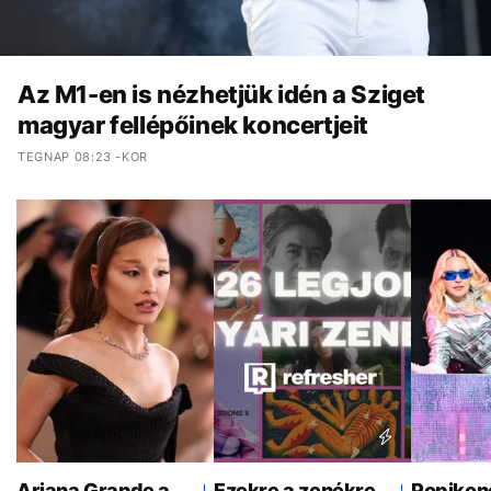
Az M1-en is nézhetjük idén a Sziget
magyar fellépőinek koncertjeit
TEGNAP 08:23 -KOR
Ariana Grande a
Ezekre a zenékre
Popikon