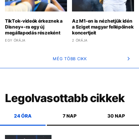
TikTok-videók érkeznek a
Az M1-en is nézhetjük idén
Disney+-ra egy új
a Sziget magyar fellépőinek
megállapodás részeként
koncertjeit
EGY ÓRÁJA
2 ÓRÁJA
MÉG TÖBB CIKK
Legolvasottabb cikkek
24 ÓRA
7 NAP
30 NAP