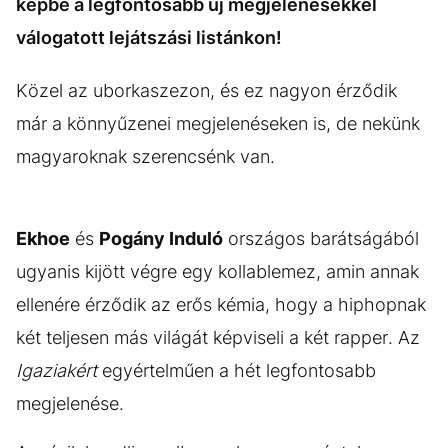
képbe a legfontosabb új megjelenésekkel
válogatott lejátszási listánkon!
Közel az uborkaszezon, és ez nagyon érződik
már a könnyűzenei megjelenéseken is, de nekünk
magyaroknak szerencsénk van.
Ekhoe
és
Pogány Induló
országos barátságából
ugyanis kijött végre egy kollablemez, amin annak
ellenére érződik az erős kémia, hogy a hiphopnak
két teljesen más világát képviseli a két rapper. Az
Igaziakért
egyértelműen a hét legfontosabb
megjelenése.