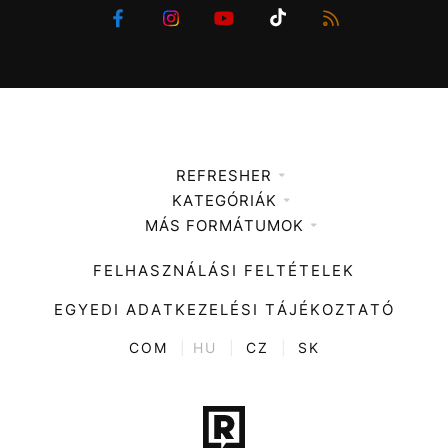
REFRESHER
KATEGÓRIÁK
Médiaajánlat
MÁS FORMÁTUMOK
Zene
Impresszum
Kiemelt tartalmak
Divat
FELHASZNÁLÁSI FELTÉTELEK
Videó
Kultúra
EGYEDI ADATKEZELÉSI TÁJÉKOZTATÓ
Kvíz
ENTR
COM
|
HU
|
CZ
|
SK
Film + sorozat
Tech-Tudomány