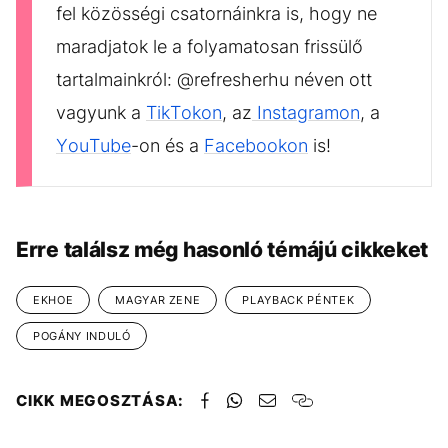
fel közösségi csatornáinkra is, hogy ne
maradjatok le a folyamatosan frissülő
tartalmainkról: @refresherhu néven ott
vagyunk a
TikTokon
, az
Instagramon
, a
YouTube
-on és a
Facebookon
is!
Erre találsz még hasonló témájú cikkeket
EKHOE
MAGYAR ZENE
PLAYBACK PÉNTEK
POGÁNY INDULÓ
CIKK MEGOSZTÁSA: