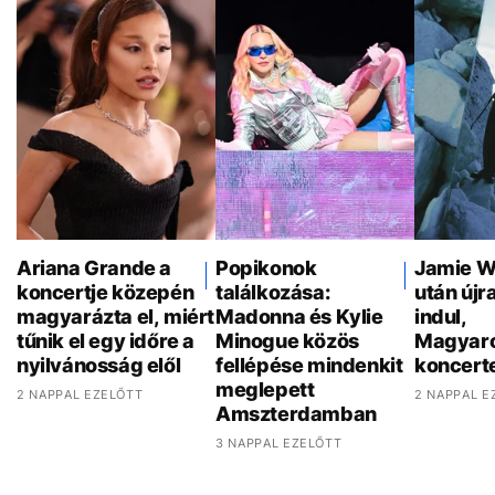
Ariana Grande a
Popikonok
Jamie W
koncertje közepén
találkozása:
után újr
magyarázta el, miért
Madonna és Kylie
indul,
tűnik el egy időre a
Minogue közös
Magyaro
nyilvánosság elől
fellépése mindenkit
koncert
meglepett
2 NAPPAL EZELŐTT
2 NAPPAL E
Amszterdamban
3 NAPPAL EZELŐTT