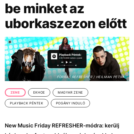
KÖZÉLET
UTAZÁS
be minket az
ÉLETMÓD
DESIGN
uborkaszezon előtt
BESZÉLGETÉSEK
ARCOK
VIDEÓ
TÖRTÉNETEK
GASZTRO
FORRÁS REFRESHER / HEILMAN PETRA
ZENE
EKHOE
MAGYAR ZENE
PLAYBACK PÉNTEK
POGÁNY INDULÓ
New Music Friday REFRESHER-módra: kerülj