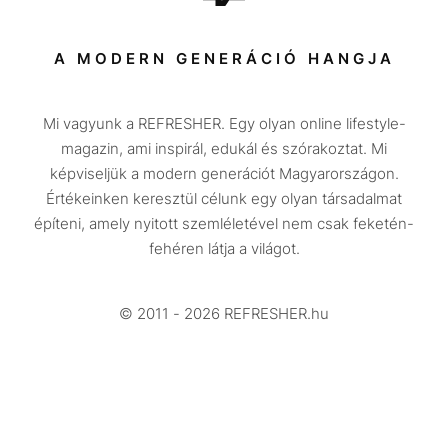
Sport
Társadalom
A MODERN GENERÁCIÓ HANGJA
Közélet
Mi vagyunk a REFRESHER. Egy olyan online lifestyle-
Utazás
magazin, ami inspirál, edukál és szórakoztat. Mi
Életmód
képviseljük a modern generációt Magyarországon.
Értékeinken keresztül célunk egy olyan társadalmat
Design
építeni, amely nyitott szemléletével nem csak feketén-
Beszélgetések
fehéren látja a világot.
Arcok
© 2011 - 2026 REFRESHER.hu
Videó
Történetek
Gasztro