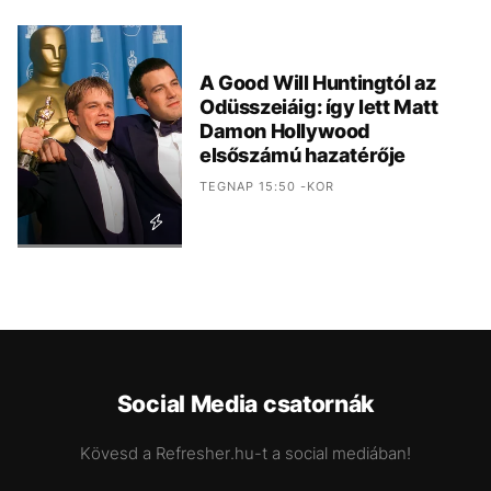
A Good Will Huntingtól az
Odüsszeiáig: így lett Matt
Damon Hollywood
elsőszámú hazatérője
TEGNAP 15:50 -KOR
Social Media csatornák
Kövesd a Refresher.hu-t a social mediában!