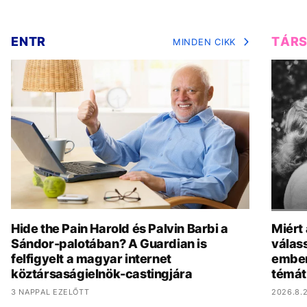
ENTR
TÁR
MINDEN CIKK
Hide the Pain Harold és Palvin Barbi a
Miért
Sándor-palotában? A Guardian is
válas
felfigyelt a magyar internet
ember
köztársaságielnök-castingjára
témát
3 NAPPAL EZELŐTT
2026.8.2