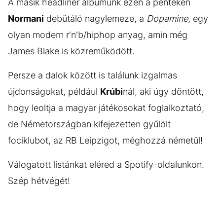
A másik headliner albumunk ezen a pénteken
Normani
debütáló nagylemeze, a
Dopamine
, egy
olyan modern r'n'b/hiphop anyag, amin még
James Blake is közreműködött.
Persze a dalok között is találunk izgalmas
újdonságokat, például
Krúbi
nál, aki úgy döntött,
hogy leoltja a magyar játékosokat foglalkoztató,
de Németországban kifejezetten gyűlölt
fociklubot, az RB Leipzigot, méghozzá németül!
Válogatott listánkat eléred a Spotify-oldalunkon.
Szép hétvégét!