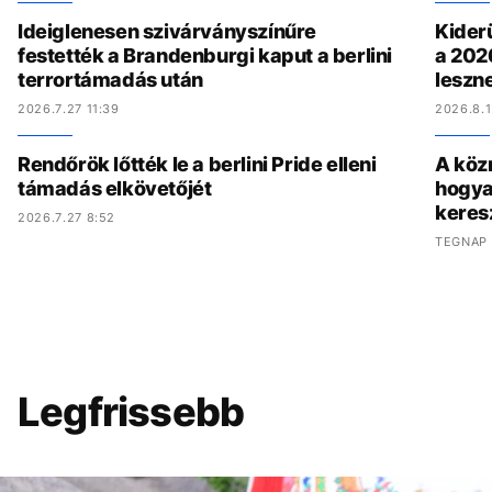
Ideiglenesen szivárványszínűre
Kiderü
festették a Brandenburgi kaput a berlini
a 202
terrortámadás után
leszne
2026.7.27 11:39
2026.8.1
Rendőrök lőtték le a berlini Pride elleni
A köz
támadás elkövetőjét
hogya
keres
2026.7.27 8:52
TEGNAP 
Legfrissebb