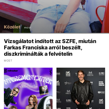
Közélet
most
Vizsgálatot indított az SZFE, miután
Farkas Franciska arról beszélt,
diszkriminálták a felvételin
MOST