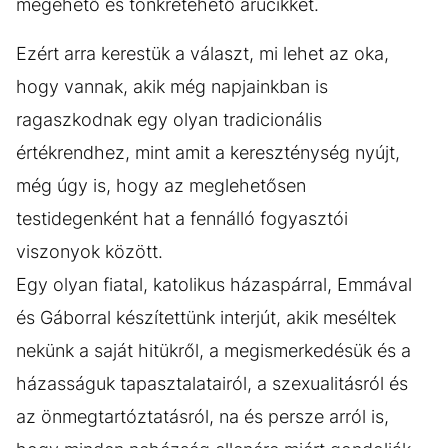
megehető és tönkretehető árucikket.
Ezért arra kerestük a választ, mi lehet az oka,
hogy vannak, akik még napjainkban is
ragaszkodnak egy olyan tradicionális
értékrendhez, mint amit a kereszténység nyújt,
még úgy is, hogy az meglehetősen
testidegenként hat a fennálló fogyasztói
viszonyok között.
Egy olyan fiatal, katolikus házaspárral, Emmával
és Gáborral készítettünk interjút, akik meséltek
nekünk a saját hitükről, a megismerkedésük és a
házasságuk tapasztalatairól, a szexualitásról és
az önmegtartóztatásról, na és persze arról is,