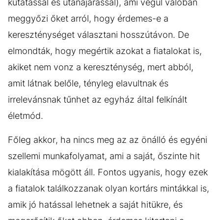
kutatással és utánajárással), ami végül valóban
meggyőzi őket arról, hogy érdemes-e a
kereszténységet választani hosszútávon. De
elmondták, hogy megértik azokat a fiatalokat is,
akiket nem vonz a kereszténység, mert abból,
amit látnak belőle, tényleg elavultnak és
irrelevánsnak tűnhet az egyház által felkínált
életmód.
Főleg akkor, ha nincs meg az az önálló és egyéni
szellemi munkafolyamat, ami a saját, őszinte hit
kialakítása mögött áll. Fontos ugyanis, hogy ezek
a fiatalok találkozzanak olyan kortárs mintákkal is,
amik jó hatással lehetnek a saját hitükre, és