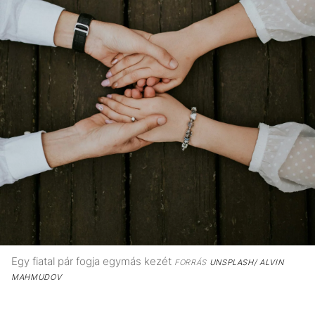
Egy fiatal pár fogja egymás kezét
FORRÁS
UNSPLASH/ ALVIN
MAHMUDOV