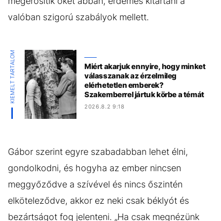
megerősítik őket abban, érdemes kitartani a
valóban szigorú szabályok mellett.
KIEMELT TARTALOM
Miért akarjuk ennyire, hogy minket
válasszanak az érzelmileg
elérhetetlen emberek?
Szakemberrel jártuk körbe a témát
2026.8.2 9:18
Gábor szerint egyre szabadabban lehet élni,
gondolkodni, és hogyha az ember nincsen
meggyőződve a szívével és nincs őszintén
elköteleződve, akkor ez neki csak béklyót és
bezártságot fog jelenteni. „Ha csak megnézünk