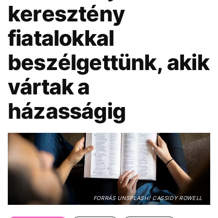
KÖZÉLET
UTAZÁS
keresztény
ÉLETMÓD
DESIGN
fiatalokkal
BESZÉLGETÉSEK
ARCOK
beszélgettünk, akik
VIDEÓ
TÖRTÉNETEK
vártak a
GASZTRO
házasságig
FORRÁS UNSPLASH/ CASSIDY ROWELL