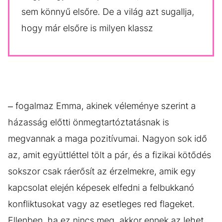
sem könnyű elsőre. De a világ azt sugallja,
hogy már elsőre is milyen klassz
– fogalmaz Emma, akinek véleménye szerint a
házasság előtti önmegtartóztatásnak is
megvannak a maga pozitívumai. Nagyon sok idő
az, amit együttléttel tölt a pár, és a fizikai kötődés
sokszor csak ráerősít az érzelmekre, amik egy
kapcsolat elején képesek elfedni a felbukkanó
konfliktusokat vagy az esetleges red flageket.
Ellenben, ha ez nincs meg, akkor ennek az lehet