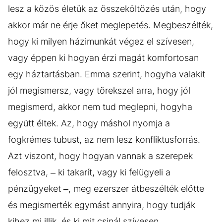
lesz a közös életük az összeköltözés után, hogy
akkor már ne érje őket meglepetés. Megbeszélték,
hogy ki milyen házimunkát végez el szívesen,
vagy éppen ki hogyan érzi magát komfortosan
egy háztartásban. Emma szerint, hogyha valakit
jól megismersz, vagy törekszel arra, hogy jól
megismerd, akkor nem tud meglepni, hogyha
együtt éltek. Az, hogy máshol nyomja a
fogkrémes tubust, az nem lesz konfliktusforrás.
Azt viszont, hogy hogyan vannak a szerepek
felosztva, – ki takarít, vagy ki felügyeli a
pénzügyeket –, meg ezerszer átbeszélték előtte
és megismerték egymást annyira, hogy tudják
kihez mi illik, és ki mit csinál szívesen.