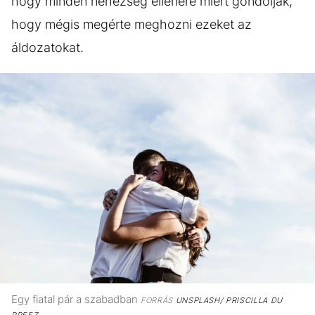
hogy minden nehézség ellenére miért gondolják,
hogy mégis megérte meghozni ezeket az
áldozatokat.
Egy fiatal pár a szabadban
FORRÁS
UNSPLASH/ PRISCILLA DU
PREEZ