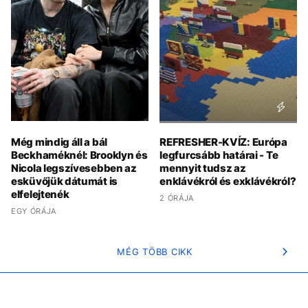
Még mindig áll a bál
REFRESHER-KVÍZ: Európa
Beckhaméknél: Brooklyn és
legfurcsább határai - Te
Nicola legszívesebben az
mennyit tudsz az
esküvőjük dátumát is
enklávékról és exklávékról?
elfelejtenék
2 ÓRÁJA
EGY ÓRÁJA
MÉG TÖBB CIKK