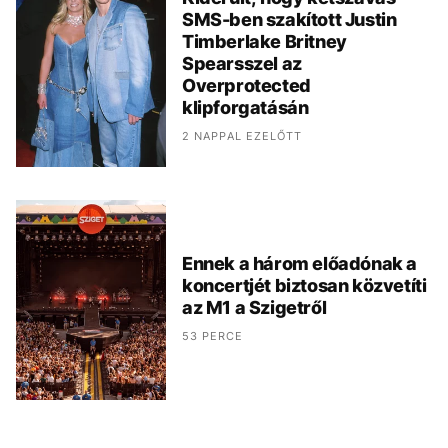
SMS-ben szakított Justin
Timberlake Britney
Spearsszel az
Overprotected
klipforgatásán
2 NAPPAL EZELŐTT
Ennek a három előadónak a
koncertjét biztosan közvetíti
az M1 a Szigetről
53 PERCE