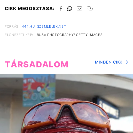
CIKK MEGOSZTÁSA:
FORRÁS
444.HU
,
SZEMLELEK.NET
ELŐNÉZETI KÉP:
BUSÀ PHOTOGRAPHY/ GETTY IMAGES
TÁRSADALOM
MINDEN CIKK