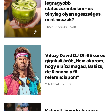
legnagyobb
státuszszimbólum - és
tényleg olyan egészséges,
mint hisszük?
TEGNAP 09:29 -KOR
Vitézy Dávid DJ Oti 65 ezres
gigabulijáról: „Nem akarom,
hogy elbízd magad, Balázs,
de Rihanna a fő
referenciapont"
2 NAPPAL EZELŐTT
Kiderült, hogy kétszavas