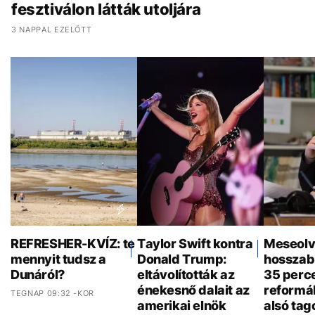
fesztiválon látták utoljára
3 NAPPAL EZELŐTT
REFRESHER-KVÍZ: te
Taylor Swift kontra
Meseolv
mennyit tudsz a
Donald Trump:
hosszab
Dunáról?
eltávolították az
35 perce
énekesnő dalait az
reformá
TEGNAP 09:32 -KOR
amerikai elnök
alsó tag