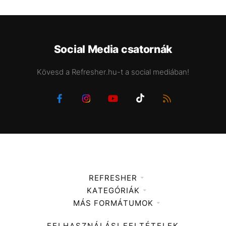
Social Media csatornák
Kövesd a Refresher.hu-t a social mediában!
REFRESHER
KATEGÓRIÁK
Médiaajánlat
MÁS FORMÁTUMOK
Zene
Impresszum
Kiemelt tartalmak
Divat
FELHASZNÁLÁSI FELTÉTELEK