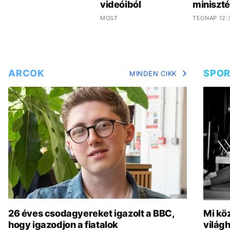
videóiból
miniszt
MOST
TEGNAP 12:
ARCOK
SPO
MINDEN CIKK
26 éves csodagyereket igazolt a BBC,
Mi köz
hogy igazodjon a fiatalok
világh