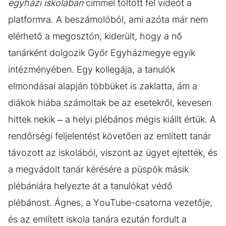
egyházi iskolában
címmel töltött fel videót a
platformra. A beszámolóból, ami azóta már nem
elérhető a megosztón, kiderült, hogy a nő
tanárként dolgozik Győr Egyházmegye egyik
intézményében. Egy kollegája, a tanulók
elmondásai alapján többüket is zaklatta, ám a
diákok hiába számoltak be az esetekről, kevesen
hittek nekik – a helyi plébános mégis kiállt értük. A
rendőrségi feljelentést követően az említett tanár
távozott az iskolából, viszont az ügyet ejtették, és
a megvádolt tanár kérésére a püspök másik
plébániára helyezte át a tanulókat védő
plébánost. Ágnes, a YouTube-csatorna vezetője,
és az említett iskola tanára ezután fordult a