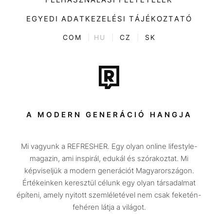
Videó
Kultúra
EGYEDI ADATKEZELÉSI TÁJÉKOZTATÓ
Kvíz
ENTR
COM
|
HU
|
CZ
|
SK
Film + sorozat
Tech-Tudomány
Sport
Társadalom
A MODERN GENERÁCIÓ HANGJA
Közélet
Mi vagyunk a REFRESHER. Egy olyan online lifestyle-
Utazás
magazin, ami inspirál, edukál és szórakoztat. Mi
Életmód
képviseljük a modern generációt Magyarországon.
Értékeinken keresztül célunk egy olyan társadalmat
Design
építeni, amely nyitott szemléletével nem csak feketén-
Beszélgetések
fehéren látja a világot.