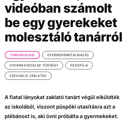
KÖZÉLET
UTAZÁS
videóban számolt
ÉLETMÓD
DESIGN
be egy gyerekeket
BESZÉLGETÉSEK
ARCOK
molesztáló tanárról
VIDEÓ
TÖRTÉNETEK
GASZTRO
TÁRSADALOM
GYERMEKBÁNTALMAZÁS
GYERMEKVÉDELMI TÖRVÉNY
PEDOFÍLIA
SZEXUÁLIS ZAKLATÁS
A fiatal lányokat zaklató tanárt végül elküldték
az iskolából, viszont püspöki utasításra azt a
plébánost is, aki óvni próbálta a gyermekeket.