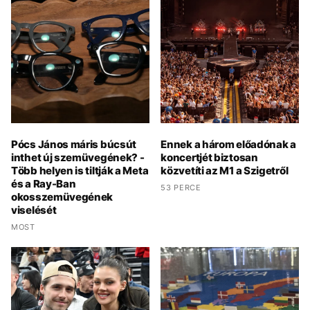
Pócs János máris búcsút
Ennek a három előadónak a
inthet új szemüvegének? -
koncertjét biztosan
Több helyen is tiltják a Meta
közvetíti az M1 a Szigetről
és a Ray-Ban
53 PERCE
okosszemüvegének
viselését
MOST