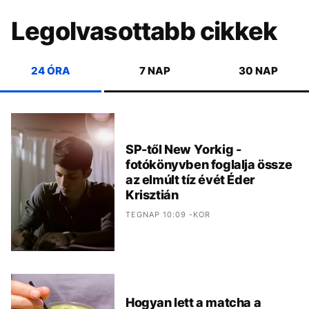
Legolvasottabb cikkek
24 ÓRA
7 NAP
30 NAP
SP-től New Yorkig -
fotókönyvben foglalja össze
az elmúlt tíz évét Éder
Krisztián
TEGNAP 10:09 -KOR
Hogyan lett a matcha a