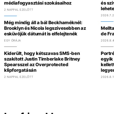
médiafogyasztási szokásaihoz
és szi
lehete
2 NAPPAL EZELŐTT
2026.7.2
Még mindig áll a bál Beckhaméknél:
Brooklyn és Nicola legszívesebben az
Mellta
esküvőjük dátumát is elfelejtenék
de Fr
EGY ÓRÁJA
2026.8.4
Kiderült, hogy kétszavas SMS-ben
Portré
szakított Justin Timberlake Britney
egyik 
Spearsszel az Overprotected
kelle
klipforgatásán
legye
2 NAPPAL EZELŐTT
2026.8.1