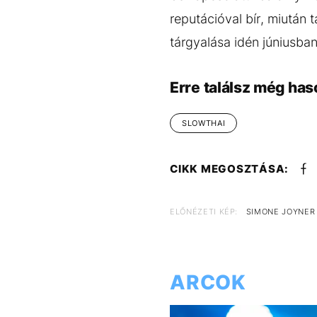
reputációval bír, miután 
tárgyalása idén júniusba
Erre találsz még has
SLOWTHAI
CIKK MEGOSZTÁSA:
ELŐNÉZETI KÉP:
SIMONE JOYNER
ARCOK