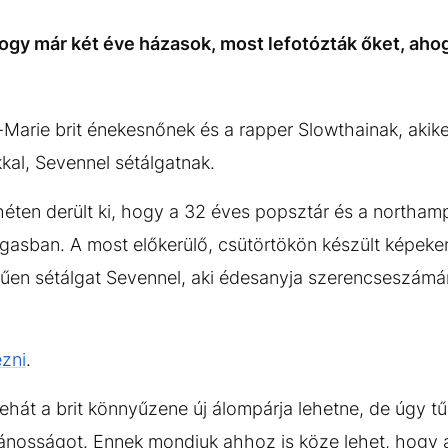
hogy már két éve házasok, most lefotózták őket, ahog
-Marie brit énekesnőnek és a rapper Slowthainak, akik
kkal, Sevennel sétálgatnak.
 héten derült ki, hogy a 32 éves popsztár és a northam
sban. A most előkerülő, csütörtökön készült képeken 
űen sétálgat Sevennel, aki édesanyja szerencseszámár
ézni
.
ehát a brit könnyűzene új álompárja lehetne, de úgy t
vánosságot. Ennek mondjuk ahhoz is köze lehet, hogy 