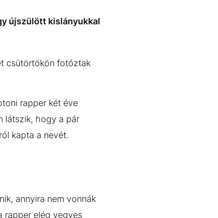
y újszülött kislányukkal
et csütörtökön fotóztak
ptoni rapper két éve
látszik, hogy a pár
ól kapta a nevét.
űnik, annyira nem vonnák
a rapper elég vegyes