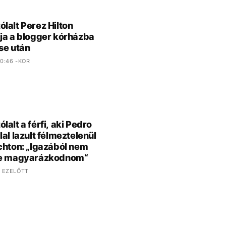
lalt Perez Hilton
ja a blogger kórházba
se után
0:46 -KOR
lalt a férfi, aki Pedro
lal lazult félmeztelenül
chton: „Igazából nem
ne magyarázkodnom“
 EZELŐTT