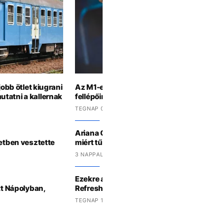
jobb ötlet kiugrani
Az M1-en is nézhetjük idén a Sziget mag
tatni a kallernak
fellépőinek koncertjeit
TEGNAP 08:23 -KOR
Ariana Grande a koncertje közepén magya
setben vesztette
miért tűnik el egy időre a nyilvánosság elő
3 NAPPAL EZELŐTT
Ezekre a zenékre izzadjuk végig a nyarat 
tt Nápolyban,
Refreshernél
TEGNAP 15:12 -KOR