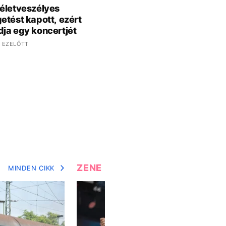
életveszélyes
etést kapott, ezért
ja egy koncertjét
 EZELŐTT
ZENE
MINDEN CIKK
MIN