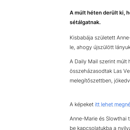
EGYÉB FORMÁTUMOK
REFRESHER
Kiemelt tartalmak
Videó
Kvíz
Médiaajánlat
Impresszum
A múlt héten derült ki, 
sétálgatnak.
Kisbabája született Anne
le, ahogy újszülött lányu
A Daily Mail szerint múlt
összeházasodtak Las Vega
melegítőszettben, jókedv
A képeket
itt lehet megn
Anne-Marie és Slowthai t
be kapcsolatukba a nyil