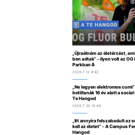
„Újraélném az életérzést, am
ben adtak“ – ilyen volt az OG
Parkban🐧
2026.7.12 9:42
„Ne legyen elektromos cumi” 
betiltanák 16 év alatt a socia
Te Hangod
2026.7.30 15:46
„Itt annyira felszabadult az 
kell az életet” – A Campus Fe
Hangod