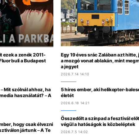
it ezek a zenék 2011-
Egy 19 éves srác Zalában azt hitte, 
 Fluor buli a Budapest
a mozgó vonat ablakán, mint megmu
a jegyet
2026.7.14 14:10
– Mit szólnál ahhoz, ha
5 híres ember, aki helikopter-bale
l media használatát? – A
életét
2026.6.18 14:21
Összedőlt a színpad a fesztivál elő
ember, hogy csak élvezni
végül a hatóságok is közbeléptek
sztiválon jártunk – A Te
2026.7.5 14:02