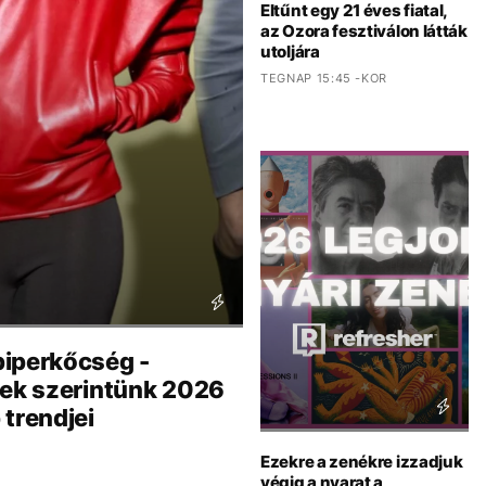
Eltűnt egy 21 éves fiatal,
az Ozora fesztiválon látták
utoljára
TEGNAP 15:45 -KOR
iperkőcség -
nek szerintünk 2026
trendjei
Ezekre a zenékre izzadjuk
végig a nyarat a