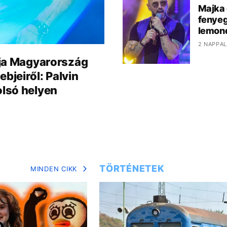
Majka 
fenyeg
lemond
2 NAPPAL
tája Magyarország
bjeiről: Palvin
olsó helyen
TÖRTÉNETEK
MINDEN CIKK