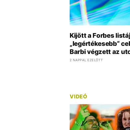
Kijött a Forbes lis
„legértékesebb“ cele
Barbi végzett az ut
2 NAPPAL EZELŐTT
VIDEÓ