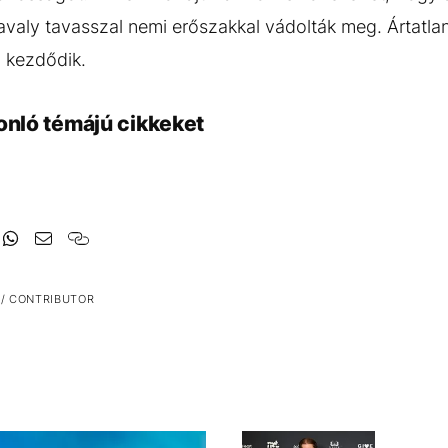
tavaly tavasszal nemi erőszakkal vádolták meg. Ártatla
n kezdődik.
onló témájú cikkeket
 / CONTRIBUTOR