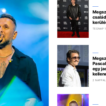
Megszó
család
kerülé
TEGNAP 1
Megszó
Pascal
egy ja
kelle
2 NAPPAL