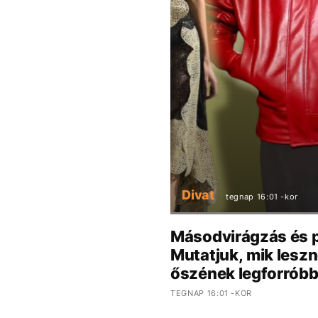
Divat
tegnap 16:01 -kor
Másodvirágzás és p
Mutatjuk, mik lesz
őszének legforróbb 
TEGNAP 16:01 -KOR