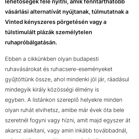
lehetőségek felé nyitni, amik fenntarthatóbb
vásárlási alternatívát nyújtanak, túlmutatnak a
Vinted kényszeres pörgetésén vagy a
túlstimulált plázák személytelen
ruhapróbálgatásán.
Ebben a cikkünkben olyan budapesti
ruhavásárokat és ruhacsere-eseményeket
gyűjtöttünk össze, ahol mindenki jól jár, ráadásul
mindegyik király közösségi élmény is
egyben. A listánkon szereplő helyekre minden
olyan ruhát elvihetsz, amibe már évek óta bele
szeretnél fogyni vagy hízni, amit majd egyszer át
akarsz alakítani, vagy amin inkább továbbadnál,