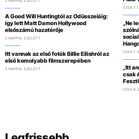
3 NAPPAL EZELŐTT
2026.7.1
A Good Will Huntingtól az Odüsszeiáig:
így lett Matt Damon Hollywood
„Ne l
elsőszámú hazatérője
szólná
socia
2 NAPPAL EZELŐTT
Hang
2026.7.3
Itt vannak az első fotók Billie Eilishról az
első komolyabb filmszerepében
„Itt a
3 NAPPAL EZELŐTT
csak é
Feszt
2026.8.2
Legfrissebb