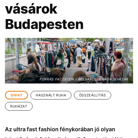
KÖZÉLET
UTAZÁS
vásárok
ÉLETMÓD
DESIGN
Budapesten
BESZÉLGETÉSEK
ARCOK
VIDEÓ
TÖRTÉNETEK
GASZTRO
FORRÁS FACEBOOK / BELVÁROSI GARDRÓBVÁSÁR
DIVAT
HASZNÁLT RUHA
ÖSSZEÁLLÍTÁS
RUHÁZAT
Az ultra fast fashion fénykorában jó olyan