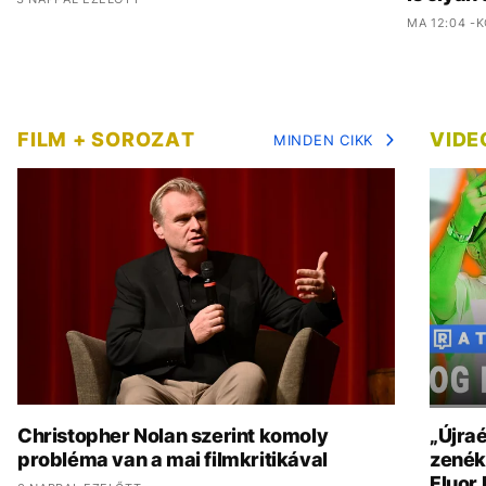
MA 12:04 -
FILM + SOROZAT
VIDE
MINDEN CIKK
Christopher Nolan szerint komoly
„Újraé
probléma van a mai filmkritikával
zenék 
Fluor