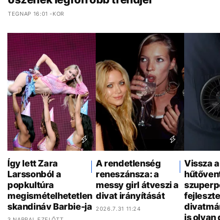
TEGNAP 16:01 -KOR
Így lett Zara
A rendetlenség
Vissza a
Larssonból a
reneszánsza: a
hűtővent
popkultúra
messy girl átveszi a
szuperp
megismételhetetlen
divat irányítását
fejleszt
skandináv Barbie-ja
divatmá
2026.7.31 11:24
is olyan
3 NAPPAL EZELŐTT