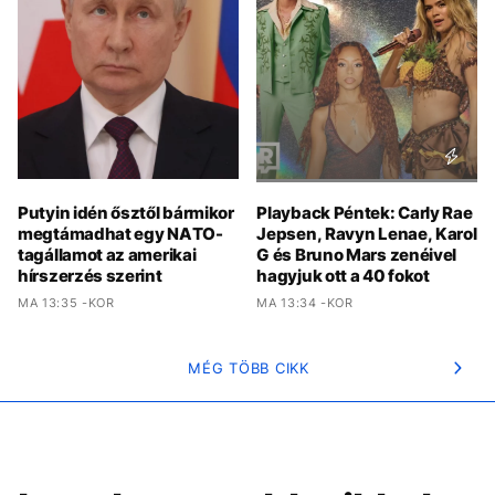
Putyin idén ősztől bármikor
Playback Péntek: Carly Rae
megtámadhat egy NATO-
Jepsen, Ravyn Lenae, Karol
tagállamot az amerikai
G és Bruno Mars zenéivel
hírszerzés szerint
hagyjuk ott a 40 fokot
MA 13:35 -KOR
MA 13:34 -KOR
MÉG TÖBB CIKK