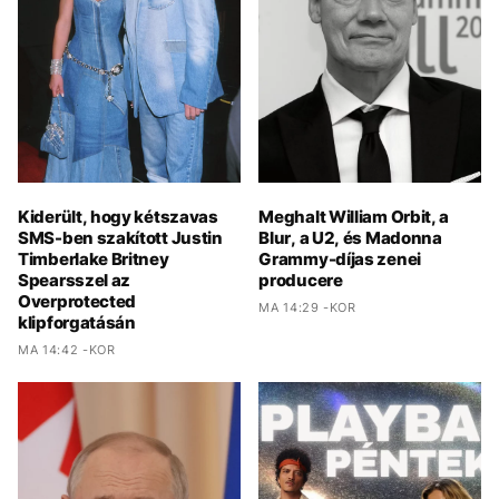
Kiderült, hogy kétszavas
Meghalt William Orbit, a
SMS-ben szakított Justin
Blur, a U2, és Madonna
Timberlake Britney
Grammy-díjas zenei
Spearsszel az
producere
Overprotected
MA 14:29 -KOR
klipforgatásán
MA 14:42 -KOR