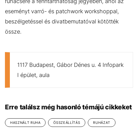
ruhacsere a fenntarthatóság jegyében, ahol az
eseményt varró- és patchwork workshoppal,
beszélgetéssel és divatbemutatóval kötötték
össze.
1117 Budapest, Gábor Dénes u. 4 Infopark
I épület, aula
Erre találsz még hasonló témájú cikkeket
HASZNÁLT RUHA
ÖSSZEÁLLÍTÁS
RUHÁZAT