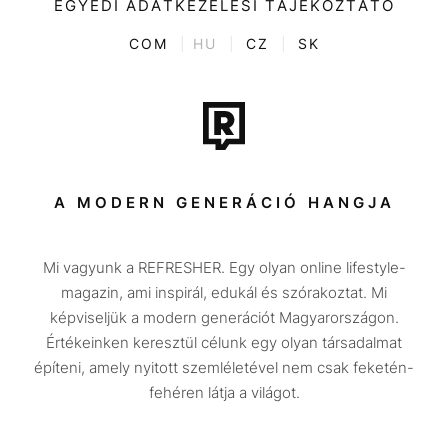
EGYEDI ADATKEZELÉSI TÁJÉKOZTATÓ
Kvíz
ENTR
COM
|
HU
|
CZ
|
SK
Film + sorozat
Tech-Tudomány
Sport
Társadalom
A MODERN GENERÁCIÓ HANGJA
Közélet
Mi vagyunk a REFRESHER. Egy olyan online lifestyle-
Utazás
magazin, ami inspirál, edukál és szórakoztat. Mi
Életmód
képviseljük a modern generációt Magyarországon.
Értékeinken keresztül célunk egy olyan társadalmat
Design
építeni, amely nyitott szemléletével nem csak feketén-
Beszélgetések
fehéren látja a világot.
Arcok