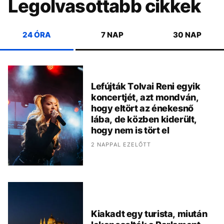
Legolvasottabb cikkek
24 ÓRA
7 NAP
30 NAP
Lefújták Tolvai Reni egyik
koncertjét, azt mondván,
hogy eltört az énekesnő
lába, de közben kiderült,
hogy nem is tört el
2 NAPPAL EZELŐTT
Kiakadt egy turista, miután