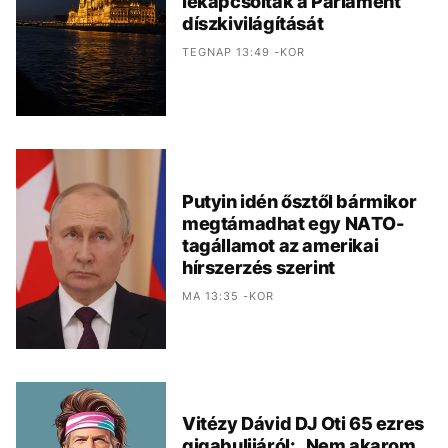
lekapcsolták a Parlament
díszkivilágítását
TEGNAP 13:49 -KOR
Putyin idén ősztől bármikor
megtámadhat egy NATO-
tagállamot az amerikai
hírszerzés szerint
MA 13:35 -KOR
Vitézy Dávid DJ Oti 65 ezres
gigabulijáról: „Nem akarom,