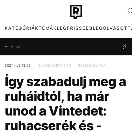
KATEGÓRIÁK
TÉMÁK
LEGFRISSEBB
LEGOLVASOTT
Vissza
2024.4.5 19:33
OLVASÁSI IDŐ 2:03
SZÖLLŐSI ANNA
KATEGÓRIÁK
TÉMÁK
Így szabadulj meg a
ZENE
FIDESZ
DIVAT
MADONNA
ruháidtól, ha már
KULTÚRA
SEBESTYÉN BALÁZS
ENTR
KONCERT
unod a Vintedet:
FILM + SOROZAT
SZIGET FESZTIVÁL
TECH-TUDOMÁNY
HŐSÉG
ruhacserék és -
SPORT
MAJKA
TÁRSADALOM
MÉDIA