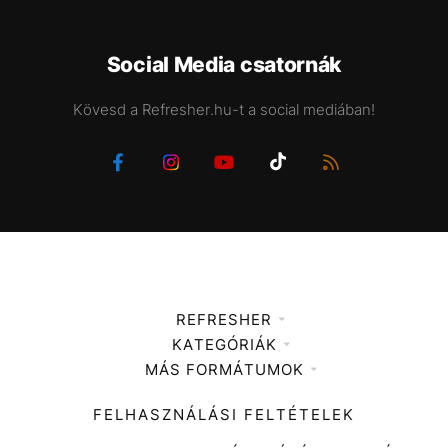
Social Media csatornák
Kövesd a Refresher.hu-t a social mediában!
REFRESHER
KATEGÓRIÁK
Médiaajánlat
MÁS FORMÁTUMOK
Zene
Impresszum
Kiemelt tartalmak
Divat
FELHASZNÁLÁSI FELTÉTELEK
Videó
Kultúra