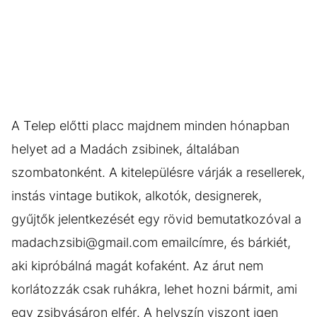
A Telep előtti placc majdnem minden hónapban
helyet ad a Madách zsibinek, általában
szombatonként. A kitelepülésre várják a resellerek,
instás vintage butikok, alkotók, designerek,
gyűjtők jelentkezését egy rövid bemutatkozóval a
madachzsibi@gmail.com emailcímre, és bárkiét,
aki kipróbálná magát kofaként. Az árut nem
korlátozzák csak ruhákra, lehet hozni bármit, ami
egy zsibvásáron elfér. A helyszín viszont igen