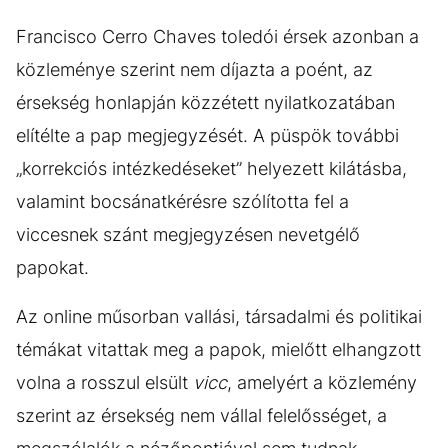
Francisco Cerro Chaves toledói érsek azonban a
közleménye szerint nem díjazta a poént, az
érsekség honlapján közzétett nyilatkozatában
elítélte a pap megjegyzését. A püspök további
„korrekciós intézkedéseket” helyezett kilátásba,
valamint bocsánatkérésre szólította fel a
viccesnek szánt megjegyzésen nevetgélő
papokat.
Az online műsorban vallási, társadalmi és politikai
témákat vitattak meg a papok, mielőtt elhangzott
volna a rosszul elsült
vicc
, amelyért a közlemény
szerint az érsekség nem vállal felelősséget, a