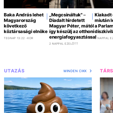
Baka András lehet
„Megcsináltuk" –
Kiakadt 
Magyarország
Diadalt hirdetett
miután 
következő
Magyar Péter, mától
a Parla
köztársasági elnöke
így készülj az otthoni
díszkivi
energiafogyasztással
TEGNAP 13:22 -KOR
3 NAPPAL E
2 NAPPAL EZELŐTT
UTAZÁS
TÁR
MINDEN CIKK