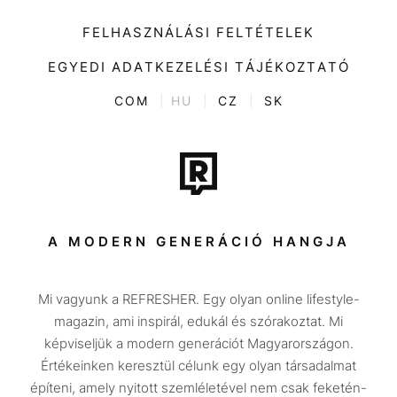
Impresszum
Kiemelt tartalmak
Divat
FELHASZNÁLÁSI FELTÉTELEK
Videó
Kultúra
EGYEDI ADATKEZELÉSI TÁJÉKOZTATÓ
Kvíz
ENTR
COM
|
HU
|
CZ
|
SK
Film + sorozat
Tech-Tudomány
Sport
Társadalom
A MODERN GENERÁCIÓ HANGJA
Közélet
Mi vagyunk a REFRESHER. Egy olyan online lifestyle-
Utazás
magazin, ami inspirál, edukál és szórakoztat. Mi
Életmód
képviseljük a modern generációt Magyarországon.
Értékeinken keresztül célunk egy olyan társadalmat
Design
építeni, amely nyitott szemléletével nem csak feketén-