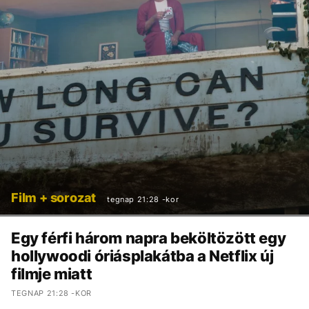
Film + sorozat
tegnap 21:28 -kor
Egy férfi három napra beköltözött egy
hollywoodi óriásplakátba a Netflix új
filmje miatt
TEGNAP 21:28 -KOR