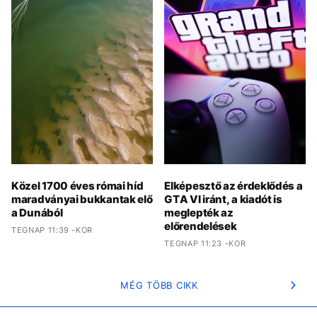
Közel 1700 éves római híd
Elképesztő az érdeklődés a
maradványai bukkantak elő
GTA VI iránt, a kiadót is
a Dunából
meglepték az
előrendelések
TEGNAP 11:39 -KOR
TEGNAP 11:23 -KOR
MÉG TÖBB CIKK