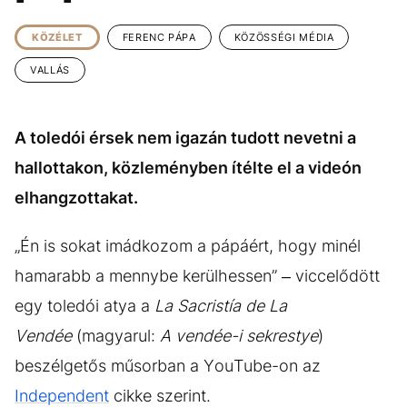
KÖZÉLET
UTAZÁS
KÖZÉLET
FERENC PÁPA
KÖZÖSSÉGI MÉDIA
ÉLETMÓD
DESIGN
VALLÁS
BESZÉLGETÉSEK
ARCOK
VIDEÓ
TÖRTÉNETEK
A toledói érsek nem igazán tudott nevetni a
GASZTRO
hallottakon, közleményben ítélte el a videón
elhangzottakat.
„Én is sokat imádkozom a pápáért, hogy minél
hamarabb a mennybe kerülhessen” – viccelődött
egy toledói atya a
La Sacristía de La
Vendée
(magyarul:
A vendée-i sekrestye
)
beszélgetős műsorban a YouTube-on az
Independent
cikke szerint.