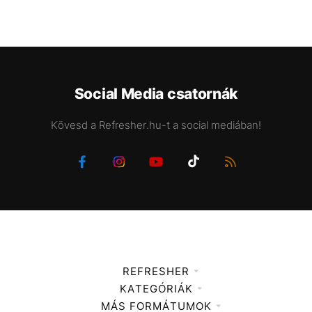
Social Media csatornák
Kövesd a Refresher.hu-t a social mediában!
REFRESHER
KATEGÓRIÁK
Médiaajánlat
MÁS FORMÁTUMOK
Zene