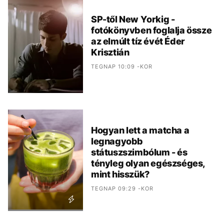
SP-től New Yorkig -
fotókönyvben foglalja össze
az elmúlt tíz évét Éder
Krisztián
TEGNAP 10:09 -KOR
Hogyan lett a matcha a
legnagyobb
státuszszimbólum - és
tényleg olyan egészséges,
mint hisszük?
TEGNAP 09:29 -KOR