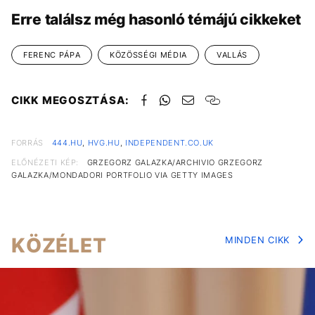
Erre találsz még hasonló témájú cikkeket
FERENC PÁPA
KÖZÖSSÉGI MÉDIA
VALLÁS
CIKK MEGOSZTÁSA:
FORRÁS
444.HU
,
HVG.HU
,
INDEPENDENT.CO.UK
ELŐNÉZETI KÉP:
GRZEGORZ GALAZKA/ARCHIVIO GRZEGORZ
GALAZKA/MONDADORI PORTFOLIO VIA GETTY IMAGES
KÖZÉLET
MINDEN CIKK