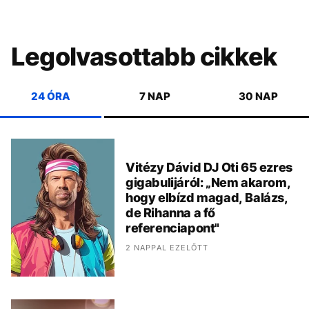
Legolvasottabb cikkek
24 ÓRA
7 NAP
30 NAP
Vitézy Dávid DJ Oti 65 ezres
gigabulijáról: „Nem akarom,
hogy elbízd magad, Balázs,
de Rihanna a fő
referenciapont"
2 NAPPAL EZELŐTT