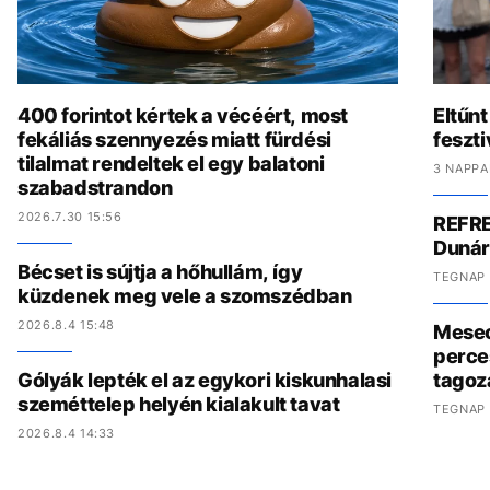
400 forintot kértek a vécéért, most
Eltűnt
fekáliás szennyezés miatt fürdési
feszti
tilalmat rendeltek el egy balatoni
3 NAPPA
szabadstrandon
2026.7.30 15:56
REFRE
Dunár
Bécset is sújtja a hőhullám, így
TEGNAP 
küzdenek meg vele a szomszédban
2026.8.4 15:48
Meseo
perce
Gólyák lepték el az egykori kiskunhalasi
tagoz
szeméttelep helyén kialakult tavat
TEGNAP 
2026.8.4 14:33