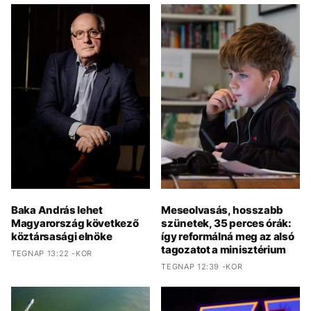
Baka András lehet
Meseolvasás, hosszabb
Magyarország következő
szünetek, 35 perces órák:
köztársasági elnöke
így reformálná meg az alsó
tagozatot a minisztérium
TEGNAP 13:22 -KOR
TEGNAP 12:39 -KOR