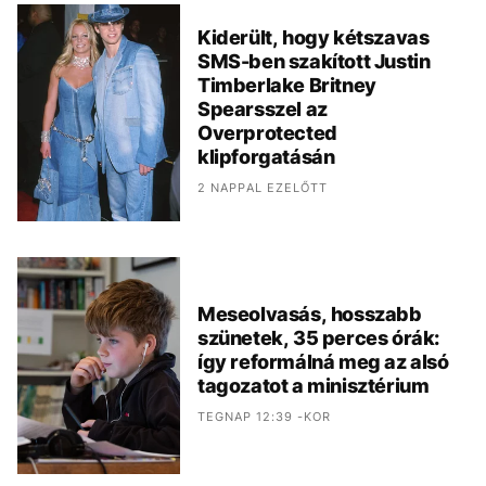
Kiderült, hogy kétszavas
SMS-ben szakított Justin
Timberlake Britney
Spearsszel az
Overprotected
klipforgatásán
2 NAPPAL EZELŐTT
Meseolvasás, hosszabb
szünetek, 35 perces órák:
így reformálná meg az alsó
tagozatot a minisztérium
TEGNAP 12:39 -KOR