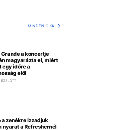
MINDEN CIKK
 Grande a koncertje
n magyarázta el, miért
l egy időre a
nosság elől
 EZELŐTT
 a zenékre izzadjuk
a nyarat a Refreshernél