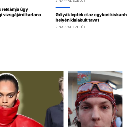
2 NAPPAL EZELŐTT
s reklámja úgy
i vizsgájáról tartana
Gólyák lepték el az egykori kiskun
helyén kialakult tavat
2 NAPPAL EZELŐTT