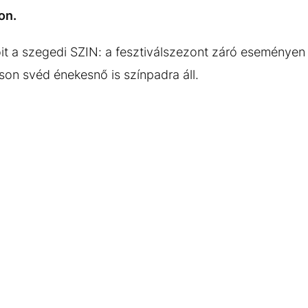
on.
pőit a szegedi SZIN: a fesztiválszezont záró eseménye
son svéd énekesnő is színpadra áll.