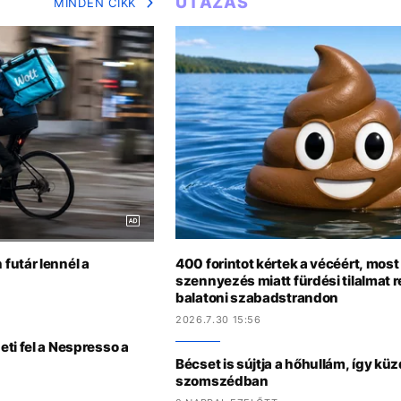
UTAZÁS
MINDEN CIKK
futár lennél a
400 forintot kértek a vécéért, most
szennyezés miatt fürdési tilalmat r
balatoni szabadstrandon
2026.7.30 15:56
ti fel a Nespresso a
Bécset is sújtja a hőhullám, így kü
szomszédban