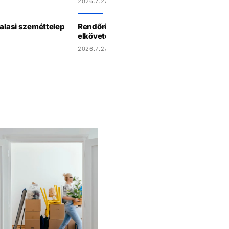
2026.7.27 11:39
halasi szeméttelep
Rendőrök lőtték le a berlini Pride elleni t
elkövetőjét
2026.7.27 8:52