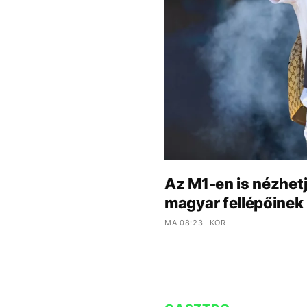
Az M1-en is nézhetj
magyar fellépőinek 
MA 08:23 -KOR