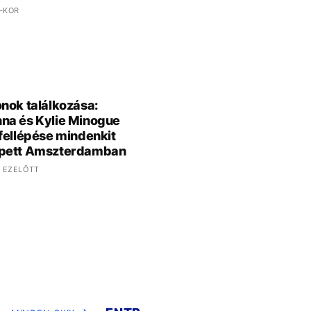
 -KOR
nok találkozása:
na és Kylie Minogue
fellépése mindenkit
pett Amszterdamban
 EZELŐTT