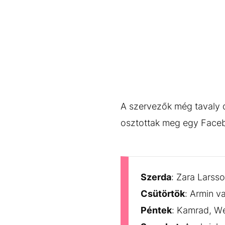
A szervezők még tavaly 
osztottak meg egy Face
Szerda
: Zara Larss
Csütörtök
: Armin v
Péntek
: Kamrad, We