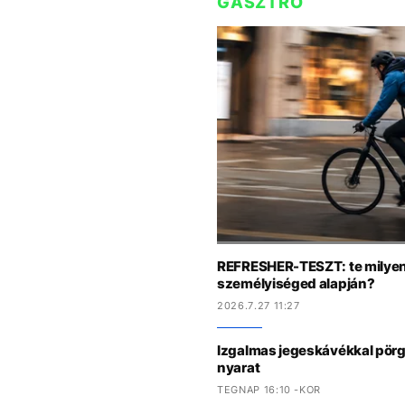
GASZTRO
REFRESHER-TESZT: te milyen 
személyiséged alapján?
2026.7.27 11:27
Izgalmas jegeskávékkal pörge
nyarat
TEGNAP 16:10 -KOR