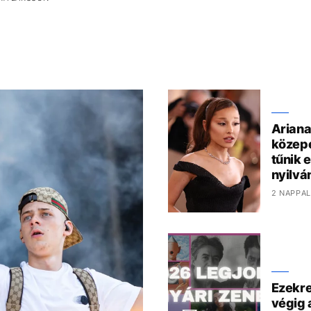
Ariana
közepé
tűnik e
nyilvá
2 NAPPAL
Ezekre
végig 