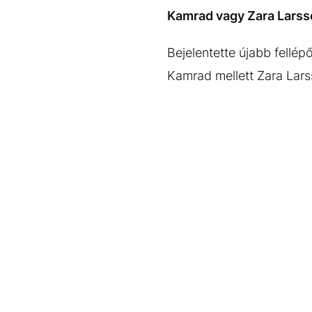
EGYÉB FORMÁTUMOK
REFRESHER
Kamrad vagy Zara Larss
Kiemelt tartalmak
Videó
Kvíz
Médiaajánlat
Impresszum
Bejelentette újabb fellé
Kamrad mellett Zara Lars