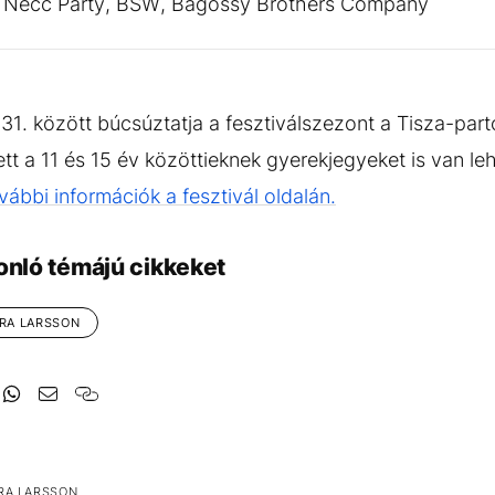
, Necc Party, BSW, Bagossy Brothers Company
31. között búcsúztatja a fesztiválszezont a Tisza-pa
ett a 11 és 15 év közöttieknek gyerekjegyeket is van l
ábbi információk a fesztivál oldalán.
onló témájú cikkeket
RA LARSSON
RA LARSSON