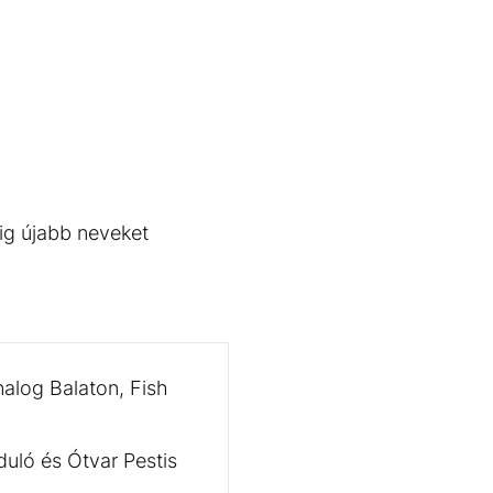
ig újabb neveket
alog Balaton, Fish
duló és Ótvar Pestis