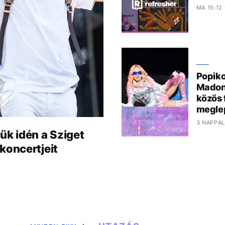
MA 15:12
Popiko
Madon
közös 
megle
3 NAPPAL
ük idén a Sziget
koncertjeit