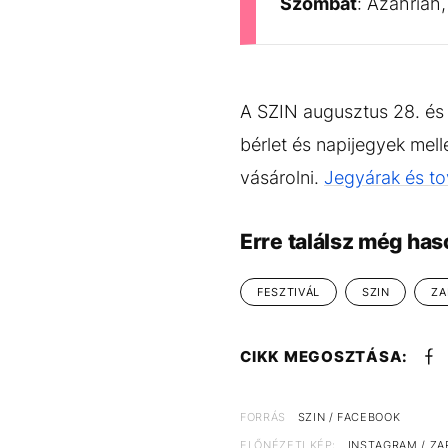
Szombat
: Azahriah
A SZIN augusztus 28. és 
bérlet és napijegyek mell
vásárolni.
Jegyárak és tov
Erre találsz még has
FESZTIVÁL
SZIN
ZA
CIKK MEGOSZTÁSA:
FORRÁS
SZIN / FACEBOOK
ELŐNÉZETI KÉP:
INSTAGRAM / ZA