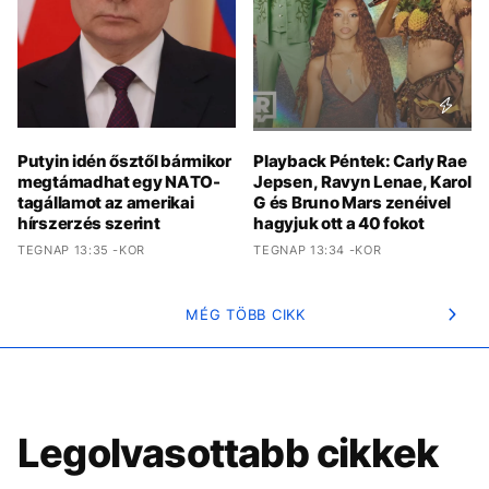
Putyin idén ősztől bármikor
Playback Péntek: Carly Rae
megtámadhat egy NATO-
Jepsen, Ravyn Lenae, Karol
tagállamot az amerikai
G és Bruno Mars zenéivel
hírszerzés szerint
hagyjuk ott a 40 fokot
TEGNAP 13:35 -KOR
TEGNAP 13:34 -KOR
MÉG TÖBB CIKK
Legolvasottabb cikkek