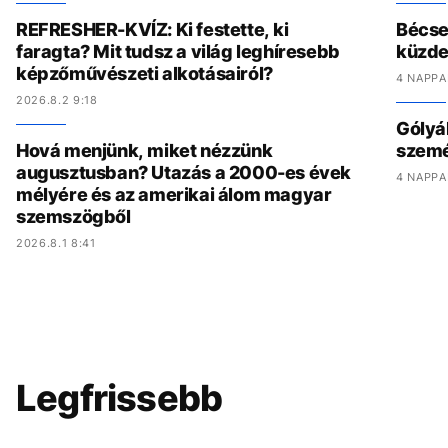
REFRESHER-KVÍZ: Ki festette, ki
Bécset
faragta? Mit tudsz a világ leghíresebb
küzde
képzőművészeti alkotásairól?
4 NAPPA
2026.8.2 9:18
Gólyák
Hová menjünk, miket nézzünk
szemét
augusztusban? Utazás a 2000-es évek
4 NAPPA
mélyére és az amerikai álom magyar
szemszögből
2026.8.1 8:41
Legfrissebb