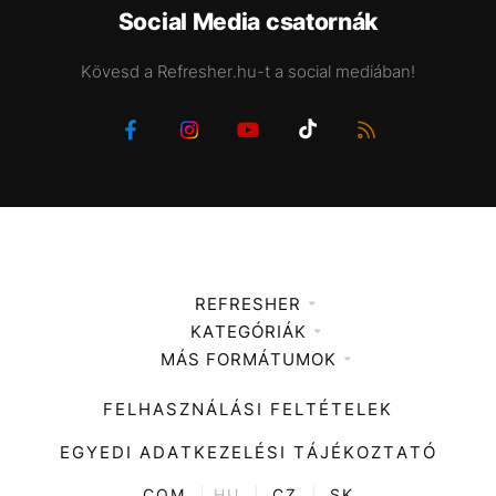
Social Media csatornák
Kövesd a Refresher.hu-t a social mediában!
REFRESHER
KATEGÓRIÁK
Médiaajánlat
MÁS FORMÁTUMOK
Zene
Impresszum
Kiemelt tartalmak
Divat
FELHASZNÁLÁSI FELTÉTELEK
Videó
Kultúra
EGYEDI ADATKEZELÉSI TÁJÉKOZTATÓ
Kvíz
ENTR
COM
|
HU
|
CZ
|
SK