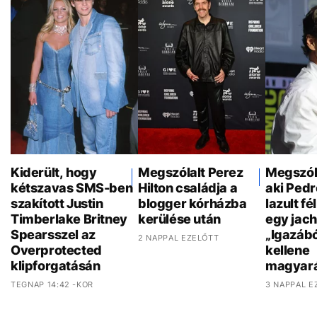
Kiderült, hogy
Megszólalt Perez
Megszóla
kétszavas SMS-ben
Hilton családja a
aki Pedr
szakított Justin
blogger kórházba
lazult f
Timberlake Britney
kerülése után
egy jach
Spearsszel az
„Igazáb
2 NAPPAL EZELŐTT
Overprotected
kellene
klipforgatásán
magyar
TEGNAP 14:42 -KOR
3 NAPPAL E