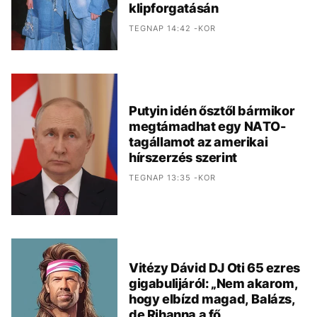
klipforgatásán
TEGNAP 14:42 -KOR
Putyin idén ősztől bármikor
megtámadhat egy NATO-
tagállamot az amerikai
hírszerzés szerint
TEGNAP 13:35 -KOR
Vitézy Dávid DJ Oti 65 ezres
gigabulijáról: „Nem akarom,
hogy elbízd magad, Balázs,
de Rihanna a fő