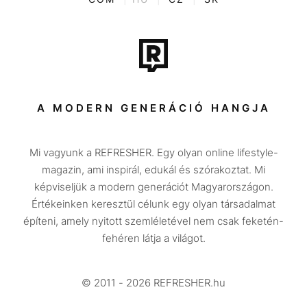
Film + sorozat
Tech-Tudomány
Sport
Társadalom
A MODERN GENERÁCIÓ HANGJA
Közélet
Mi vagyunk a REFRESHER. Egy olyan online lifestyle-
Utazás
magazin, ami inspirál, edukál és szórakoztat. Mi
Életmód
képviseljük a modern generációt Magyarországon.
Értékeinken keresztül célunk egy olyan társadalmat
Design
építeni, amely nyitott szemléletével nem csak feketén-
Beszélgetések
fehéren látja a világot.
Arcok
© 2011 - 2026 REFRESHER.hu
Videó