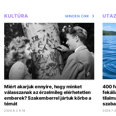
KULTÚRA
UTA
MINDEN CIKK
Miért akarjuk ennyire, hogy minket
400 fo
válasszanak az érzelmileg elérhetetlen
fekál
emberek? Szakemberrel jártuk körbe a
tilalm
témát
szaba
2026.8.2 9:18
2026.7.3