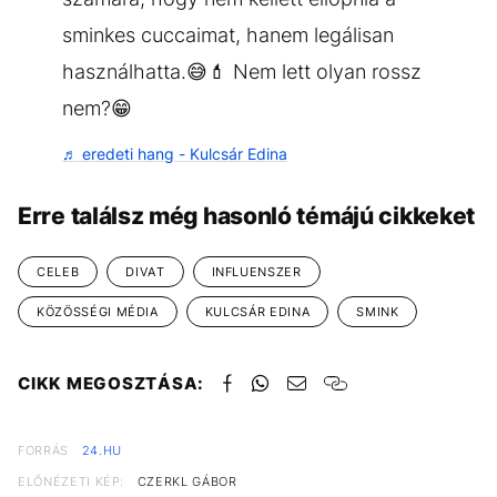
sminkes cuccaimat, hanem legálisan
használhatta.😅💄 Nem lett olyan rossz
nem?😁
♬ eredeti hang - Kulcsár Edina
Erre találsz még hasonló témájú cikkeket
CELEB
DIVAT
INFLUENSZER
KÖZÖSSÉGI MÉDIA
KULCSÁR EDINA
SMINK
CIKK MEGOSZTÁSA:
FORRÁS
24.HU
ELŐNÉZETI KÉP:
CZERKL GÁBOR