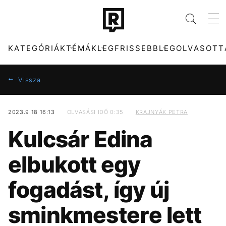
KATEGÓRIÁK
TÉMÁK
LEGFRISSEBB
LEGOLVASOTT
Vissza
2023.9.18 16:13
OLVASÁSI IDŐ 0:35
KRAJNYÁK PETRA
KATEGÓRIÁK
TÉMÁK
Kulcsár Edina
ZENE
KONCERT
DIVAT
TIKTOK
elbukott egy
KULTÚRA
HŐSÉG
ENTR
SEBESTYÉN BALÁZS
fogadást, így új
FILM + SOROZAT
CELEB
TECH-TUDOMÁNY
MAJKA
sminkmestere lett
SPORT
MTVA
TÁRSADALOM
DUNA