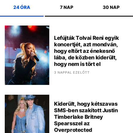
24 ÓRA
7 NAP
30 NAP
Lefújták Tolvai Reni egyik
koncertjét, azt mondván,
hogy eltört az énekesnő
lába, de közben kiderült,
hogy nem is tört el
3 NAPPAL EZELŐTT
Kiderült, hogy kétszavas
SMS-ben szakított Justin
Timberlake Britney
Spearsszel az
Overprotected