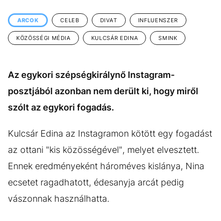
KÖZÉLET
UTAZÁS
ARCOK
CELEB
DIVAT
INFLUENSZER
ÉLETMÓD
DESIGN
KÖZÖSSÉGI MÉDIA
KULCSÁR EDINA
SMINK
BESZÉLGETÉSEK
ARCOK
VIDEÓ
TÖRTÉNETEK
Az egykori szépségkirálynő Instagram-
GASZTRO
posztjából azonban nem derült ki, hogy miről
szólt az egykori fogadás.
Kulcsár Edina az Instagramon kötött egy fogadást
az ottani "kis közösségével", melyet elvesztett.
Ennek eredményeként hároméves kislánya, Nina
ecsetet ragadhatott, édesanyja arcát pedig
vászonnak használhatta.