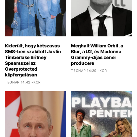
Kiderült, hogy kétszavas
Meghalt William Orbit, a
SMS-ben szakított Justin
Blur, a U2, és Madonna
Timberlake Britney
Grammy-díjas zenei
Spearsszel az
producere
Overprotected
TEGNAP 14:29 -KOR
klipforgatásán
TEGNAP 14:42 -KOR