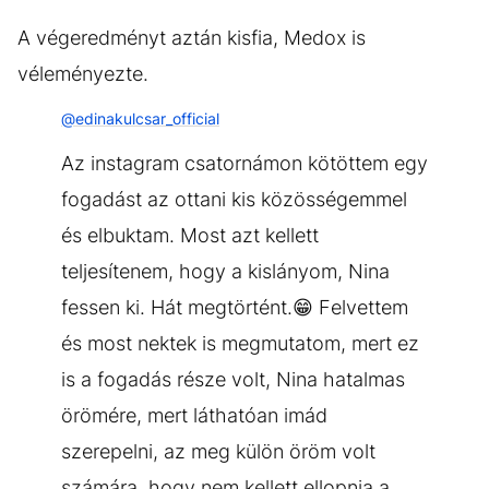
A végeredményt aztán kisfia, Medox is
véleményezte.
@edinakulcsar_official
Az instagram csatornámon kötöttem egy
fogadást az ottani kis közösségemmel
és elbuktam. Most azt kellett
teljesítenem, hogy a kislányom, Nina
fessen ki. Hát megtörtént.😁 Felvettem
és most nektek is megmutatom, mert ez
is a fogadás része volt, Nina hatalmas
örömére, mert láthatóan imád
szerepelni, az meg külön öröm volt
számára, hogy nem kellett ellopnia a