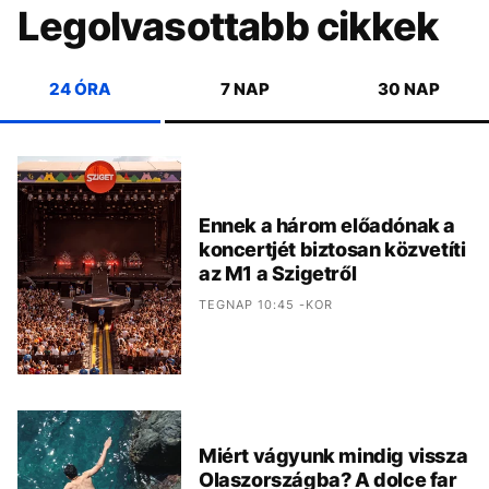
Legolvasottabb cikkek
24 ÓRA
7 NAP
30 NAP
Ennek a három előadónak a
koncertjét biztosan közvetíti
az M1 a Szigetről
TEGNAP 10:45 -KOR
Miért vágyunk mindig vissza
Olaszországba? A dolce far