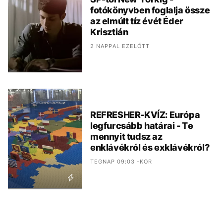
fotókönyvben foglalja össze
az elmúlt tíz évét Éder
Krisztián
2 NAPPAL EZELŐTT
REFRESHER-KVÍZ: Európa
legfurcsább határai - Te
mennyit tudsz az
enklávékról és exklávékról?
TEGNAP 09:03 -KOR