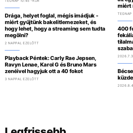
TEGNAP 10:45 -KOR
miért
TEGNAP 
Drága, helyet foglal, mégis imádjuk -
miért gyűjtünk bakelitlemezeket, és
hogy lehet, hogy a streaming sem tudta
400 fo
megölni?
fekál
tilalm
2 NAPPAL EZELŐTT
szaba
2026.7.3
Playback Péntek: Carly Rae Jepsen,
Ravyn Lenae, Karol G és Bruno Mars
zenéivel hagyjuk ott a 40 fokot
Bécset
küzde
3 NAPPAL EZELŐTT
2026.8.4
Legfrissebb