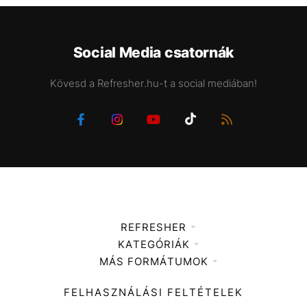
Social Media csatornák
Kövesd a Refresher.hu-t a social mediában!
REFRESHER
KATEGÓRIÁK
Médiaajánlat
MÁS FORMÁTUMOK
Zene
Impresszum
Kiemelt tartalmak
Divat
FELHASZNÁLÁSI FELTÉTELEK
Videó