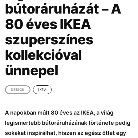
KÖZÉLET
UTAZÁS
bútoráruházát – A
ÉLETMÓD
DESIGN
80 éves IKEA
BESZÉLGETÉSEK
ARCOK
szuperszínes
VIDEÓ
TÖRTÉNETEK
kollekcióval
GASZTRO
ünnepel
DESIGN
IKEA
A napokban múlt 80 éves az IKEA, a világ
legismertebb bútoráruházának története pedig
sokakat inspirálhat, hiszen az egész ötlet egy