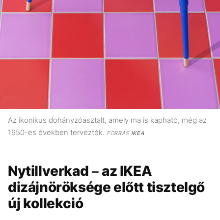
Az ikonikus dohányzóasztalt, amely ma is kapható, még az
1950-es években tervezték.
FORRÁS
IKEA
Nytillverkad – az IKEA
dizájnöröksége előtt tisztelgő
új kollekció