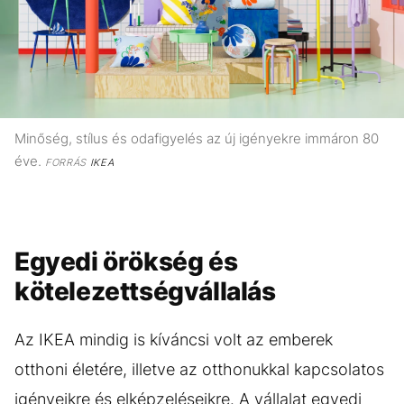
Minőség, stílus és odafigyelés az új igényekre immáron 80
éve.
FORRÁS
IKEA
Egyedi örökség és
kötelezettségvállalás
Az IKEA mindig is kíváncsi volt az emberek
otthoni életére, illetve az otthonukkal kapcsolatos
igényeikre és elképzeléseikre. A vállalat egyedi