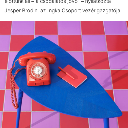
előttünk áll – a csodálatos jövő” – nyilatkozta
Jesper Brodin, az Ingka Csoport vezérigazgatója.