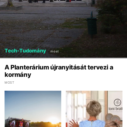
Tech-Tudomány
most
A Planterárium újranyitását tervezi a
kormány
MOST