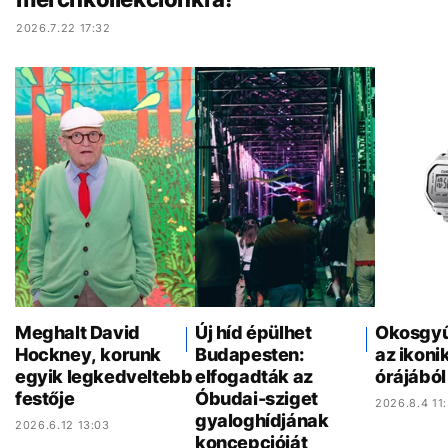
2026.7.22 17:32
Meghalt David
Új híd épülhet
Okosgyűr
Hockney, korunk
Budapesten:
az ikonik
egyik legkedveltebb
elfogadták az
órájából
festője
Óbudai-sziget
2026.8.4 11
gyaloghídjának
2026.6.12 13:03
koncepcióját