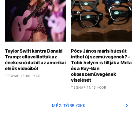
Taylor Swift kontra Donald
Pócs János máris búcsút
Trump: eltávolították az
inthet új szemüvegének? -
énekesnő dalait az amerikai
Több helyen is tiltják a Meta
elnök videóiból
és a Ray-Ban
okosszemüvegének
TEGNAP 13:09 -KOR
viselését
TEGNAP 11:45 -KOR
MÉG TÖBB CIKK