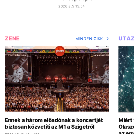
2026.8.5 15:54
ZENE
UTA
MINDEN CIKK
Ennek a három előadónak a koncertjét
Miért
biztosan közvetíti az M1 a Szigetről
Olasz
az eg