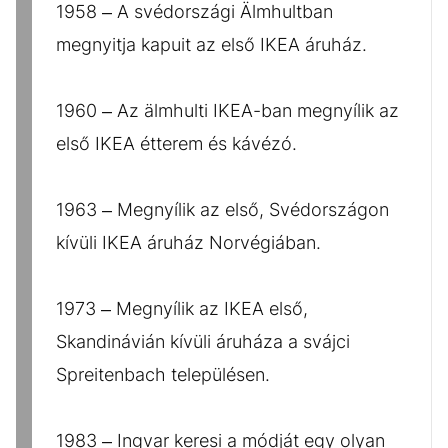
1958 – A svédországi Älmhultban
megnyitja kapuit az első IKEA áruház.
1960 – Az älmhulti IKEA-ban megnyílik az
első IKEA étterem és kávézó.
1963 – Megnyílik az első, Svédországon
kívüli IKEA áruház Norvégiában.
1973 – Megnyílik az IKEA első,
Skandinávián kívüli áruháza a svájci
Spreitenbach településen.
1983 – Ingvar keresi a módját egy olyan