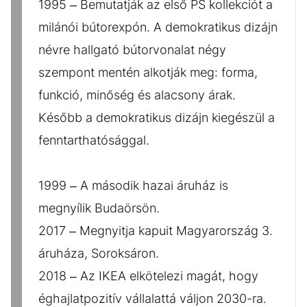
1995 – Bemutatják az első PS kollekciót a
milánói bútorexpón. A demokratikus dizájn
névre hallgató bútorvonalat négy
szempont mentén alkotják meg: forma,
funkció, minőség és alacsony árak.
Később a demokratikus dizájn kiegészül a
fenntarthatósággal.
1999 – A második hazai áruház is
megnyílik Budaörsön.
2017 – Megnyitja kapuit Magyarország 3.
áruháza, Soroksáron.
2018 – Az IKEA elkötelezi magát, hogy
éghajlatpozitív vállalattá váljon 2030-ra.