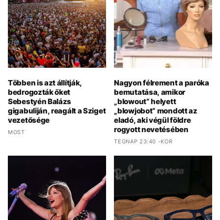
Többen is azt állítják,
Nagyon félrement a paróka
bedrogozták őket
bemutatása, amikor
Sebestyén Balázs
„blowout” helyett
gigabuliján, reagált a Sziget
„blowjobot” mondott az
vezetősége
eladó, aki végül földre
rogyott nevetésében
MOST
TEGNAP 23:40 -KOR