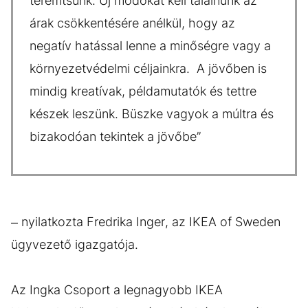
teremtsünk. Új módokat kell találnunk az
árak csökkentésére anélkül, hogy az
negatív hatással lenne a minőségre vagy a
környezetvédelmi céljainkra. A jövőben is
mindig kreatívak, példamutatók és tettre
készek leszünk. Büszke vagyok a múltra és
bizakodóan tekintek a jövőbe’’
– nyilatkozta Fredrika Inger, az IKEA of Sweden
ügyvezető igazgatója.
Az Ingka Csoport a legnagyobb IKEA