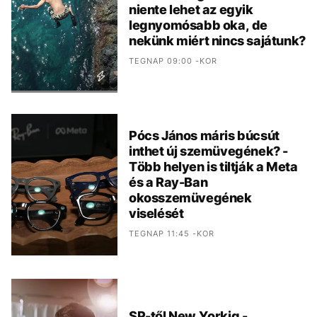
niente lehet az egyik
legnyomósabb oka, de
nekünk miért nincs sajátunk?
TEGNAP 09:00 -KOR
Pócs János máris búcsút
inthet új szemüvegének? -
Több helyen is tiltják a Meta
és a Ray-Ban
okosszemüvegének
viselését
TEGNAP 11:45 -KOR
SP-től New Yorkig -