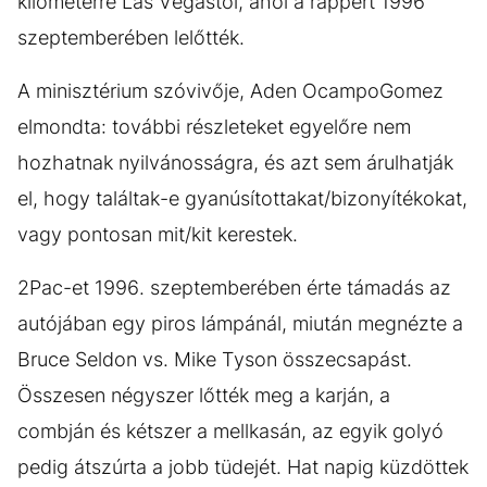
kilométerre Las Vegastól, ahol a rappert 1996
szeptemberében lelőtték.
A minisztérium szóvivője, Aden OcampoGomez
elmondta: további részleteket egyelőre nem
hozhatnak nyilvánosságra, és azt sem árulhatják
el, hogy találtak-e gyanúsítottakat/bizonyítékokat,
vagy pontosan mit/kit kerestek.
2Pac-et 1996. szeptemberében érte támadás az
autójában egy piros lámpánál, miután megnézte a
Bruce Seldon vs. Mike Tyson összecsapást.
Összesen négyszer lőtték meg a karján, a
combján és kétszer a mellkasán, az egyik golyó
pedig átszúrta a jobb tüdejét. Hat napig küzdöttek