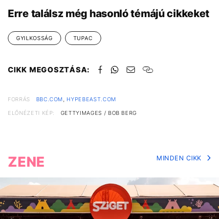
Erre találsz még hasonló témájú cikkeket
GYILKOSSÁG
TUPAC
CIKK MEGOSZTÁSA:
FORRÁS
BBC.COM
,
HYPEBEAST.COM
ELŐNÉZETI KÉP:
GETTYIMAGES / BOB BERG
ZENE
MINDEN CIKK