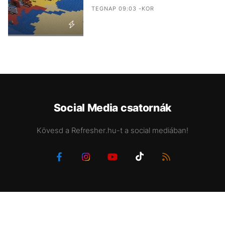
TEGNAP 09:03 -KOR
Social Media csatornák
Kövesd a Refresher.hu-t a social mediában!