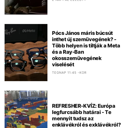
Pócs János máris búcsút
inthet új szemüvegének? -
Több helyen is tiltják a Meta
és a Ray-Ban
okosszemüvegének
viselését
TEGNAP 11:45 -KOR
REFRESHER-KVÍZ: Európa
legfurcsább határai - Te
mennyit tudsz az
enklávékról és exklávékról?