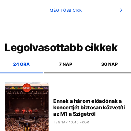
MÉG TÖBB CIKK
Legolvasottabb cikkek
24 ÓRA
7 NAP
30 NAP
Ennek a három előadónak a
koncertjét biztosan közvetíti
az M1 a Szigetről
TEGNAP 10:45 -KOR