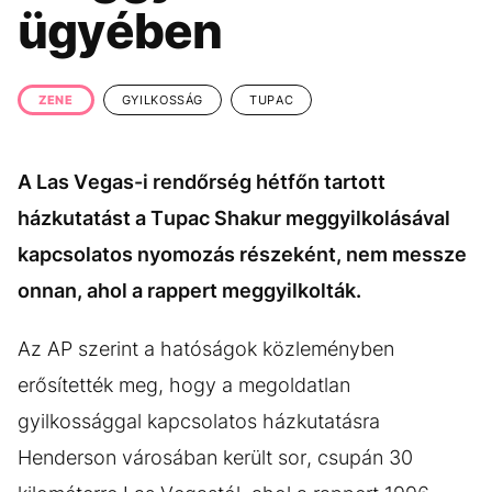
KÖZÉLET
UTAZÁS
ügyében
ÉLETMÓD
DESIGN
BESZÉLGETÉSEK
ARCOK
ZENE
GYILKOSSÁG
TUPAC
VIDEÓ
TÖRTÉNETEK
A Las Vegas-i rendőrség hétfőn tartott
GASZTRO
házkutatást a Tupac Shakur meggyilkolásával
kapcsolatos nyomozás részeként, nem messze
onnan, ahol a rappert meggyilkolták.
Az AP szerint a hatóságok közleményben
erősítették meg, hogy a megoldatlan
gyilkossággal kapcsolatos házkutatásra
Henderson városában került sor, csupán 30