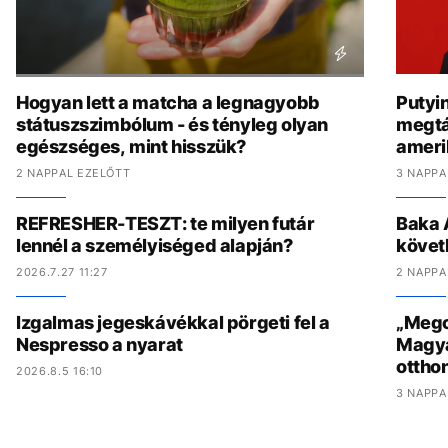
Hogyan lett a matcha a legnagyobb
Putyi
státuszszimbólum - és tényleg olyan
megtá
egészséges, mint hisszük?
amerik
2 NAPPAL EZELŐTT
3 NAPPA
REFRESHER-TESZT: te milyen futár
Baka 
lennél a személyiséged alapján?
követ
2026.7.27 11:27
2 NAPPA
Izgalmas jegeskávékkal pörgeti fel a
„Megcs
Nespresso a nyarat
Magyar
ottho
2026.8.5 16:10
3 NAPPA