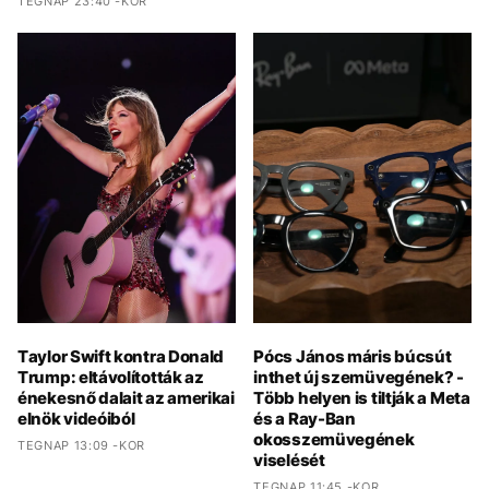
TEGNAP 23:40 -KOR
Taylor Swift kontra Donald
Pócs János máris búcsút
Trump: eltávolították az
inthet új szemüvegének? -
énekesnő dalait az amerikai
Több helyen is tiltják a Meta
elnök videóiból
és a Ray-Ban
okosszemüvegének
TEGNAP 13:09 -KOR
viselését
TEGNAP 11:45 -KOR