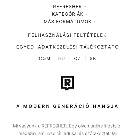
REFRESHER
KATEGÓRIÁK
Médiaajánlat
MÁS FORMÁTUMOK
Zene
Impresszum
Kiemelt tartalmak
Divat
FELHASZNÁLÁSI FELTÉTELEK
Videó
Kultúra
EGYEDI ADATKEZELÉSI TÁJÉKOZTATÓ
Kvíz
ENTR
COM
|
HU
|
CZ
|
SK
Film + sorozat
Tech-Tudomány
Sport
Társadalom
A MODERN GENERÁCIÓ HANGJA
Közélet
Mi vagyunk a REFRESHER. Egy olyan online lifestyle-
Utazás
magazin, ami inspirál, edukál és szórakoztat. Mi