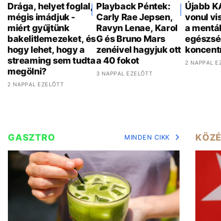
Drága, helyet foglal,
Playback Péntek:
Újabb K
mégis imádjuk -
Carly Rae Jepsen,
vonul vi
miért gyűjtünk
Ravyn Lenae, Karol
a mentál
bakelitlemezeket, és
G és Bruno Mars
egészsé
hogy lehet, hogy a
zenéivel hagyjuk ott
koncent
streaming sem tudta
a 40 fokot
2 NAPPAL E
megölni?
3 NAPPAL EZELŐTT
2 NAPPAL EZELŐTT
GASZTRO
KÖZÉ
MINDEN CIKK