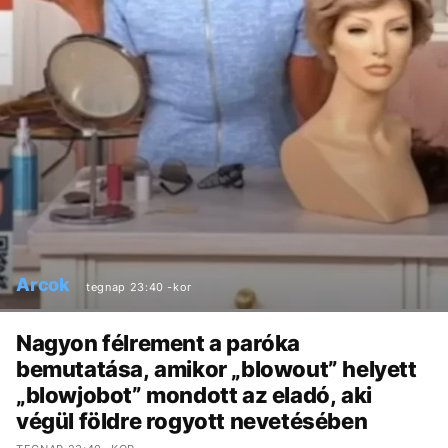
Arcok
tegnap 23:40 -kor
Nagyon félrement a paróka
bemutatása, amikor „blowout” helyett
„blowjobot” mondott az eladó, aki
végül földre rogyott nevetésében