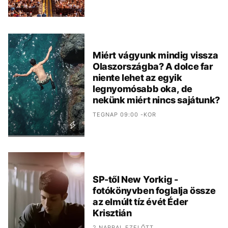
Miért vágyunk mindig vissza
Olaszországba? A dolce far
niente lehet az egyik
legnyomósabb oka, de
nekünk miért nincs sajátunk?
TEGNAP 09:00 -KOR
SP-től New Yorkig -
fotókönyvben foglalja össze
az elmúlt tíz évét Éder
Krisztián
2 NAPPAL EZELŐTT