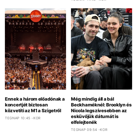
Ennek a három előadónak a
Még mindig áll a bál
koncertjét biztosan
Beckhaméknél: Brooklyn és
közvetíti az M1 a Szigetről
Nicola legszívesebben az
esküvőjük dátumát is
TEGNAP 10:45 -KOR
elfelejtenék
TEGNAP 09:54 -KOR