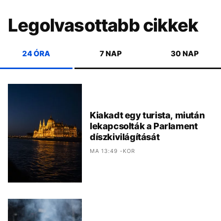
Legolvasottabb cikkek
24 ÓRA
7 NAP
30 NAP
Kiakadt egy turista, miután
lekapcsolták a Parlament
díszkivilágítását
MA 13:49 -KOR