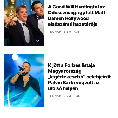
A Good Will Huntingtól az
Odüsszeiáig: így lett Matt
Damon Hollywood
elsőszámú hazatérője
TEGNAP 15:50 -KOR
Kijött a Forbes listája
Magyarország
„legértékesebb“ celebjeiről:
Palvin Barbi végzett az
utolsó helyen
TEGNAP 10:23 -KOR