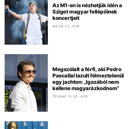
Az M1-en is nézhetjük idén a
Sziget magyar fellépőinek
koncertjeit
MA 08:23 -KOR
Megszólalt a férfi, aki Pedro
Pascallal lazult félmeztelenül
egy jachton: „Igazából nem
kellene magyarázkodnom“
TEGNAP 15:30 -KOR