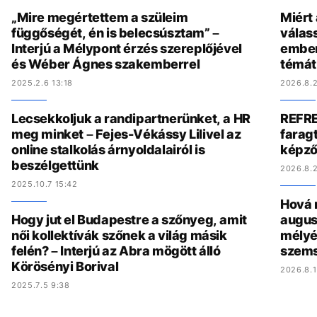
„Mire megértettem a szüleim
Miért
függőségét, én is belecsúsztam” –
válas
Interjú a Mélypont érzés szereplőjével
ember
és Wéber Ágnes szakemberrel
témát
2025.2.6 13:18
2026.8.2
Lecsekkoljuk a randipartnerünket, a HR
REFRE
meg minket – Fejes-Vékássy Lilivel az
faragt
online stalkolás árnyoldalairól is
képző
beszélgettünk
2026.8.2
2025.10.7 15:42
Hová 
Hogy jut el Budapestre a szőnyeg, amit
augus
női kollektívák szőnek a világ másik
mélyé
felén? – Interjú az Abra mögött álló
szem
Körösényi Borival
2026.8.1
2025.7.5 9:38