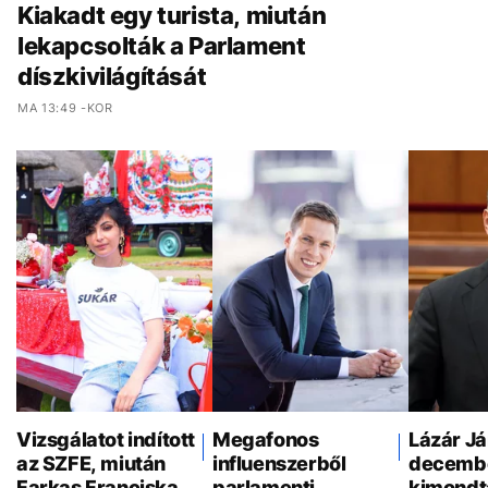
Kiakadt egy turista, miután
lekapcsolták a Parlament
díszkivilágítását
MA 13:49 -KOR
Vizsgálatot indított
Megafonos
Lázár J
az SZFE, miután
influenszerből
decemb
Farkas Franciska
parlamenti
kimondt