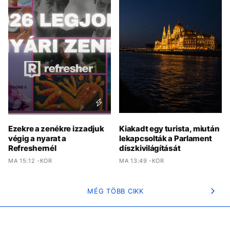
Ezekre a zenékre izzadjuk
Kiakadt egy turista, miután
végig a nyarat a
lekapcsolták a Parlament
Refreshernél
díszkivilágítását
MA 15:12 -KOR
MA 13:49 -KOR
MÉG TÖBB CIKK