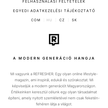
FELHASZNÁLÁSI FELTÉTELEK
Videó
Kultúra
EGYEDI ADATKEZELÉSI TÁJÉKOZTATÓ
Kvíz
ENTR
COM
|
HU
|
CZ
|
SK
Film + sorozat
Tech-Tudomány
Sport
Társadalom
A MODERN GENERÁCIÓ HANGJA
Közélet
Mi vagyunk a REFRESHER. Egy olyan online lifestyle-
Utazás
magazin, ami inspirál, edukál és szórakoztat. Mi
Életmód
képviseljük a modern generációt Magyarországon.
Értékeinken keresztül célunk egy olyan társadalmat
Design
építeni, amely nyitott szemléletével nem csak feketén-
Beszélgetések
fehéren látja a világot.