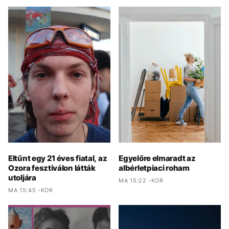
Eltűnt egy 21 éves fiatal, az
Egyelőre elmaradt az
Ozora fesztiválon látták
albérletpiaci roham
utoljára
MA 15:22 -KOR
MA 15:45 -KOR