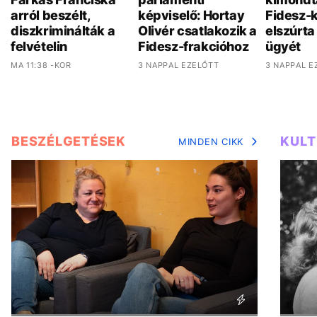
arról beszélt,
képviselő: Hortay
Fidesz-
diszkriminálták a
Olivér csatlakozik a
elszúrta
felvételin
Fidesz-frakcióhoz
ügyét
MA 11:38 -KOR
3 NAPPAL EZELŐTT
3 NAPPAL E
BESZÉLGETÉSEK
KUL
MINDEN CIKK