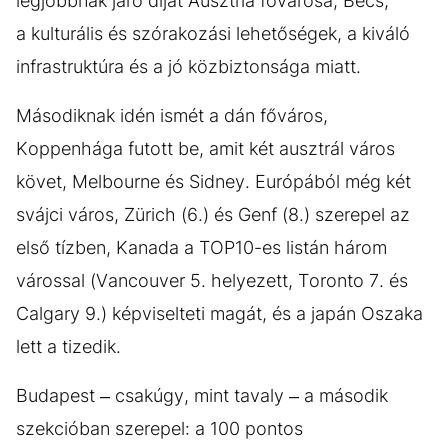
legjobbnak járó díjat Ausztria fővárosa, Bécs,
a kulturális és szórakozási lehetőségek, a kiváló
infrastruktúra és a jó közbiztonsága miatt.
Másodiknak idén ismét a dán főváros,
Koppenhága futott be, amit két ausztrál város
követ, Melbourne és Sidney. Európából még két
svájci város, Zürich (6.) és Genf (8.) szerepel az
első tízben, Kanada a TOP10-es listán három
várossal (Vancouver 5. helyezett, Toronto 7. és
Calgary 9.) képviselteti magát, és a japán Oszaka
lett a tizedik.
Budapest – csakúgy, mint tavaly – a második
szekcióban szerepel: a 100 pontos