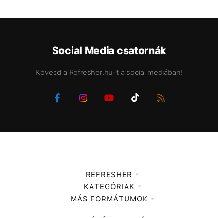
Social Media csatornák
Kövesd a Refresher.hu-t a social mediában!
REFRESHER
KATEGÓRIÁK
Médiaajánlat
MÁS FORMÁTUMOK
Zene
Impresszum
Kiemelt tartalmak
Divat