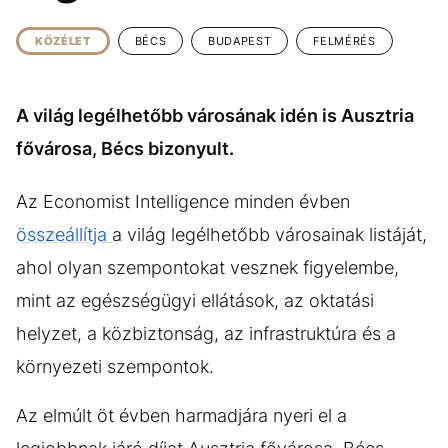
KÖZÉLET
UTAZÁS
KÖZÉLET
BÉCS
BUDAPEST
FELMÉRÉS
ÉLETMÓD
DESIGN
BESZÉLGETÉSEK
ARCOK
A világ legélhetőbb városának idén is Ausztria
VIDEÓ
TÖRTÉNETEK
fővárosa, Bécs bizonyult.
GASZTRO
Az Economist Intelligence minden évben
összeállítja
a világ legélhetőbb városainak listáját,
ahol olyan szempontokat vesznek figyelembe,
mint az egészségügyi ellátások, az oktatási
helyzet, a közbiztonság, az infrastruktúra és a
környezeti szempontok.
Az elmúlt öt évben harmadjára nyeri el a