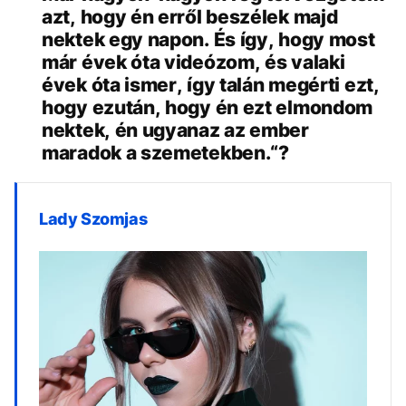
azt, hogy én erről beszélek majd
nektek egy napon. És így, hogy most
már évek óta videózom, és valaki
évek óta ismer, így talán megérti ezt,
hogy ezután, hogy én ezt elmondom
nektek, én ugyanaz az ember
maradok a szemetekben.“?
Lady Szomjas