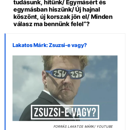
tudásunk, hitünk/ Egymásért és
egymásban hiszünk/ Új hajnal
köszönt, új korszak jön el/ Minden
válasz ma bennünk felel“?
Lakatos Márk: Zsuzsi-e vagy?
FORRÁS
LAKATOS MÁRK/ YOUTUBE