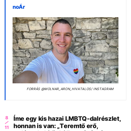
noÁr
FORRÁS
@MOLNAR_ARON_HIVATALOS/ INSTAGRAM
8
Íme egy kis hazai LMBTQ-dalrészlet,
honnan is van: „Teremtő erő,
11