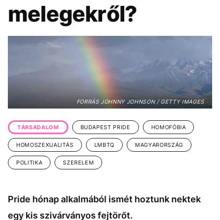
KÖZÉLET
UTAZÁS
melegekről?
ÉLETMÓD
DESIGN
BESZÉLGETÉSEK
ARCOK
VIDEÓ
TÖRTÉNETEK
GASZTRO
FORRÁS JOHNNY JOHNSON / GETTY IMAGES
TÁRSADALOM
BUDAPEST PRIDE
HOMOFÓBIA
HOMOSZEXUALITÁS
LMBTQ
MAGYARORSZÁG
POLITIKA
SZERELEM
Pride hónap alkalmából ismét hoztunk nektek
egy kis szivárványos fejtörőt.