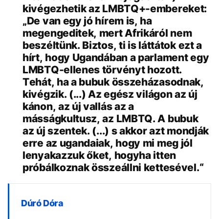
kivégezhetik az LMBTQ+-embereket:
„De van egy jó hírem is, ha
megengeditek, mert Afrikáról nem
beszéltünk. Biztos, ti is láttátok ezt a
hírt, hogy Ugandában a parlament egy
LMBTQ-ellenes törvényt hozott.
Tehát, ha a bubuk összeházasodnak,
kivégzik. (...) Az egész világon az új
kánon, az új vallás az a
másságkultusz, az LMBTQ. A bubuk
az új szentek. (...) s akkor azt mondják
erre az ugandaiak, hogy mi meg jól
lenyakazzuk őket, hogyha itten
próbálkoznak összeállni kettesével.“
Dúró Dóra