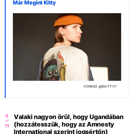
Már Megint Kitty
FORRÁS
@BKITTYY
5
Valaki nagyon örül, hogy Ugandában
(hozzátesszük, hogy az Amnesty
11
International szerint jogsértőn)