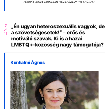
FORRÁS
@KOLLARKLEMENCZLASZLO/ INSTAGRAM
7
„Én ugyan heteroszexuális vagyok, de
a szövetségesetek!“ – erős és
11
motiváló szavak. Ki is a hazai
LMBTQ+-közösség nagy támogatója?
Kunhalmi Ágnes