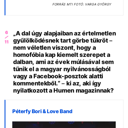
FORRÁS
MTI FOTÓ: VARGA GYÖRGY
6
„A dal úgy alapjaiban az értelmetlen
gyűlölködésnek tart görbe tükröt –
11
nem véletlen viszont, hogy a
homofóbia kap kiemelt szerepet a
dalban, ami az évek múlásával sem
tűnik el a magyar nyilvánosságból
vagy a Facebook-posztok alatti
kommentekből.“ – ki az, aki így
nyilatkozott a Humen magazinnak?
Péterfy Bori & Love Band