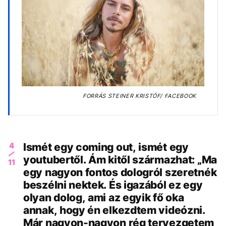
FORRÁS
STEINER KRISTÓF/ FACEBOOK
4
Ismét egy coming out, ismét egy
youtubertől. Ám kitől származhat: „Ma
11
egy nagyon fontos dologról szeretnék
beszélni nektek. És igazából ez egy
olyan dolog, ami az egyik fő oka
annak, hogy én elkezdtem videózni.
Már nagyon-nagyon rég tervezgetem