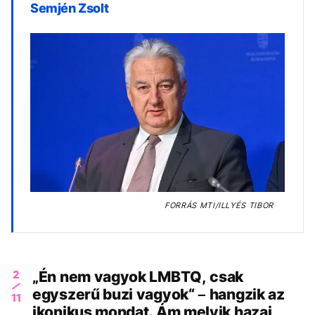
Semjén Zsolt
FORRÁS
MTI/ILLYÉS TIBOR
2
„Én nem vagyok LMBTQ, csak
egyszerű buzi vagyok“ – hangzik az
11
ikonikus mondat. Ám melyik hazai