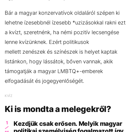
Bár a magyar konzervatívok oldaláról szépen ki
lehetne ízesebbnél ízesebb *uzizásokkal rakni ezt
a kvízt, szeretnénk, ha némi pozitív lecsengése
lenne kvízünknek. Ezért politikusok
mellett zenészek és színészek is helyet kaptak
listánkon, hogy lássátok, bőven vannak, akik
támogatják a magyar LMBTQ+-emberek
elfogadását és jogegyenlőségét.
KVÍZ
Ki is mondta a melegekről?
1
Kezdjük csak erősen. Melyik magyar
politikai személyiség fogalmazott így