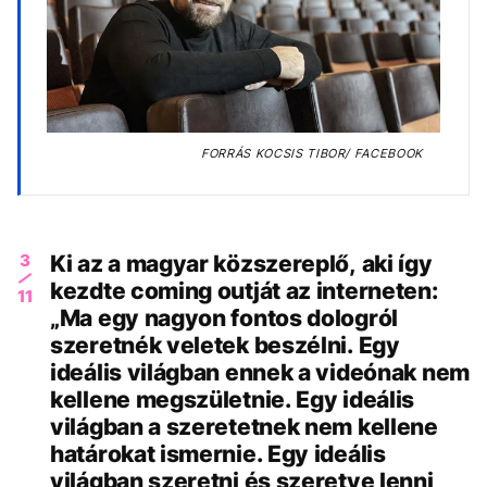
FORRÁS
KOCSIS TIBOR/ FACEBOOK
3
Ki az a magyar közszereplő, aki így
kezdte coming outját az interneten:
11
„Ma egy nagyon fontos dologról
szeretnék veletek beszélni. Egy
ideális világban ennek a videónak nem
kellene megszületnie. Egy ideális
világban a szeretetnek nem kellene
határokat ismernie. Egy ideális
világban szeretni és szeretve lenni