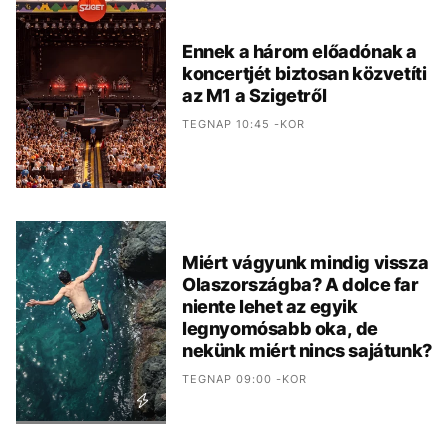
Ennek a három előadónak a
koncertjét biztosan közvetíti
az M1 a Szigetről
TEGNAP 10:45 -KOR
Miért vágyunk mindig vissza
Olaszországba? A dolce far
niente lehet az egyik
legnyomósabb oka, de
nekünk miért nincs sajátunk?
TEGNAP 09:00 -KOR