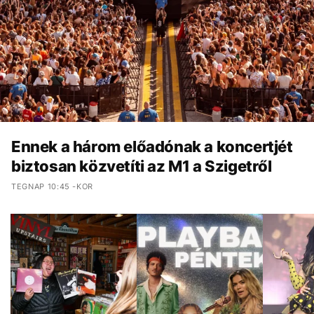
Ennek a három előadónak a koncertjét
biztosan közvetíti az M1 a Szigetről
TEGNAP 10:45 -KOR