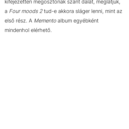
kifejezetten megosztónak szánt dalát, meglátjuk,
a
Four moods 2
tud-e akkora sláger lenni, mint az
első rész. A
Memento
album egyébként
mindenhol elérhető.