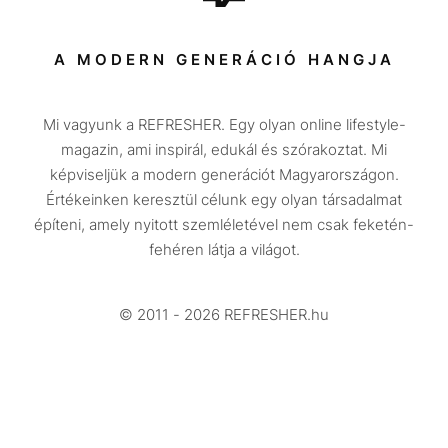
Sport
Társadalom
A MODERN GENERÁCIÓ HANGJA
Közélet
Mi vagyunk a REFRESHER. Egy olyan online lifestyle-
Utazás
magazin, ami inspirál, edukál és szórakoztat. Mi
Életmód
képviseljük a modern generációt Magyarországon.
Értékeinken keresztül célunk egy olyan társadalmat
Design
építeni, amely nyitott szemléletével nem csak feketén-
Beszélgetések
fehéren látja a világot.
Arcok
© 2011 - 2026 REFRESHER.hu
Videó
Történetek
Gasztro