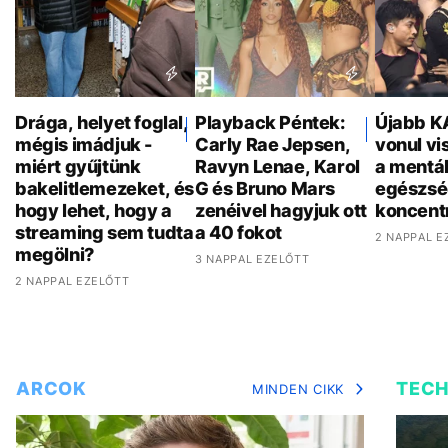
Drága, helyet foglal,
Playback Péntek:
Újabb K
mégis imádjuk -
Carly Rae Jepsen,
vonul vi
miért gyűjtünk
Ravyn Lenae, Karol
a mentál
bakelitlemezeket, és
G és Bruno Mars
egészsé
hogy lehet, hogy a
zenéivel hagyjuk ott
koncent
streaming sem tudta
a 40 fokot
2 NAPPAL E
megölni?
3 NAPPAL EZELŐTT
2 NAPPAL EZELŐTT
ARCOK
TEC
MINDEN CIKK