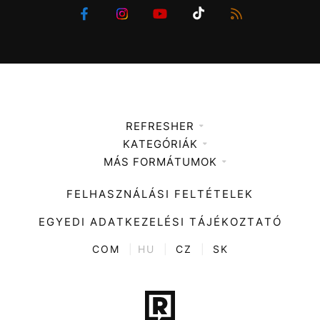
REFRESHER
KATEGÓRIÁK
Médiaajánlat
MÁS FORMÁTUMOK
Zene
Impresszum
Kiemelt tartalmak
Divat
FELHASZNÁLÁSI FELTÉTELEK
Videó
Kultúra
EGYEDI ADATKEZELÉSI TÁJÉKOZTATÓ
Kvíz
ENTR
COM
|
HU
|
CZ
|
SK
Film + sorozat
Tech-Tudomány