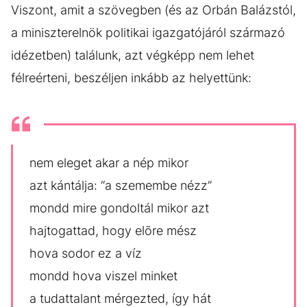
Viszont, amit a szövegben (és az Orbán Balázstól,
a miniszterelnök politikai igazgatójáról származó
idézetben) találunk, azt végképp nem lehet
félreérteni, beszéljen inkább az helyettünk:
nem eleget akar a nép mikor
azt kántálja: “a szemembe nézz”
mondd mire gondoltál mikor azt
hajtogattad, hogy elōre mész
hova sodor ez a víz
mondd hova viszel minket
a tudattalant mérgezted, így hát