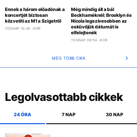
Ennek a három előadónak a
Még mindig áll a bál
koncertjét biztosan
Beckhaméknél: Brooklyn és
közvetíti az M1 a Szigetről
Nicola legszívesebben az
esküvőjük dátumát is
TEGNAP 10:45 -KOR
elfelejtenék
TEGNAP 09:54 -KOR
MÉG TÖBB CIKK
Legolvasottabb cikkek
24 ÓRA
7 NAP
30 NAP