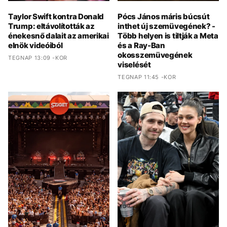
Taylor Swift kontra Donald
Pócs János máris búcsút
Trump: eltávolították az
inthet új szemüvegének? -
énekesnő dalait az amerikai
Több helyen is tiltják a Meta
elnök videóiból
és a Ray-Ban
okosszemüvegének
TEGNAP 13:09 -KOR
viselését
TEGNAP 11:45 -KOR