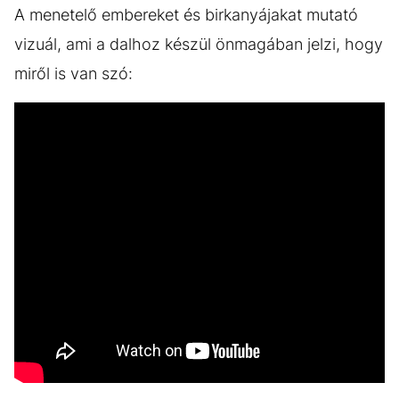
A menetelő embereket és birkanyájakat mutató
vizuál, ami a dalhoz készül önmagában jelzi, hogy
miről is van szó: