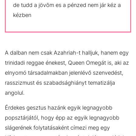
de tudd a jövōm es a pénzed nem jár kéz a
kézben
A dalban nem csak Azahriah-t halljuk, hanem egy
trinidadi reggae énekest, Queen Omegát is, aki az
elnyomó társadalmakban jelenlévő szenvedést,
rasszizmust és szabadsághiányt tematizálja
angolul.
Érdekes gesztus hazánk egyik legnagyobb
popsztárjától, hogy épp az egyik legnagyobb
slágerének folytatásaként címezi meg egy