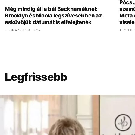
Pócs J
Még mindig áll a bál Beckhaméknél:
szemü
Brooklyn és Nicola legszívesebben az
Meta 
esküvőjük dátumát is elfelejtenék
viselé
TEGNAP 09:54 -KOR
TEGNAP 
Legfrissebb