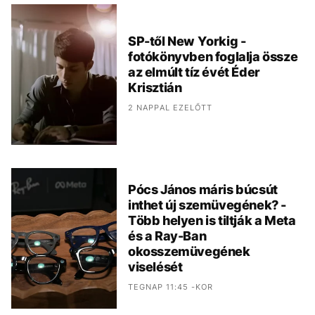
SP-től New Yorkig -
fotókönyvben foglalja össze
az elmúlt tíz évét Éder
Krisztián
2 NAPPAL EZELŐTT
Pócs János máris búcsút
inthet új szemüvegének? -
Több helyen is tiltják a Meta
és a Ray-Ban
okosszemüvegének
viselését
TEGNAP 11:45 -KOR