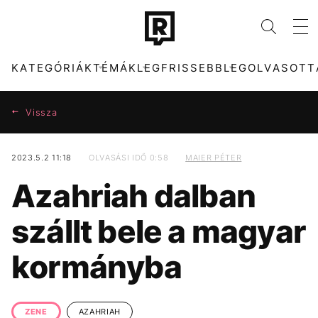
KATEGÓRIÁK
TÉMÁK
LEGFRISSEBB
LEGOLVASOTT
Vissza
2023.5.2 11:18
OLVASÁSI IDŐ 0:58
MAIER PÉTER
KATEGÓRIÁK
TÉMÁK
Azahriah dalban
ZENE
DUNA
DIVAT
TIKTOK
szállt bele a magyar
KULTÚRA
MTVA
ENTR
ENERGIAVÁLSÁG
kormányba
FILM + SOROZAT
MADONNA
TECH-TUDOMÁNY
OLASZORSZÁG
SPORT
KVÍZ
TÁRSADALOM
SZIGET FESZTIVÁL
ZENE
AZAHRIAH