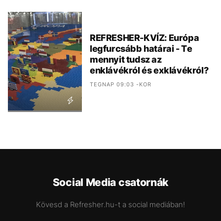
REFRESHER-KVÍZ: Európa
legfurcsább határai - Te
mennyit tudsz az
enklávékról és exklávékról?
TEGNAP 09:03 -KOR
Social Media csatornák
Kövesd a Refresher.hu-t a social mediában!