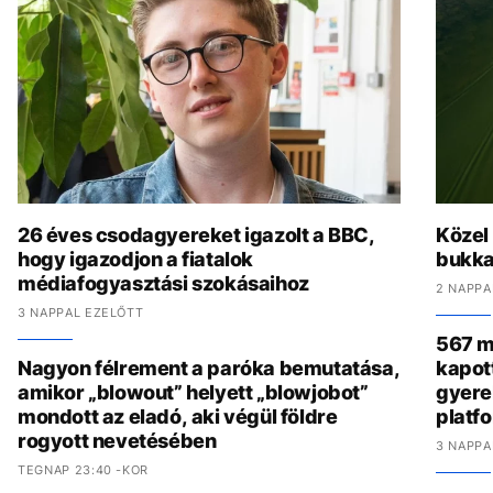
26 éves csodagyereket igazolt a BBC,
Közel
hogy igazodjon a fiatalok
bukka
médiafogyasztási szokásaihoz
2 NAPPA
3 NAPPAL EZELŐTT
567 mi
Nagyon félrement a paróka bemutatása,
kapot
amikor „blowout” helyett „blowjobot”
gyere
mondott az eladó, aki végül földre
platf
rogyott nevetésében
3 NAPPA
TEGNAP 23:40 -KOR