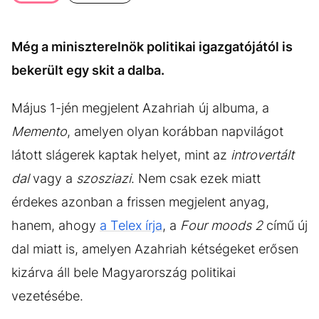
KÖZÉLET
UTAZÁS
ÉLETMÓD
DESIGN
Még a miniszterelnök politikai igazgatójától is
BESZÉLGETÉSEK
ARCOK
bekerült egy skit a dalba.
VIDEÓ
TÖRTÉNETEK
Május 1-jén megjelent Azahriah új albuma, a
GASZTRO
Memento
, amelyen olyan korábban napvilágot
látott slágerek kaptak helyet, mint az
introvertált
dal
vagy a
szosziazi
. Nem csak ezek miatt
érdekes azonban a frissen megjelent anyag,
hanem, ahogy
a Telex írja
, a
Four moods 2
című új
dal miatt is, amelyen Azahriah kétségeket erősen
kizárva áll bele Magyarország politikai
vezetésébe.