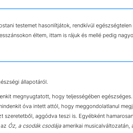
ostani testemet hasonlítjátok, rendkívül egészségtelen 
resszánsokon éltem, ittam is rájuk és mellé pedig nagy
észségi állapotáról.
nkit megnyugtatott, hogy teljességében egészséges.
mindenkit óva intett attól, hogy meggondolatlanul me
t szeretetből, aggódva teszi is. Egyébként hamarosan 
 az
Óz, a csodák csodája
amerikai musicalváltozatán,