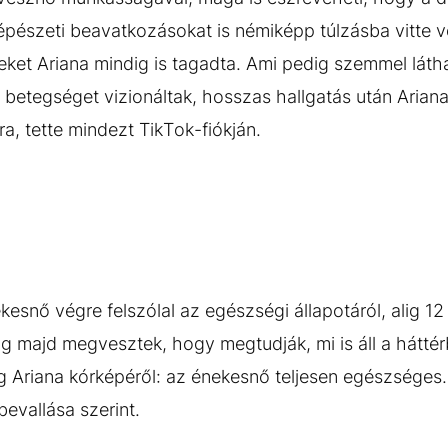
pészeti beavatkozásokat is némiképp túlzásba vitte vo
et Ariana mindig is tagadta. Ami pedig szemmel láthat
betegséget vizionáltak, hosszas hallgatás után Ariana 
, tette mindezt TikTok-fiókján.
esnő végre felszólal az egészségi állapotáról, alig 12 
ddig majd megvesztek, hogy megtudják, mi is áll a hátté
g Ariana kórképéről: az énekesnő teljesen egészséges.
evallása szerint.