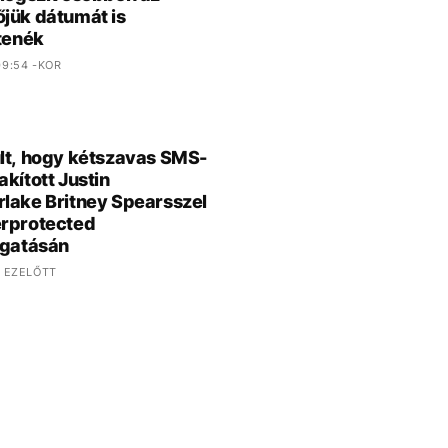
jük dátumát is
jtenék
9:54 -KOR
lt, hogy kétszavas SMS-
akított Justin
lake Britney Spearsszel
rprotected
rgatásán
 EZELŐTT