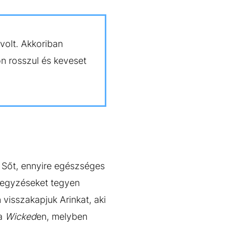
volt. Akkoriban
on rosszul és keveset
 Sőt, ennyire egészséges
gjegyzéseket tegyen
visszakapjuk Arinkat, aki
 a
Wicked
en, melyben