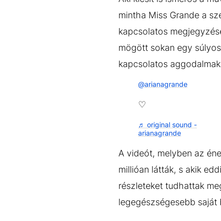
mintha Miss Grande a szé
kapcsolatos megjegyzések
mögött sokan egy súlyos 
kapcsolatos aggodalmakra
@arianagrande
♡
♬ original sound -
arianagrande
A videót, melyben az ének
millióan látták, s akik e
részleteket tudhattak me
legegészségesebb saját b