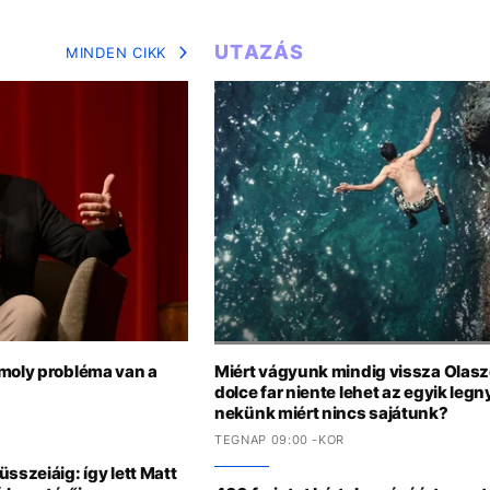
UTAZÁS
MINDEN CIKK
omoly probléma van a
Miért vágyunk mindig vissza Olas
dolce far niente lehet az egyik le
nekünk miért nincs sajátunk?
TEGNAP 09:00 -KOR
sszeiáig: így lett Matt