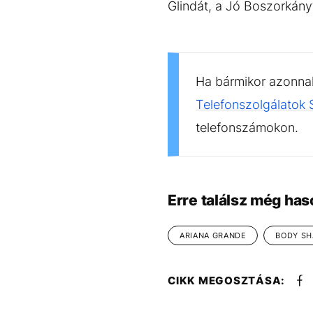
Glindát, a Jó Boszorkányt
Ha bármikor azonnali
Telefonszolgálatok
telefonszámokon.
Erre találsz még has
ARIANA GRANDE
BODY S
CIKK MEGOSZTÁSA: