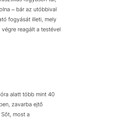
lna – bár az utóbbival
ó fogyását illeti, mely
végre reagált a testével
óra alatt több mint 40
rben, zavarba ejtő
 Sőt, most a