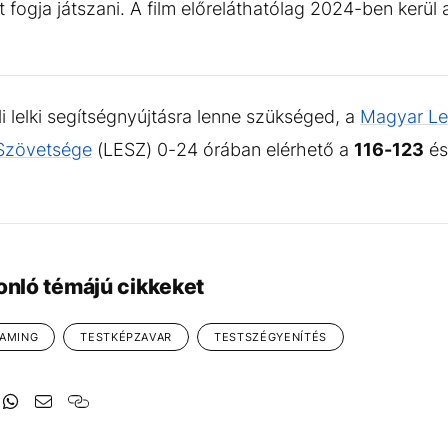
 fogja játszani. A film előreláthatólag 2024-ben kerül
 lelki segítségnyújtásra lenne szükséged, a
Magyar Lel
 Szövetsége
(LESZ) 0-24 órában elérhető a
116-123
és
onló témájú cikkeket
HAMING
TESTKÉPZAVAR
TESTSZÉGYENÍTÉS