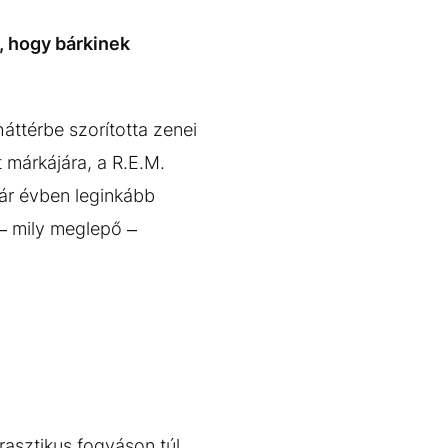
, hogy bárkinek
ttérbe szorította zenei
 márkájára, a R.E.M.
pár évben leginkább
 – mily meglepő –
asztikus fogyáson túl,