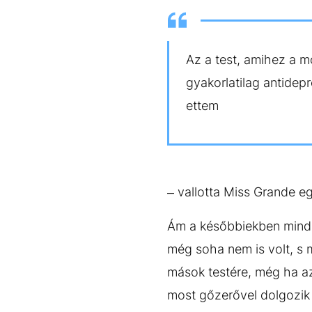
Az a test, amihez a m
gyakorlatilag antidep
ettem
– vallotta Miss Grande eg
Ám a későbbiekben minde
még soha nem is volt, s 
mások testére, még ha az
most gőzerővel dolgozik