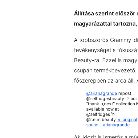
EGYÉB FORMÁTUMOK
REFRESHER
Kiemelt tartalmak
Videó
Kvíz
Médiaajánlat
Impresszum
Állítása szerint előszö
magyarázattal tartozna,
A többszörös Grammy-díja
tevékenységét s fókuszát
Beauty-ra. Ezzel is magy
csupán termékbevezető
főszerepben az arca áll.
@arianagrande
repost
@selfridgesbeauty ♡ our
“thank u,next” collection i
available now at
@selfridges 💘
@r.e.m.beauty
♬ original
sound - arianagrande
Aki kicsit is ismerős a 