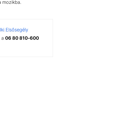
 a mozikba.
ki Elsősegély
 a
06 80 810-600