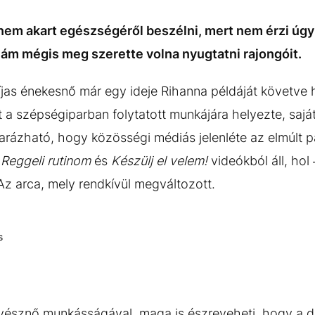
r nem akart egészségéről beszélni, mert nem érzi úgy
 ám mégis meg szerette volna nyugtatni rajongóit.
s énekesnő már egy ideje Rihanna példáját követve há
 a szépségiparban folytatott munkájára helyezte, saját
arázható, hogy közösségi médiás jelenléte az elmúlt 
,
Reggeli rutinom
és
Készülj el velem!
videókból áll, hol
 Az arca, mely rendkívül megváltozott.
s
művésznő munkásságával, maga is észreveheti, hogy a dr