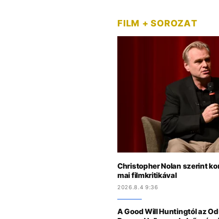
FILM + SOROZAT
Christopher Nolan szerint k
mai filmkritikával
2026.8.4 9:36
A Good Will Huntingtól az Odü