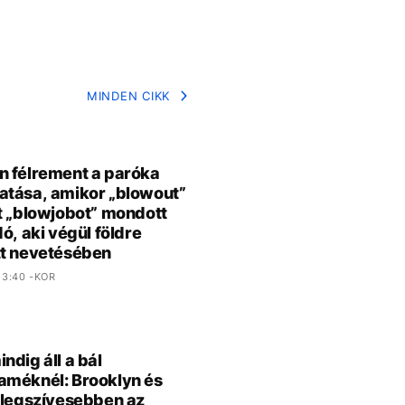
MINDEN CIKK
 félrement a paróka
tása, amikor „blowout”
t „blowjobot” mondott
dó, aki végül földre
t nevetésében
3:40 -KOR
ndig áll a bál
méknél: Brooklyn és
 legszívesebben az