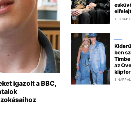
esküvő
elfele
TEGNAP 0
Kiderü
ben sz
Timber
az Ove
klipfo
3 NAPPAL
ket igazolt a BBC,
atalok
szokásaihoz