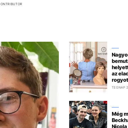
CONTRIBUTOR
Nagyon
bemuta
helyet
az ela
rogyot
TEGNAP 2
Még mi
Beckha
Nicola