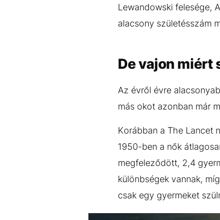
Lewandowski felesége, An
alacsony születésszám mi
De vajon miért
Az évről évre alacsonya
más okot azonban már me
Korábban a The Lancet ne
1950-ben a nők átlagosan
megfeleződött, 2,4 gyerm
különbségek vannak, míg 
csak egy gyermeket szül