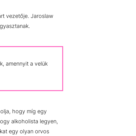
rt vezetője. Jaroslaw
fogyasztanak.
ak, amennyit a velük
dolja, hogy míg egy
hogy alkoholista legyen,
ókat egy olyan orvos