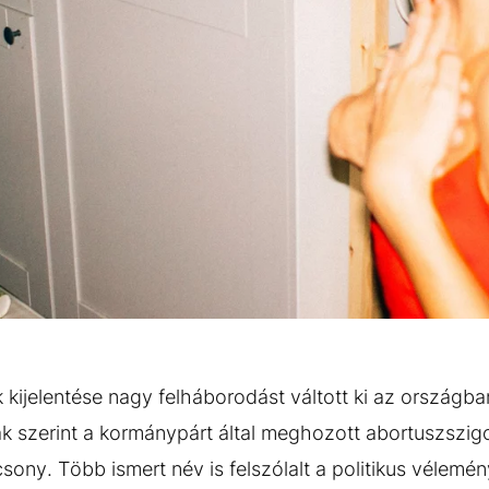
k kijelentése nagy felháborodást váltott ki az országb
 szerint a kormánypárt által meghozott abortuszszigor
sony. Több ismert név is felszólalt a politikus vélemén