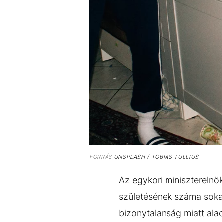
FORRÁS
UNSPLASH / TOBIAS TULLIUS
Az egykori miniszterelnö
születésének száma sokak
bizonytalanság miatt alac