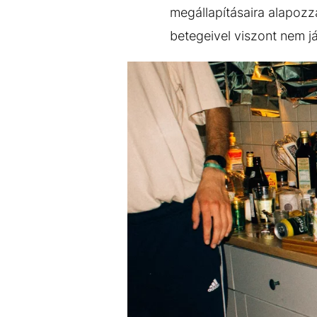
megállapításaira alapozza
betegeivel viszont nem jár