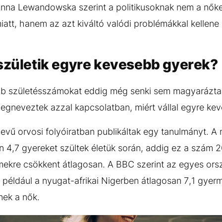
na Lewandowska szerint a politikusoknak nem a nőket
att, hanem az azt kiváltó valódi problémákkal kellene
 születik egyre kevesebb gyerek?
bb születésszámokat eddig még senki sem magyarázta 
gneveztek azzal kapcsolatban, miért vállal egyre kev
vű orvosi folyóiratban publikáltak egy tanulmányt. A 
 4,7 gyereket szültek életük során, addig ez a szám 
ekre csökkent átlagosan. A BBC szerint az egyes orszá
például a nyugat-afrikai Nigerben átlagosan 7,1 gyer
nek a nők.