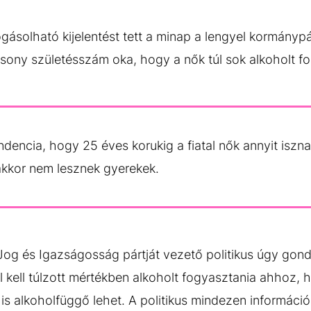
gásolható kijelentést tett a minap a lengyel kormánypá
csony születésszám oka, hogy a nők túl sok alkoholt 
ndencia, hogy 25 éves korukig a fiatal nők annyit iszn
 akkor nem lesznek gyerekek.
a Jog és Igazságosság pártját vezető politikus úgy gon
l kell túlzott mértékben alkoholt fogyasztania ahhoz, 
 is alkoholfüggő lehet. A politikus mindezen informáci