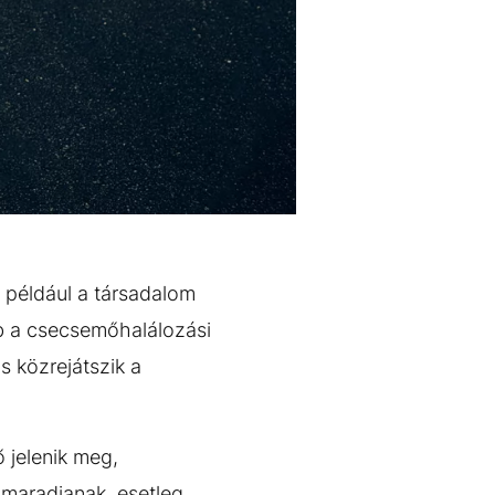
 például a társadalom
b a csecsemőhalálozási
s közrejátszik a
 jelenik meg,
maradjanak, esetleg