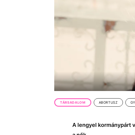
EGYÉB FORMÁTUMOK
REFRESHER
Kiemelt tartalmak
Videó
Kvíz
Médiaajánlat
Impresszum
TÁRSADALOM
ABORTUSZ
GY
A lengyel kormánypárt v
a nők.