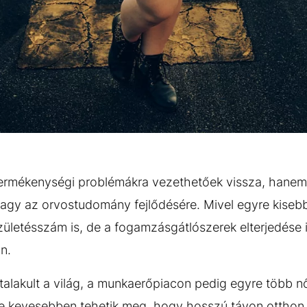
 termékenységi problémákra vezethetőek vissza, hanem
vagy az orvostudomány fejlődésére. Mivel egyre kiseb
zületésszám is, de a fogamzásgátlószerek elterjedése i
an.
talakult a világ, a munkaerőpiacon pedig egyre több nő
 kevesebben tehetik meg, hogy hosszú távon otthon 