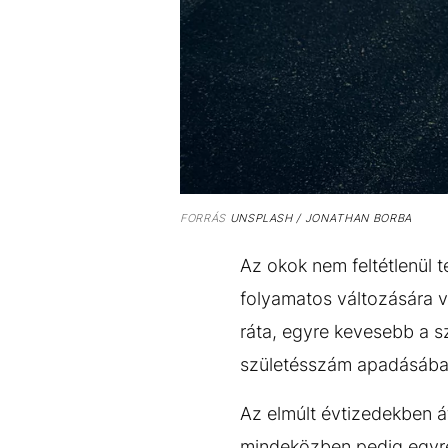
FORRÁS
UNSPLASH / JONATHAN BORBA
Az okok nem feltétlenül
folyamatos változására 
ráta, egyre kevesebb a s
születésszám apadásáb
Az elmúlt évtizedekben á
mindeközben pedig egyre