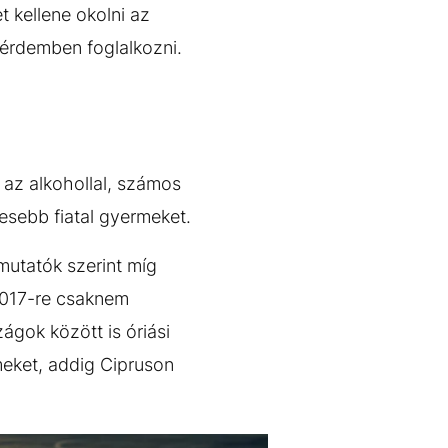
 kellene okolni az
 érdemben foglalkozni.
az alkohollal, számos
esebb fiatal gyermeket.
mutatók szerint míg
2017-re csaknem
gok között is óriási
meket, addig Cipruson