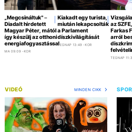
„Megcsináltuk" –
Kiakadt egy turista,
Vizsgála
Diadalt hirdetett
miután lekapcsolták
az SZFE
Magyar Péter, mától
a Parlament
Farkas 
így készülj az otthoni
díszkivilágítását
arról bes
energiafogyasztással
diszkrim
TEGNAP 13:49 -KOR
felvételi
MA 09:09 -KOR
TEGNAP 11:
VIDEÓ
SPO
MINDEN CIKK