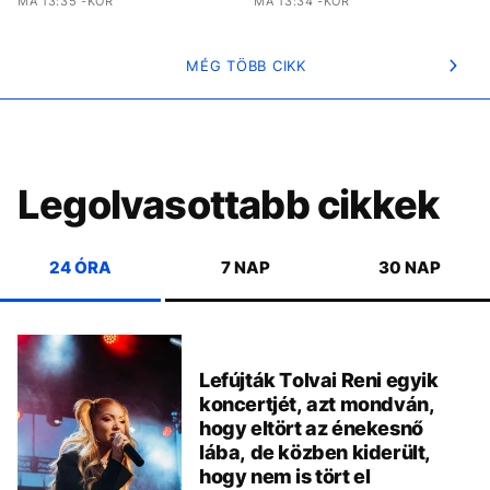
MA 13:35 -KOR
MA 13:34 -KOR
MÉG TÖBB CIKK
Legolvasottabb cikkek
24 ÓRA
7 NAP
30 NAP
Lefújták Tolvai Reni egyik
koncertjét, azt mondván,
hogy eltört az énekesnő
lába, de közben kiderült,
hogy nem is tört el