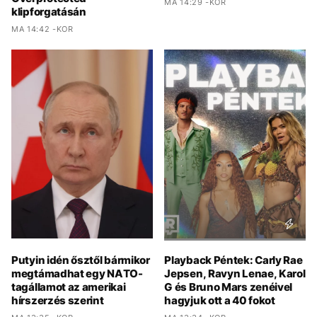
MA 14:29 -KOR
klipforgatásán
MA 14:42 -KOR
Putyin idén ősztől bármikor
Playback Péntek: Carly Rae
megtámadhat egy NATO-
Jepsen, Ravyn Lenae, Karol
tagállamot az amerikai
G és Bruno Mars zenéivel
hírszerzés szerint
hagyjuk ott a 40 fokot