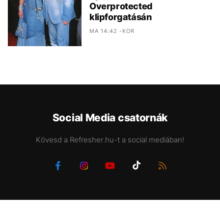
Overprotected
klipforgatásán
MA 14:42 -KOR
Social Media csatornák
Kövesd a Refresher.hu-t a social mediában!