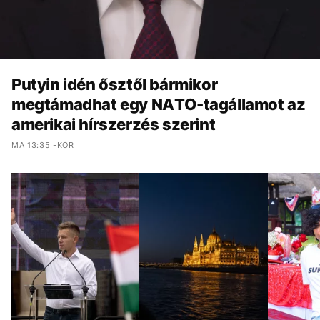
Putyin idén ősztől bármikor
megtámadhat egy NATO-tagállamot az
amerikai hírszerzés szerint
MA 13:35 -KOR