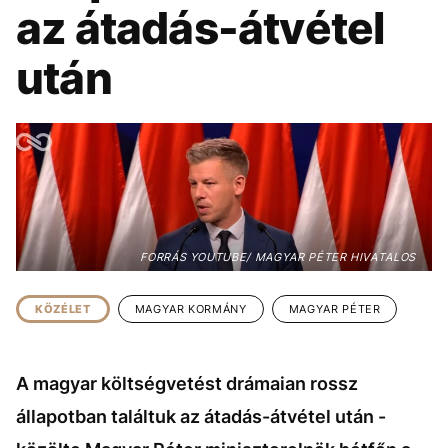
KÖZÉLET
UTAZÁS
az átadás-átvétel
ÉLETMÓD
DESIGN
után
BESZÉLGETÉSEK
ARCOK
VIDEÓ
TÖRTÉNETEK
GASZTRO
FORRÁS YOUTUBE/ MAGYAR PÉTER HIVATALOS
KÖZÉLET
MAGYAR KORMÁNY
MAGYAR PÉTER
A magyar költségvetést drámaian rossz
állapotban találtuk az átadás-átvétel után -