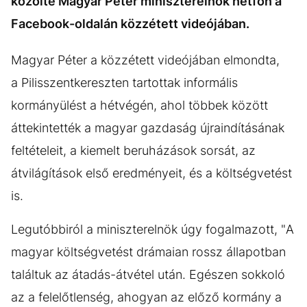
közölte Magyar Péter miniszterelnök hétfőn a
Facebook-oldalán közzétett videójában.
Magyar Péter a közzétett videójában elmondta,
a Pilisszentkereszten tartottak informális
kormányülést a hétvégén, ahol többek között
áttekintették a magyar gazdaság újraindításának
feltételeit, a kiemelt beruházások sorsát, az
átvilágítások első eredményeit, és a költségvetést
is.
Legutóbbiról a miniszterelnök úgy fogalmazott, "A
magyar költségvetést drámaian rossz állapotban
találtuk az átadás-átvétel után. Egészen sokkoló
az a felelőtlenség, ahogyan az előző kormány a