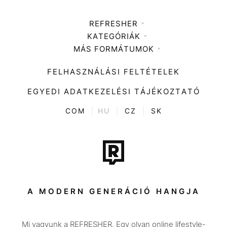
REFRESHER
KATEGÓRIÁK
Médiaajánlat
MÁS FORMÁTUMOK
Zene
Impresszum
Kiemelt tartalmak
Divat
FELHASZNÁLÁSI FELTÉTELEK
Videó
Kultúra
EGYEDI ADATKEZELÉSI TÁJÉKOZTATÓ
Kvíz
ENTR
COM
|
HU
|
CZ
|
SK
Film + sorozat
Tech-Tudomány
Sport
Társadalom
A MODERN GENERÁCIÓ HANGJA
Közélet
Mi vagyunk a REFRESHER. Egy olyan online lifestyle-
Utazás