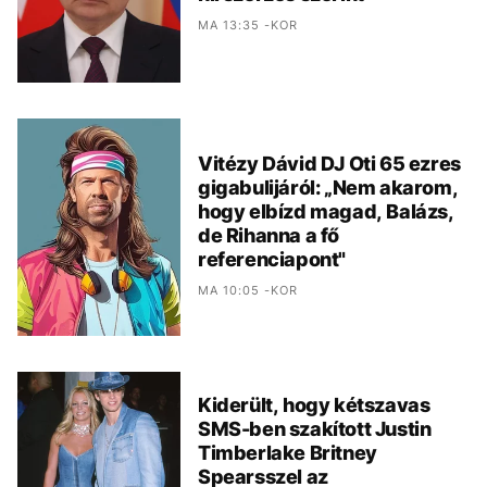
MA 13:35 -KOR
Vitézy Dávid DJ Oti 65 ezres
gigabulijáról: „Nem akarom,
hogy elbízd magad, Balázs,
de Rihanna a fő
referenciapont"
MA 10:05 -KOR
Kiderült, hogy kétszavas
SMS-ben szakított Justin
Timberlake Britney
Spearsszel az