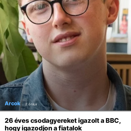
Arcok
2 órája
26 éves csodagyereket igazolt a BBC,
hogy igazodjon a fiatalok