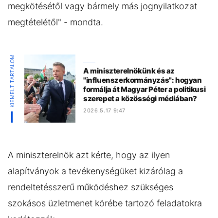
megkötésétől vagy bármely más jognyilatkozat
megtételétől" - mondta.
KIEMELT TARTALOM
A miniszterelnökünk és az
"influenszerkormányzás": hogyan
formálja át Magyar Péter a politikusi
szerepet a közösségi médiában?
2026.5.17 9:47
A miniszterelnök azt kérte, hogy az ilyen
alapítványok a tevékenységüket kizárólag a
rendeltetésszerű működéshez szükséges
szokásos üzletmenet körébe tartozó feladatokra