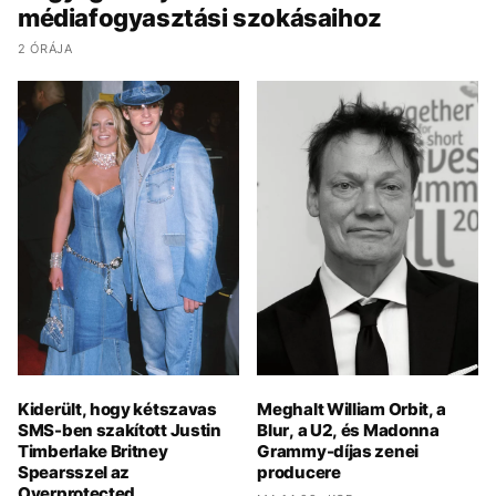
médiafogyasztási szokásaihoz
2 ÓRÁJA
Kiderült, hogy kétszavas
Meghalt William Orbit, a
SMS-ben szakított Justin
Blur, a U2, és Madonna
Timberlake Britney
Grammy-díjas zenei
Spearsszel az
producere
Overprotected