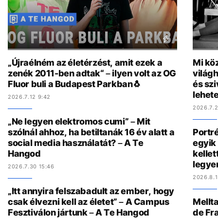
„Újraélném az életérzést, amit ezek a
Mi köz
zenék 2011-ben adtak“ – ilyen volt az OG
világh
Fluor buli a Budapest Parkban🐧
és szi
lehete
2026.7.12 9:42
2026.7.2
„Ne legyen elektromos cumi” – Mit
szólnál ahhoz, ha betiltanák 16 év alatt a
Portré
social media használatát? – A Te
egyik 
Hangod
kelle
legye
2026.7.30 15:46
2026.8.1
„Itt annyira felszabadult az ember, hogy
csak élvezni kell az életet” – A Campus
Mellta
Fesztiválon jártunk – A Te Hangod
de Fr