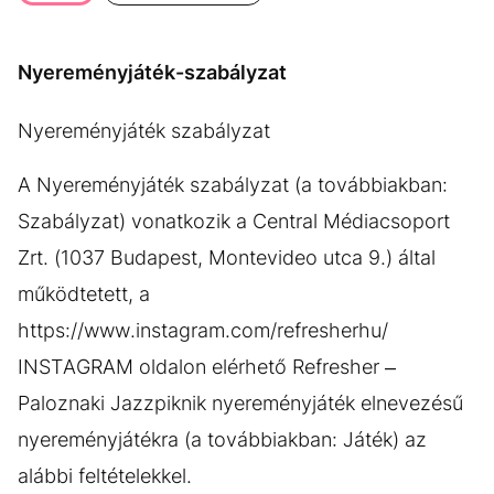
KÖZÉLET
UTAZÁS
ÉLETMÓD
DESIGN
Nyereményjáték-szabályzat
BESZÉLGETÉSEK
ARCOK
Nyereményjáték szabályzat
VIDEÓ
TÖRTÉNETEK
A Nyereményjáték szabályzat (a továbbiakban:
GASZTRO
Szabályzat) vonatkozik a Central Médiacsoport
Zrt. (1037 Budapest, Montevideo utca 9.) által
működtetett, a
https://www.instagram.com/refresherhu/
INSTAGRAM oldalon elérhető Refresher –
Paloznaki Jazzpiknik nyereményjáték elnevezésű
nyereményjátékra (a továbbiakban: Játék) az
alábbi feltételekkel.