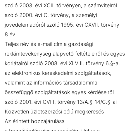
szóló 2003. évi XCII. törvényen, a számvitelről
szóló 2000. évi C. törvény, a személyi
jövedelemadóról szóló 1995. évi CXVII. törvény
8 év
Teljes név és e-mail cím a gazdasági
reklámtevékenység alapvető feltételeiről és egyes
korlátairól szóló 2008. évi XLVIII. törvény 6.§-a,
az elektronikus kereskedelmi szolgáltatások,
valamint az információs társadalommal
összefüggő szolgáltatások egyes kérdéseiről
szóló 2001. évi CVIII. törvény 13/A.§-14/C.§-ai
Közvetlen üzletszerzési célú megkeresés
Az érintett hozzájárulása
a hozzájárulás visszavonásáig, illetve a