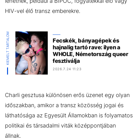
lehetnek, például a BIPOC, fogyatékkal élő vagy
HIV-vel élő transz emberekre.
KIEMELT TARTALOM
Fecskék, bányagépek és
hajnalig tartó rave: ilyen a
WHOLE, Németország queer
fesztiválja
2026.7.24 11:23
Charli gesztusa különösen erős üzenet egy olyan
időszakban, amikor a transz közösség jogai és
láthatósága az Egyesült Államokban is folyamatos
politikai és társadalmi viták középpontjában
állnak.