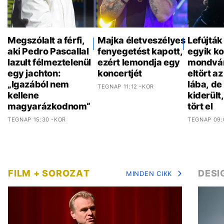
Megszólalt a férfi,
Majka életveszélyes
Lefújták
aki Pedro Pascallal
fenyegetést kapott,
egyik ko
lazult félmeztelenül
ezért lemondja egy
mondván
egy jachton:
koncertjét
eltört a
„Igazából nem
lába, de
TEGNAP 11:12 -KOR
kellene
kiderült
magyarázkodnom“
tört el
TEGNAP 15:30 -KOR
TEGNAP 09:
FILM + SOROZAT
DESI
MINDEN CIKK