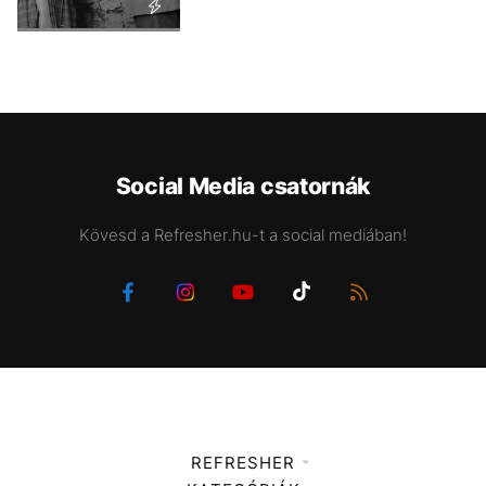
Social Media csatornák
Kövesd a Refresher.hu-t a social mediában!
REFRESHER