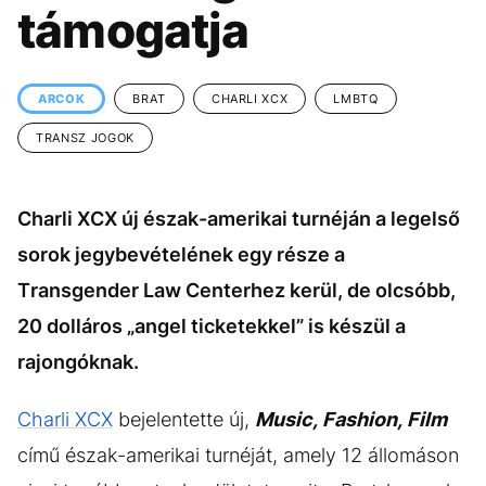
KÖZÉLET
UTAZÁS
támogatja
ÉLETMÓD
DESIGN
BESZÉLGETÉSEK
ARCOK
ARCOK
BRAT
CHARLI XCX
LMBTQ
VIDEÓ
TÖRTÉNETEK
TRANSZ JOGOK
GASZTRO
Charli XCX új észak-amerikai turnéján a legelső
sorok jegybevételének egy része a
Transgender Law Centerhez kerül, de olcsóbb,
20 dolláros „angel ticketekkel” is készül a
rajongóknak.
Charli XCX
bejelentette új,
Music, Fashion, Film
című észak-amerikai turnéját, amely 12 állomáson