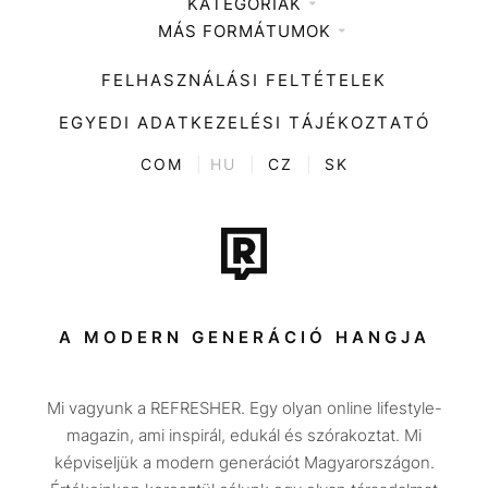
KATEGÓRIÁK
Médiaajánlat
MÁS FORMÁTUMOK
Zene
Impresszum
Kiemelt tartalmak
Divat
FELHASZNÁLÁSI FELTÉTELEK
Videó
Kultúra
EGYEDI ADATKEZELÉSI TÁJÉKOZTATÓ
Kvíz
ENTR
COM
|
HU
|
CZ
|
SK
Film + sorozat
Tech-Tudomány
Sport
Társadalom
A MODERN GENERÁCIÓ HANGJA
Közélet
Mi vagyunk a REFRESHER. Egy olyan online lifestyle-
Utazás
magazin, ami inspirál, edukál és szórakoztat. Mi
Életmód
képviseljük a modern generációt Magyarországon.