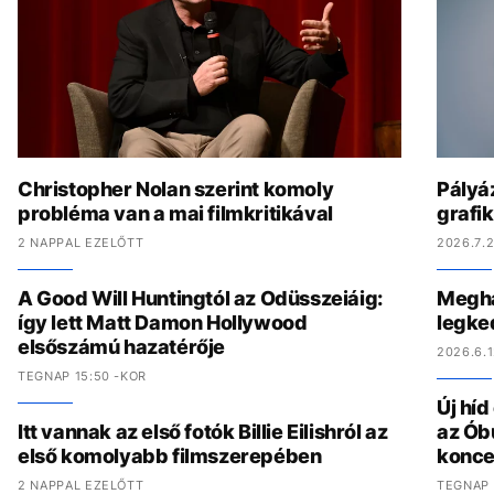
Christopher Nolan szerint komoly
Pályáz
probléma van a mai filmkritikával
grafi
2 NAPPAL EZELŐTT
2026.7.2
A Good Will Huntingtól az Odüsszeiáig:
Megha
így lett Matt Damon Hollywood
legke
elsőszámú hazatérője
2026.6.1
TEGNAP 15:50 -KOR
Új hí
Itt vannak az első fotók Billie Eilishról az
az Ób
első komolyabb filmszerepében
konce
2 NAPPAL EZELŐTT
TEGNAP 