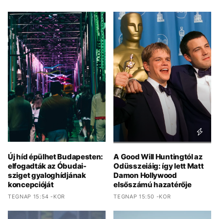
Új híd épülhet Budapesten:
A Good Will Huntingtól az
elfogadták az Óbudai-
Odüsszeiáig: így lett Matt
sziget gyaloghídjának
Damon Hollywood
koncepcióját
elsőszámú hazatérője
TEGNAP 15:54 -KOR
TEGNAP 15:50 -KOR