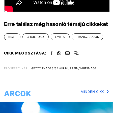
Erre találsz még hasonló témájú cikkeket
BRAT
CHARLI XCX
LMBTQ
TRANSZ JOGOK
CIKK MEGOSZTÁSA:
ELŐNÉZETI KÉP:
GETTY IMAGES/SAMIR HUSSEIN/WIREIMAGE
ARCOK
MINDEN CIKK