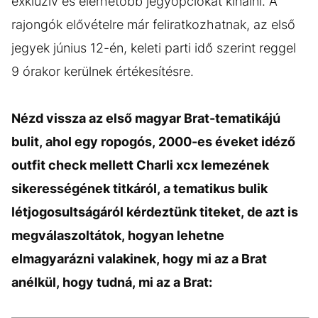
exkluzív és elérhetőbb jegyopciókat kínálni. A
rajongók elővételre már feliratkozhatnak, az első
jegyek június 12-én, keleti parti idő szerint reggel
9 órakor kerülnek értékesítésre.
Nézd vissza az első magyar Brat-tematikájú
bulit, ahol egy ropogós, 2000-es éveket idéző
outfit check mellett Charli xcx lemezének
sikerességének titkáról, a tematikus bulik
létjogosultságáról kérdeztünk titeket, de azt is
megválaszoltátok, hogyan lehetne
elmagyarázni valakinek, hogy mi az a Brat
anélkül, hogy tudná, mi az a Brat: