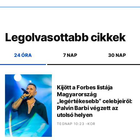
Legolvasottabb cikkek
24 ÓRA
7 NAP
30 NAP
Kijött a Forbes listája
Magyarország
„legértékesebb“ celebjeiről:
Palvin Barbi végzett az
utolsó helyen
TEGNAP 10:23 -KOR