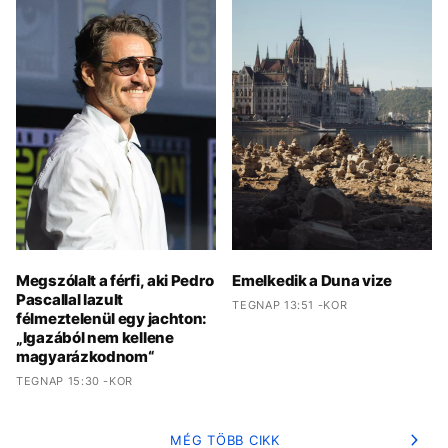
Megszólalt a férfi, aki Pedro
Emelkedik a Duna vize
Pascallal lazult
TEGNAP 13:51 -KOR
félmeztelenül egy jachton:
„Igazából nem kellene
magyarázkodnom“
TEGNAP 15:30 -KOR
MÉG TÖBB CIKK