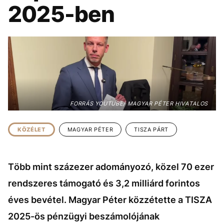
KÖZÉLET
UTAZÁS
2025-ben
ÉLETMÓD
DESIGN
BESZÉLGETÉSEK
ARCOK
VIDEÓ
TÖRTÉNETEK
GASZTRO
FORRÁS YOUTUBE/ MAGYAR PÉTER HIVATALOS
KÖZÉLET
MAGYAR PÉTER
TISZA PÁRT
Több mint százezer adományozó, közel 70 ezer
rendszeres támogató és 3,2 milliárd forintos
éves bevétel. Magyar Péter közzétette a TISZA
2025-ös pénzügyi beszámolójának