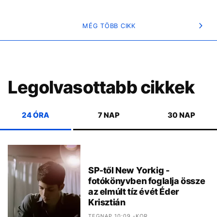
MÉG TÖBB CIKK
Legolvasottabb cikkek
24 ÓRA
7 NAP
30 NAP
SP-től New Yorkig -
fotókönyvben foglalja össze
az elmúlt tíz évét Éder
Krisztián
TEGNAP 10:09 -KOR