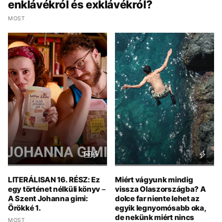
enklávékról és exklávékról?
MOST
LITERÁLISAN 16. RÉSZ: Ez
Miért vágyunk mindig
egy történet nélküli könyv –
vissza Olaszországba? A
A Szent Johanna gimi:
dolce far niente lehet az
Örökké 1.
egyik legnyomósabb oka,
de nekünk miért nincs
MOST