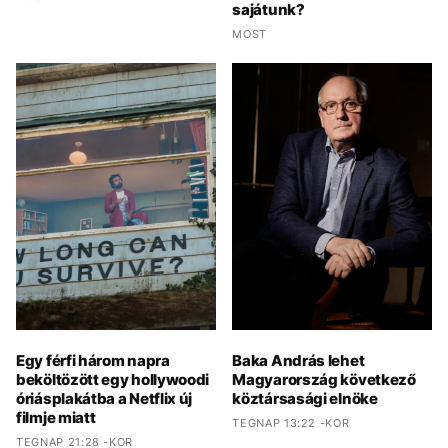
sajátunk?
MOST
Egy férfi három napra
Baka András lehet
beköltözött egy hollywoodi
Magyarország következő
óriásplakátba a Netflix új
köztársasági elnöke
filmje miatt
TEGNAP 13:22 -KOR
TEGNAP 21:28 -KOR