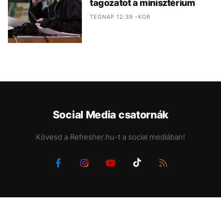
tagozatot a minisztérium
TEGNAP 12:39 -KOR
Social Media csatornák
Kövesd a Refresher.hu-t a social mediában!