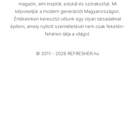
magazin, ami inspirál, edukál és szórakoztat. Mi
Életmód
képviseljük a modern generációt Magyarországon.
Értékeinken keresztül célunk egy olyan társadalmat
Design
építeni, amely nyitott szemléletével nem csak feketén-
Beszélgetések
fehéren látja a világot.
Arcok
© 2011 - 2026 REFRESHER.hu
Videó
Történetek
Gasztro