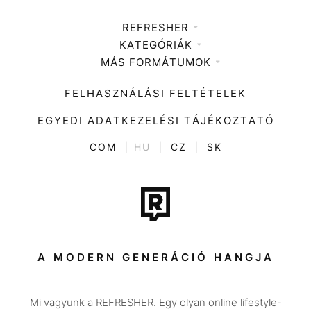
REFRESHER
KATEGÓRIÁK
Médiaajánlat
MÁS FORMÁTUMOK
Zene
Impresszum
Kiemelt tartalmak
Divat
FELHASZNÁLÁSI FELTÉTELEK
Videó
Kultúra
EGYEDI ADATKEZELÉSI TÁJÉKOZTATÓ
Kvíz
ENTR
COM
|
HU
|
CZ
|
SK
Film + sorozat
Tech-Tudomány
Sport
Társadalom
A MODERN GENERÁCIÓ HANGJA
Közélet
Mi vagyunk a REFRESHER. Egy olyan online lifestyle-
Utazás