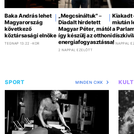
Baka András lehet
„Megcsináltuk" –
Kiakadt 
Magyarország
Diadalt hirdetett
miután 
következő
Magyar Péter, mától
a Parla
köztársasági elnöke
így készülj az otthoni
díszkivi
energiafogyasztással
TEGNAP 13:22 -KOR
3 NAPPAL E
2 NAPPAL EZELŐTT
SPORT
KUL
MINDEN CIKK