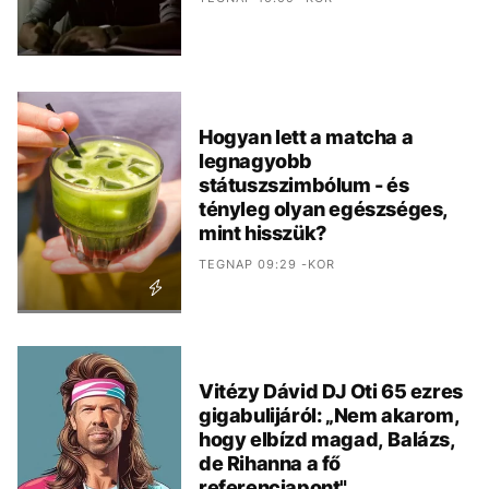
Hogyan lett a matcha a
legnagyobb
státuszszimbólum - és
tényleg olyan egészséges,
mint hisszük?
TEGNAP 09:29 -KOR
Vitézy Dávid DJ Oti 65 ezres
gigabulijáról: „Nem akarom,
hogy elbízd magad, Balázs,
de Rihanna a fő
referenciapont"