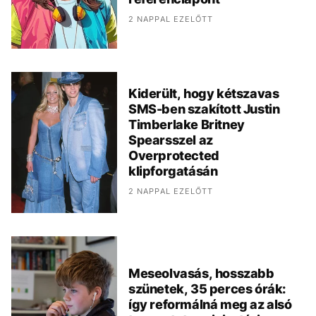
2 NAPPAL EZELŐTT
Kiderült, hogy kétszavas
SMS-ben szakított Justin
Timberlake Britney
Spearsszel az
Overprotected
klipforgatásán
2 NAPPAL EZELŐTT
Meseolvasás, hosszabb
szünetek, 35 perces órák:
így reformálná meg az alsó