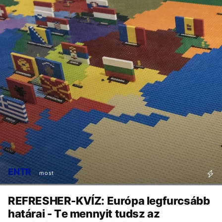
ENTR
most
REFRESHER-KVÍZ: Európa legfurcsább
határai - Te mennyit tudsz az