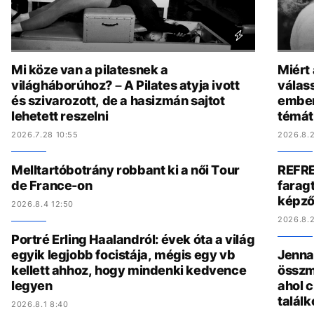
Mi köze van a pilatesnek a
Miért
világháborúhoz? – A Pilates atyja ivott
válas
és szivarozott, de a hasizmán sajtot
ember
lehetett reszelni
témát
2026.7.28 10:55
2026.8.2
Melltartóbotrány robbant ki a női Tour
REFRE
de France-on
faragt
képző
2026.8.4 12:50
2026.8.2
Portré Erling Haalandról: évek óta a világ
egyik legjobb focistája, mégis egy vb
Jenna 
kellett ahhoz, hogy mindenki kedvence
összmű
legyen
ahol c
találk
2026.8.1 8:40