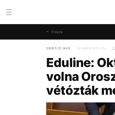
2026.8.9., VASÁRNAP
Vissza
ZENE
DIVAT
KULTÚRA
ENTR
FILM + SO
2026.5.21 14:02
OLVASÁSI IDŐ 0:35
J
KATEGÓRIÁK
TÉMÁK
LIFESTYLE
Eduline: Ok
ZENE
DUNA
DIVAT
MAJKA
KULTÚRA
MTVA
FIDESZ
ENTR
KÁVÉ
FILM + SOROZAT
KONCERT
ENERG
TE
ZENE
DIVAT
KULTÚRA
ENTR
FILM + SOROZAT
TE
TÖRTÉNETEK
GASZTRO
TÖRTÉNETEK
GASZTRO
volna Orosz
vétózták m
LIFESTYLE TÉMÁK
DUNA
MAJKA
MTVA
FIDESZ
KÁVÉ
KO