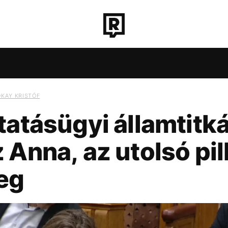
ROZAT
TECH-TUDOMÁNY
SPORT
TÁRSADALO
ÓKAY KRISTÓF
tatásügyi államtitká
IAVÁLSÁG
CH-TUDOMÁNY
SEBESTYÉN BALÁZS
SPORT
TÁRSADALOM
KÖZÉLET
UTAZÁS
ÉL
CH-TUDOMÁNY
SPORT
TÁRSADALOM
KÖZÉLET
UTAZÁS
ÉL
 Anna, az utolsó pi
eg
NCERT
ENERGIAVÁLSÁG
SEBESTYÉN BALÁZS