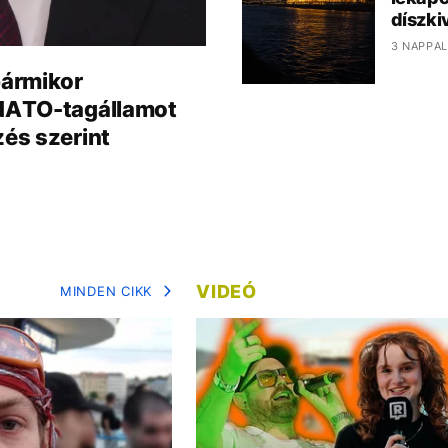
díszki
3 NAPPAL
bármikor
NATO-tagállamot
zés szerint
VIDEÓ
MINDEN CIKK