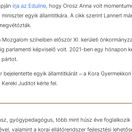
lapján
írja az Eduline
, hogy Orosz Anna volt momentumos
 miniszter egyik államtitkára. A cikk szerint Lannert má
 megvétózták.
ozgalom színeiben először XI. kerületi önkormányzat
ig parlamenti képviselő volt. 2021-ben egy hónapon k
 pártot.
 bejelentette egyik államtitkárát – a Kora Gyermekkori 
 Kereki Juditot kérte fel.
ász, gyógypedagógus, több mint húsz éve foglalkozik 
vel, valamint a korai ellátórendszer fejlesztési lehetős