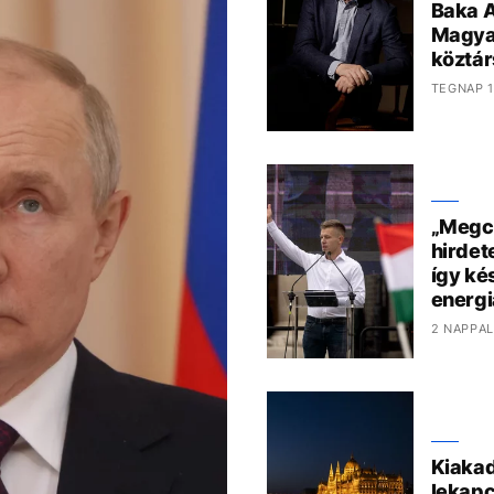
Baka A
Magya
köztár
TEGNAP 1
„Megcs
hirdet
így kés
energi
2 NAPPAL
Kiakad
lekapc