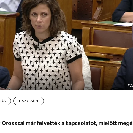
FO
TÁS
TISZA PÁRT
t Orosszal már felvették a kapcsolatot, mielőtt megé