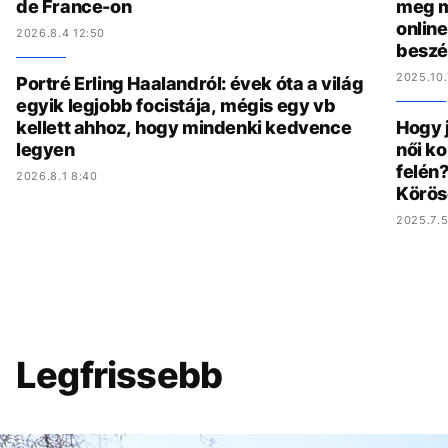
de France-on
meg m
online
2026.8.4 12:50
beszé
2025.10.
Portré Erling Haalandról: évek óta a világ
egyik legjobb focistája, mégis egy vb
kellett ahhoz, hogy mindenki kedvence
Hogy 
legyen
női ko
felén?
2026.8.1 8:40
Körös
2025.7.5
Legfrissebb