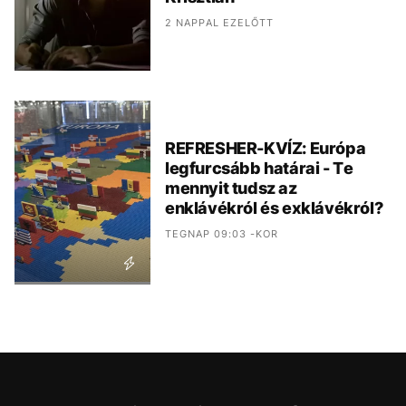
2 NAPPAL EZELŐTT
REFRESHER-KVÍZ: Európa
legfurcsább határai - Te
mennyit tudsz az
enklávékról és exklávékról?
TEGNAP 09:03 -KOR