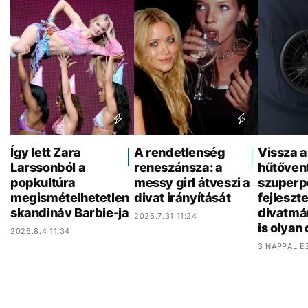
Így lett Zara
A rendetlenség
Vissza a
Larssonból a
reneszánsza: a
hűtővent
popkultúra
messy girl átveszi a
szuperp
megismételhetetlen
divat irányítását
fejleszt
skandináv Barbie-ja
divatmá
2026.7.31 11:24
is olyan
2026.8.4 11:34
3 NAPPAL E