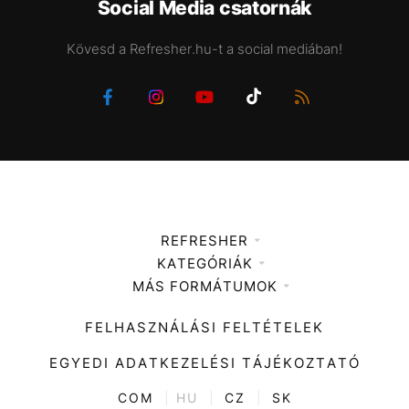
Social Media csatornák
Kövesd a Refresher.hu-t a social mediában!
REFRESHER
KATEGÓRIÁK
Médiaajánlat
MÁS FORMÁTUMOK
Zene
Impresszum
Kiemelt tartalmak
Divat
FELHASZNÁLÁSI FELTÉTELEK
Videó
Kultúra
EGYEDI ADATKEZELÉSI TÁJÉKOZTATÓ
Kvíz
ENTR
COM
|
HU
|
CZ
|
SK