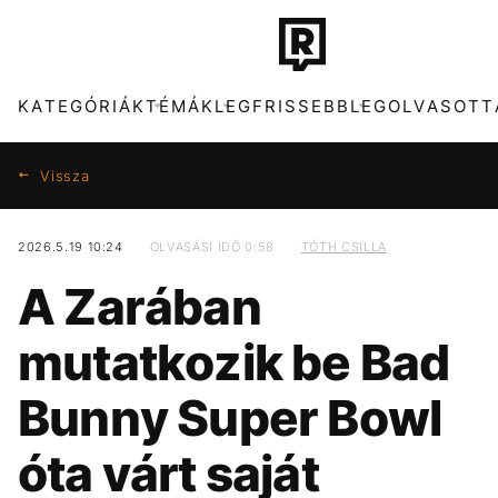
KATEGÓRIÁK
TÉMÁK
LEGFRISSEBB
LEGOLVASOTT
Vissza
2026.5.19 10:24
OLVASÁSI IDŐ 0:58
TÓTH CSILLA
KATEGÓRIÁK
TÉMÁK
A Zarában
ZENE
TIKTOK
DIVAT
SZIGET FESZTIVÁL
mutatkozik be Bad
KULTÚRA
DUNA
ENTR
ENERGIAVÁLSÁG
Bunny Super Bowl
FILM + SOROZAT
MADONNA
TECH-TUDOMÁNY
OLASZORSZÁG
óta várt saját
SPORT
KVÍZ
TÁRSADALOM
META