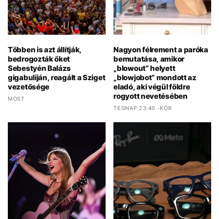
Többen is azt állítják,
Nagyon félrement a paróka
bedrogozták őket
bemutatása, amikor
Sebestyén Balázs
„blowout” helyett
gigabuliján, reagált a Sziget
„blowjobot” mondott az
vezetősége
eladó, aki végül földre
rogyott nevetésében
MOST
TEGNAP 23:40 -KOR