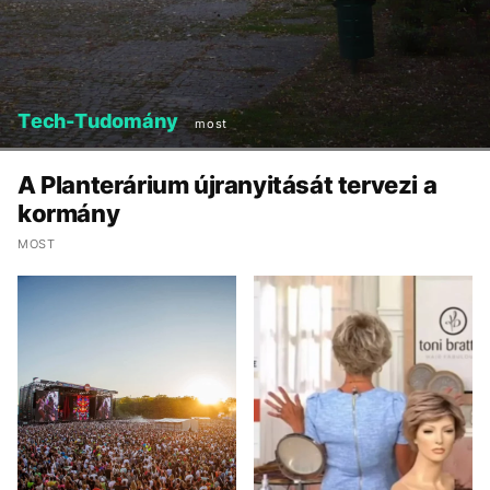
Tech-Tudomány
most
A Planterárium újranyitását tervezi a
kormány
MOST