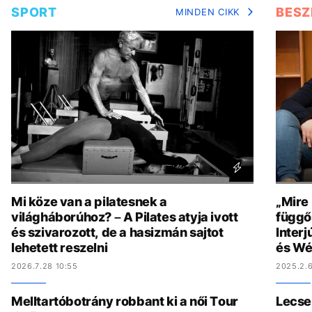
SPORT
BESZ
MINDEN CIKK
Mi köze van a pilatesnek a
„Mire
világháborúhoz? – A Pilates atyja ivott
függő
és szivarozott, de a hasizmán sajtot
Interj
lehetett reszelni
és Wé
2026.7.28 10:55
2025.2.6
Melltartóbotrány robbant ki a női Tour
Lecse