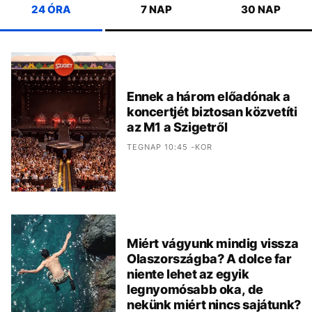
24 ÓRA
7 NAP
30 NAP
Ennek a három előadónak a
koncertjét biztosan közvetíti
az M1 a Szigetről
TEGNAP 10:45 -KOR
Miért vágyunk mindig vissza
Olaszországba? A dolce far
niente lehet az egyik
legnyomósabb oka, de
nekünk miért nincs sajátunk?