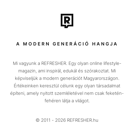
Film + sorozat
Tech-Tudomány
Sport
Társadalom
A MODERN GENERÁCIÓ HANGJA
Közélet
Mi vagyunk a REFRESHER. Egy olyan online lifestyle-
Utazás
magazin, ami inspirál, edukál és szórakoztat. Mi
Életmód
képviseljük a modern generációt Magyarországon.
Értékeinken keresztül célunk egy olyan társadalmat
Design
építeni, amely nyitott szemléletével nem csak feketén-
Beszélgetések
fehéren látja a világot.
Arcok
© 2011 - 2026 REFRESHER.hu
Videó