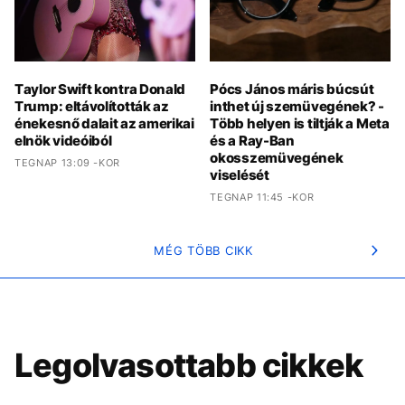
Taylor Swift kontra Donald
Pócs János máris búcsút
Trump: eltávolították az
inthet új szemüvegének? -
énekesnő dalait az amerikai
Több helyen is tiltják a Meta
elnök videóiból
és a Ray-Ban
okosszemüvegének
TEGNAP 13:09 -KOR
viselését
TEGNAP 11:45 -KOR
MÉG TÖBB CIKK
Legolvasottabb cikkek