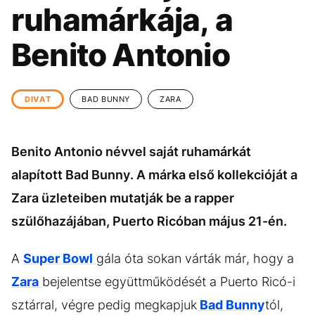
KÖZÉLET
UTAZÁS
ruhamárkája, a
ÉLETMÓD
DESIGN
Benito Antonio
BESZÉLGETÉSEK
ARCOK
VIDEÓ
TÖRTÉNETEK
DIVAT
BAD BUNNY
ZARA
GASZTRO
Benito Antonio névvel saját ruhamárkát
alapított Bad Bunny. A márka első kollekcióját a
Zara üzleteiben mutatják be a rapper
szülőhazájában, Puerto Ricóban május 21-én.
A
Super Bowl
gála óta sokan várták már, hogy a
Zara
bejelentse együttműködését a Puerto Ricó-i
sztárral, végre pedig megkapjuk
Bad Bunny
tól,