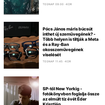
TEGNAP 09:00 -KOR
Pócs János máris búcsút
inthet új szemüvegének? -
Több helyen is tiltják a Meta
és a Ray-Ban
okosszemüvegének
viselését
TEGNAP 11:45 -KOR
SP-től New Yorkig -
fotókönyvben foglalja össze
az elmúlt tíz évét Éder
Krisztián