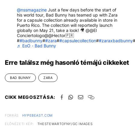
@nssmagazine
Just a few days before the start of
his world tour, Bad Bunny has teamed up with Zara
for a capsule collection already available in store in
Puerto Rico. The collection will reportedly launch
globally on May 21, take a look! 🎥 @@El
Conciertologo@@Hector🇵🇷
#
#badbunny
#
#zara
#
#capsulecollection
#
#zaraxbadbunny
♬ EoO - Bad Bunny
Erre találsz még hasonló témájú cikkeket
BAD BUNNY
ZARA
CIKK MEGOSZTÁSA:
FORRÁS
HYPEBEAST.COM
ELŐNÉZETI KÉP:
THESTEWARTOFNY/GC IMAGES