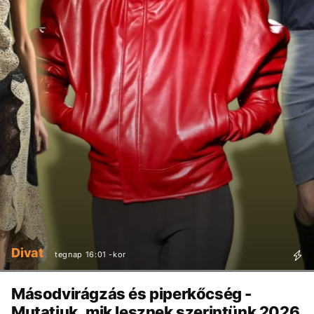
Divat
tegnap 16:01 -kor
Másodvirágzás és piperkőcség -
Mutatjuk, mik lesznek szerintünk 2026