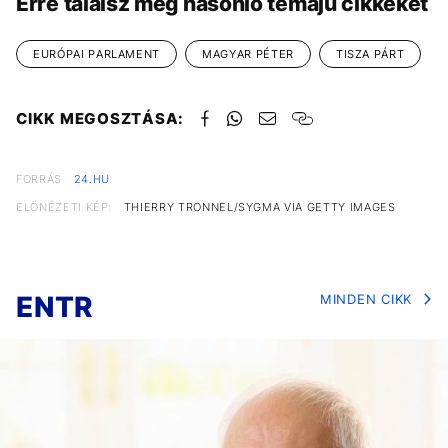
Erre találsz még hasonló témájú cikkeket
EURÓPAI PARLAMENT
MAGYAR PÉTER
TISZA PÁRT
CIKK MEGOSZTÁSA:
FORRÁS
24.HU
ELŐNÉZETI KÉP:
THIERRY TRONNEL/SYGMA VIA GETTY IMAGES
ENTR
MINDEN CIKK