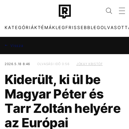
KATEGÓRIÁK
TÉMÁK
LEGFRISSEBB
LEGOLVASOTT
Vissza
2026.5.18 8:46
OLVASÁSI IDŐ 0:56
JÓKAY KRISTÓF
KATEGÓRIÁK
TÉMÁK
Kiderült, ki ül be
ZENE
FIDESZ
DIVAT
CELEB
Magyar Péter és
KULTÚRA
SEBESTYÉN BALÁZS
ENTR
PARLAMENT
Tarr Zoltán helyére
FILM + SOROZAT
KONCERT
TECH-TUDOMÁNY
MTVA
az Európai
SPORT
ARIANA GRANDE
TÁRSADALOM
CHRISTOPHER
NOLAN