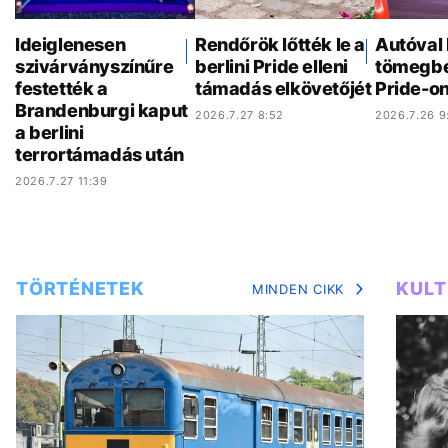
Ideiglenesen
Rendőrök lőtték le a
Autóval 
szivárványszínűre
berlini Pride elleni
tömegbe 
festették a
támadás elkövetőjét
Pride-o
Brandenburgi kaput
2026.7.27 8:52
2026.7.26 9
a berlini
terrortámadás után
2026.7.27 11:39
TÖRTÉNETEK
KUL
MINDEN CIKK