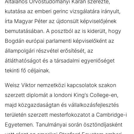
Általános Orvostudományi Karán szerezte,
kutatása az emberi gerinc vizsgálatára irányult,
írta Magyar Péter az újdonsült képviselőjének
bemutatásában. A posztból az is kiderült, hogy
Bogdán európai parlamenti képviselőként az
állampolgári részvétel erősítését, az
átláthatóságot és a társadalmi egyenlőséget
tekinti fő céljainak.
Weisz Viktor nemzetközi kapcsolatok szakon
szerzett diplomát a londoni King’s College-en,
majd közgazdaságtan és vállalkozásfejlesztés
területén szerzett mesterfokozatot a Cambridge-i
Egyetemen. Tanulmányai során ösztöndíjasként