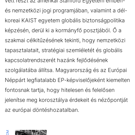
vett részt az amerikai Stanford Egyetem emberi-
és nemzetközi jogi programjában, valamint a dél-
koreai KAIST egyetem globális biztonságpolitika
képzésén, derül ki a kormányfő posztjából. Ő a
szakmai célkitűzésének tekinti, hogy nemzetközi
tapasztalatait, stratégiai szemléletét és globális
kapcsolatrendszerét hazánk fejlődésének
szolgálatába állítsa. Magyarország és az Európai
Néppárt legfiatalabb EP-képviselőjeként kiemelten
fontosnak tartja, hogy hitelesen és felelősen
jelenítse meg korosztálya érdekeit és nézőpontját
az európai döntéshozatalban.