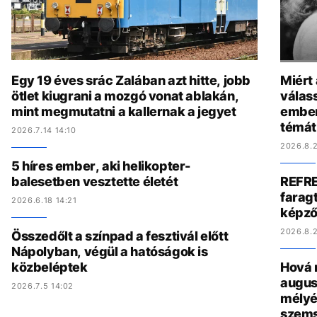
Egy 19 éves srác Zalában azt hitte, jobb
Miért
ötlet kiugrani a mozgó vonat ablakán,
válas
mint megmutatni a kallernak a jegyet
ember
témát
2026.7.14 14:10
2026.8.2
5 híres ember, aki helikopter-
balesetben vesztette életét
REFRE
faragt
2026.6.18 14:21
képző
2026.8.2
Összedőlt a színpad a fesztivál előtt
Nápolyban, végül a hatóságok is
közbeléptek
Hová 
augus
2026.7.5 14:02
mélyé
szem