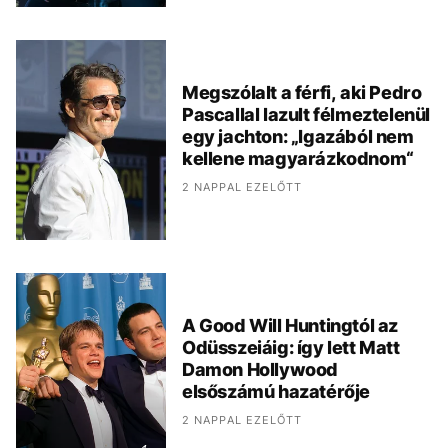
Megszólalt a férfi, aki Pedro
Pascallal lazult félmeztelenül
egy jachton: „Igazából nem
kellene magyarázkodnom“
2 NAPPAL EZELŐTT
A Good Will Huntingtól az
Odüsszeiáig: így lett Matt
Damon Hollywood
elsőszámú hazatérője
2 NAPPAL EZELŐTT