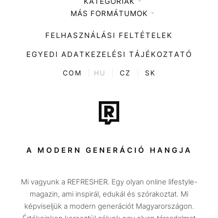
KATEGÓRIÁK
Médiaajánlat
MÁS FORMÁTUMOK
Zene
Impresszum
Kiemelt tartalmak
Divat
FELHASZNÁLÁSI FELTÉTELEK
Videó
Kultúra
EGYEDI ADATKEZELÉSI TÁJÉKOZTATÓ
Kvíz
ENTR
COM
|
HU
|
CZ
|
SK
Film + sorozat
Tech-Tudomány
Sport
Társadalom
A MODERN GENERÁCIÓ HANGJA
Közélet
Mi vagyunk a REFRESHER. Egy olyan online lifestyle-
Utazás
magazin, ami inspirál, edukál és szórakoztat. Mi
Életmód
képviseljük a modern generációt Magyarországon.