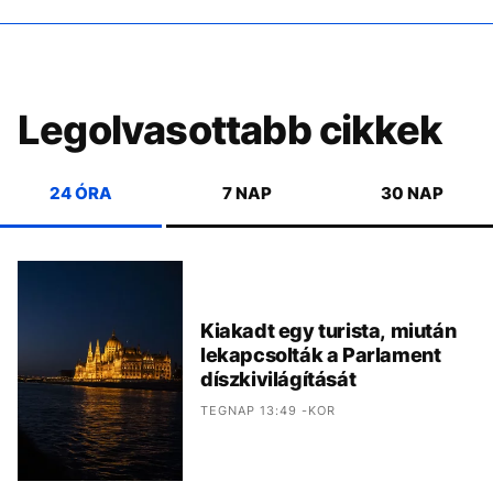
Legolvasottabb cikkek
24 ÓRA
7 NAP
30 NAP
Kiakadt egy turista, miután
lekapcsolták a Parlament
díszkivilágítását
TEGNAP 13:49 -KOR