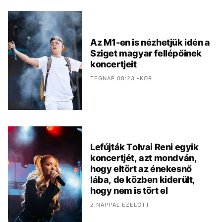
Az M1-en is nézhetjük idén a
Sziget magyar fellépőinek
koncertjeit
TEGNAP 08:23 -KOR
Lefújták Tolvai Reni egyik
koncertjét, azt mondván,
hogy eltört az énekesnő
lába, de közben kiderült,
hogy nem is tört el
2 NAPPAL EZELŐTT