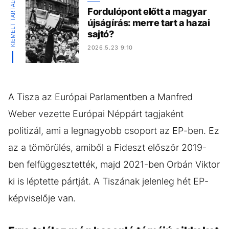
KIEMELT TARTALOM
Fordulópont előtt a magyar
újságírás: merre tart a hazai
sajtó?
2026.5.23 9:10
A Tisza az Európai Parlamentben a Manfred
Weber vezette Európai Néppárt tagjaként
politizál, ami a legnagyobb csoport az EP-ben. Ez
az a tömörülés, amiből a Fideszt először 2019-
ben felfüggesztették, majd 2021-ben Orbán Viktor
ki is léptette pártját. A Tiszának jelenleg hét EP-
képviselője van.