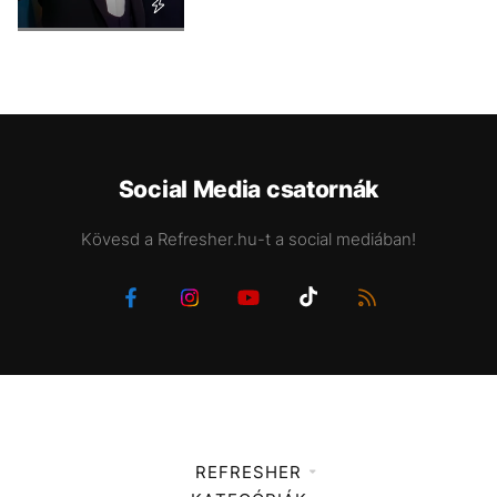
Social Media csatornák
Kövesd a Refresher.hu-t a social mediában!
REFRESHER