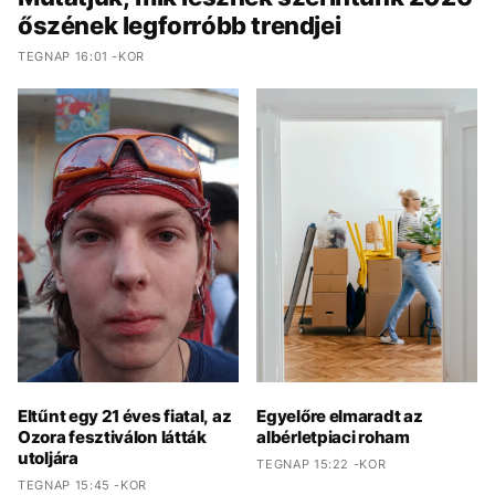
őszének legforróbb trendjei
TEGNAP 16:01 -KOR
Eltűnt egy 21 éves fiatal, az
Egyelőre elmaradt az
Ozora fesztiválon látták
albérletpiaci roham
utoljára
TEGNAP 15:22 -KOR
TEGNAP 15:45 -KOR