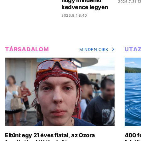
hogy mindenki
2026.7.31 12
kedvence legyen
2026.8.1 8:40
TÁRSADALOM
UTA
MINDEN CIKK
Eltűnt egy 21 éves fiatal, az Ozora
400 fo