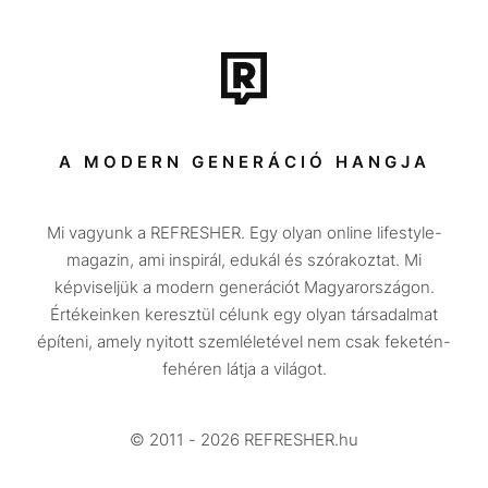
Film + sorozat
Tech-Tudomány
Sport
Társadalom
A MODERN GENERÁCIÓ HANGJA
Közélet
Mi vagyunk a REFRESHER. Egy olyan online lifestyle-
Utazás
magazin, ami inspirál, edukál és szórakoztat. Mi
Életmód
képviseljük a modern generációt Magyarországon.
Értékeinken keresztül célunk egy olyan társadalmat
Design
építeni, amely nyitott szemléletével nem csak feketén-
Beszélgetések
fehéren látja a világot.
Arcok
© 2011 - 2026 REFRESHER.hu
Videó