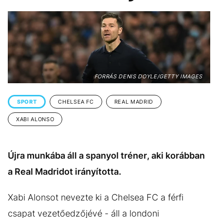
KÖZÉLET
UTAZÁS
ÉLETMÓD
DESIGN
BESZÉLGETÉSEK
ARCOK
VIDEÓ
TÖRTÉNETEK
FORRÁS DENIS DOYLE/GETTY IMAGES
GASZTRO
SPORT
CHELSEA FC
REAL MADRID
XABI ALONSO
Újra munkába áll a spanyol tréner, aki korábban
a Real Madridot irányította.
Xabi Alonsot nevezte ki a Chelsea FC a férfi
csapat vezetőedzőjévé - áll a londoni