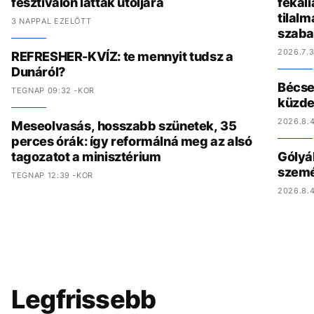
fesztiválon látták utoljára
fekál
tilalm
3 NAPPAL EZELŐTT
szaba
2026.7.3
REFRESHER-KVÍZ: te mennyit tudsz a
Dunáról?
Bécset
TEGNAP 09:32 -KOR
küzde
2026.8.4
Meseolvasás, hosszabb szünetek, 35
perces órák: így reformálná meg az alsó
tagozatot a minisztérium
Gólyák
szemét
TEGNAP 12:39 -KOR
2026.8.4
Legfrissebb