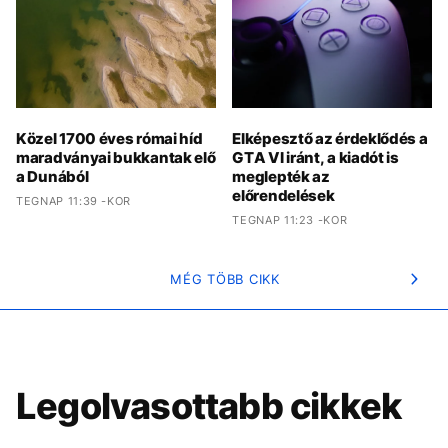
Közel 1700 éves római híd
Elképesztő az érdeklődés a
maradványai bukkantak elő
GTA VI iránt, a kiadót is
a Dunából
meglepték az
előrendelések
TEGNAP 11:39 -KOR
TEGNAP 11:23 -KOR
MÉG TÖBB CIKK
Legolvasottabb cikkek