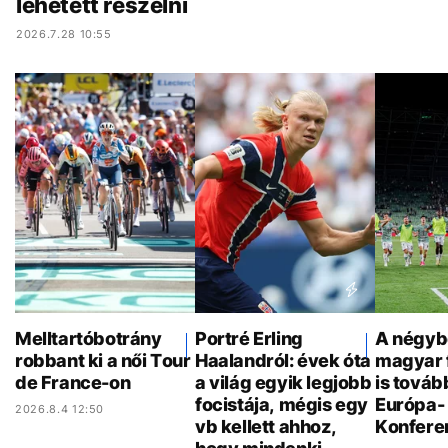
lehetett reszelni
2026.7.28 10:55
Melltartóbotrány
Portré Erling
A négyb
robbant ki a női Tour
Haalandról: évek óta
magyar 
de France-on
a világ egyik legjobb
is továb
focistája, mégis egy
Európa- 
2026.8.4 12:50
vb kellett ahhoz,
Konfere