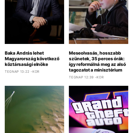
Baka András lehet
Meseolvasás, hosszabb
Magyarország következő
szünetek, 35 perces órák:
köztársasági elnöke
így reformálná meg az alsó
tagozatot a minisztérium
TEGNAP 13:22 -KOR
TEGNAP 12:39 -KOR