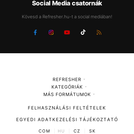
Social Media csatornák
Kövesd a Refresher.hu-t a social mediában!
REFRESHER
KATEGÓRIÁK
Médiaajánlat
MÁS FORMÁTUMOK
Zene
Impresszum
Kiemelt tartalmak
Divat
FELHASZNÁLÁSI FELTÉTELEK
Videó
Kultúra
EGYEDI ADATKEZELÉSI TÁJÉKOZTATÓ
Kvíz
ENTR
COM
|
HU
|
CZ
|
SK