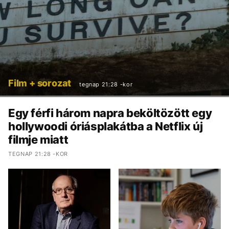
Film + sorozat
tegnap 21:28 -kor
Egy férfi három napra beköltözött egy
hollywoodi óriásplakátba a Netflix új
filmje miatt
TEGNAP 21:28 -KOR