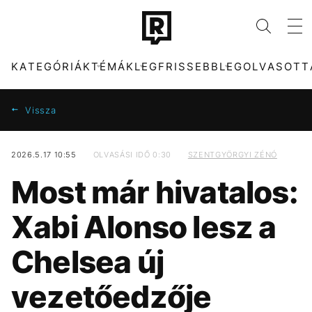
KATEGÓRIÁK
TÉMÁK
LEGFRISSEBB
LEGOLVASOTT
Vissza
2026.5.17 10:55
OLVASÁSI IDŐ 0:30
SZENTGYÖRGYI ZÉNÓ
KATEGÓRIÁK
TÉMÁK
Most már hivatalos:
ZENE
DUNA
DIVAT
MAGYARORSZÁG
Xabi Alonso lesz a
KULTÚRA
TIKTOK
ENTR
HŐSÉG
Chelsea új
FILM + SOROZAT
CELEB
TECH-TUDOMÁNY
MAJKA
vezetőedzője
SPORT
MTVA
TÁRSADALOM
FIDESZ