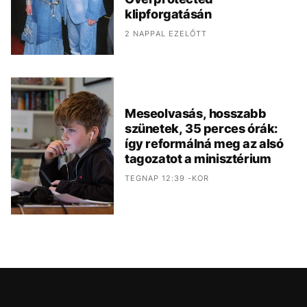
klipforgatásán
2 NAPPAL EZELŐTT
Meseolvasás, hosszabb
szünetek, 35 perces órák:
így reformálná meg az alsó
tagozatot a minisztérium
TEGNAP 12:39 -KOR