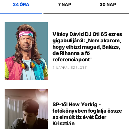
24 ÓRA
7 NAP
30 NAP
Vitézy Dávid DJ Oti 65 ezres
gigabulijáról: „Nem akarom,
hogy elbízd magad, Balázs,
de Rihanna a fő
referenciapont"
2 NAPPAL EZELŐTT
SP-től New Yorkig -
fotókönyvben foglalja össze
az elmúlt tíz évét Éder
Krisztián