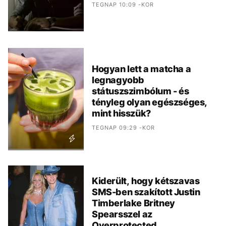
TEGNAP 10:09 -KOR
Hogyan lett a matcha a
legnagyobb
státuszszimbólum - és
tényleg olyan egészséges,
mint hisszük?
TEGNAP 09:29 -KOR
Kiderült, hogy kétszavas
SMS-ben szakított Justin
Timberlake Britney
Spearsszel az
Overprotected