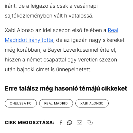
iránt, de a leigazolás csak a vasárnapi
sajtóközleményben vált hivatalossá.
Xabi Alonso az idei szezon első felében a
Real
Madridot irányította
, de az igazán nagy sikereket
még korábban, a Bayer Leverkusennel érte el,
hiszen a német csapattal egy veretlen szezon
után bajnoki címet is ünnepelhetett.
Erre találsz még hasonló témájú cikkeket
CHELSEA FC
REAL MADRID
XABI ALONSO
CIKK MEGOSZTÁSA: