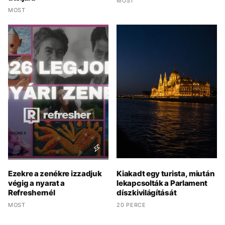
MOST
MOST
Ezekre a zenékre izzadjuk
Kiakadt egy turista, miután
végig a nyarat a
lekapcsolták a Parlament
Refreshernél
díszkivilágítását
MOST
20 PERCE