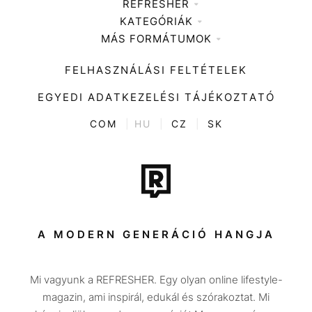
REFRESHER
KATEGÓRIÁK
Médiaajánlat
MÁS FORMÁTUMOK
Zene
Impresszum
Kiemelt tartalmak
Divat
FELHASZNÁLÁSI FELTÉTELEK
Videó
Kultúra
EGYEDI ADATKEZELÉSI TÁJÉKOZTATÓ
Kvíz
ENTR
COM
|
HU
|
CZ
|
SK
Film + sorozat
Tech-Tudomány
Sport
Társadalom
A MODERN GENERÁCIÓ HANGJA
Közélet
Mi vagyunk a REFRESHER. Egy olyan online lifestyle-
Utazás
magazin, ami inspirál, edukál és szórakoztat. Mi
Életmód