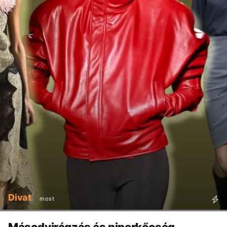
Divat
most
Másodvirágzás és piperkőcség -