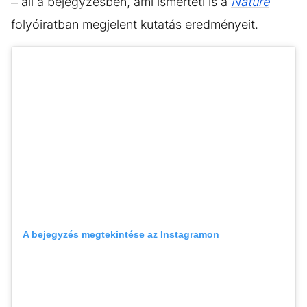
– áll a bejegyzésben, ami ismerteti is a
Nature
folyóiratban megjelent kutatás eredményeit.
A bejegyzés megtekintése az Instagramon