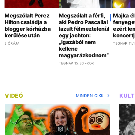
Megszólalt Perez
Megszólalt a férfi,
Majka é
Hilton családja a
aki Pedro Pascallal
fenyeget
blogger kórházba
lazult félmeztelenül
ezért l
kerülése után
egy jachton:
koncertj
„Igazából nem
3 ÓRÁJA
TEGNAP 11:
kellene
magyarázkodnom“
TEGNAP 15:30 -KOR
VIDEÓ
KUL
MINDEN CIKK