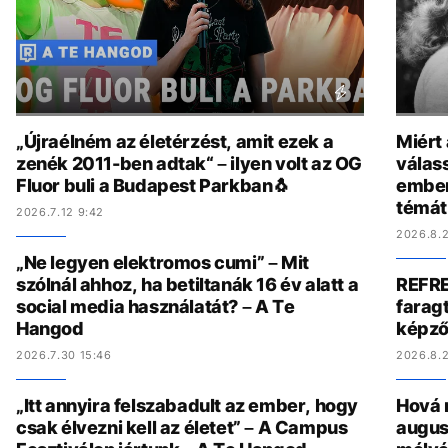
„Újraélném az életérzést, amit ezek a
Miért
zenék 2011-ben adtak“ – ilyen volt az OG
válas
Fluor buli a Budapest Parkban🐧
ember
témát
2026.7.12 9:42
2026.8.2
„Ne legyen elektromos cumi” – Mit
szólnál ahhoz, ha betiltanák 16 év alatt a
REFRE
social media használatát? – A Te
faragt
Hangod
képző
2026.7.30 15:46
2026.8.2
„Itt annyira felszabadult az ember, hogy
Hová 
csak élvezni kell az életet” – A Campus
augus