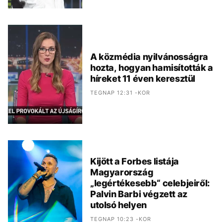
A közmédia nyilvánosságra
hozta, hogyan hamisították a
híreket 11 éven keresztül
TEGNAP 12:31 -KOR
Kijött a Forbes listája
Magyarország
„legértékesebb“ celebjeiről:
Palvin Barbi végzett az
utolsó helyen
TEGNAP 10:23 -KOR