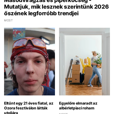
Mutatjuk, mik lesznek szerintünk 2026
őszének legforróbb trendjei
MOST
Eltűnt egy 21 éves fiatal, az
Egyelőre elmaradt az
Ozora fesztiválon látták
albérletpiaci roham
utoljára