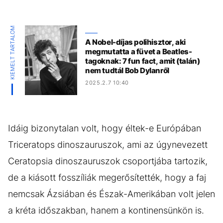
KIEMELT TARTALOM
A Nobel-díjas polihisztor, aki
megmutatta a füvet a Beatles-
tagoknak: 7 fun fact, amit (talán)
nem tudtál Bob Dylanről
2025.2.7 10:40
Idáig bizonytalan volt, hogy éltek-e Európában
Triceratops dinoszauruszok, ami az úgynevezett
Ceratopsia dinoszauruszok csoportjába tartozik,
de a kiásott fosszíliák megerősítették, hogy a faj
nemcsak Ázsiában és Észak-Amerikában volt jelen
a kréta időszakban, hanem a kontinensünkön is.