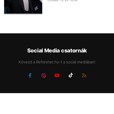
TEGNAP 15:50 -KOR
Social Media csatornák
Kövesd a Refresher.hu-t a social mediában!