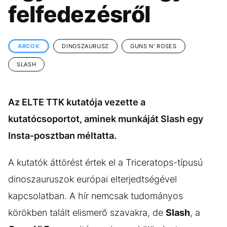
KÖZÉLET
UTAZÁS
felfedezésről
ÉLETMÓD
DESIGN
BESZÉLGETÉSEK
ARCOK
ARCOK
DINOSZAURUSZ
GUNS N' ROSES
VIDEÓ
TÖRTÉNETEK
SLASH
GASZTRO
Az ELTE TTK kutatója vezette a
kutatócsoportot, aminek munkáját Slash egy
Insta-posztban méltatta.
A kutatók áttörést értek el a Triceratops-típusú
dinoszauruszok európai elterjedtségével
kapcsolatban. A hír nemcsak tudományos
körökben talált elismerő szavakra, de
Slash
, a