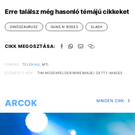
Erre találsz még hasonló témájú cikkeket
DINOSZAURUSZ
GUNS N' ROSES
SLASH
CIKK MEGOSZTÁSA:
FORRÁS
TELEX.HU
, MTI
ELŐNÉZETI KÉP:
TIM MOSENFELDER/WIREIMAGE/ GETTY IMAGES
ARCOK
MINDEN CIKK