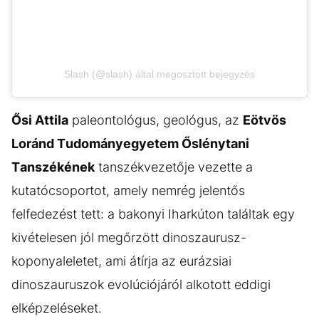
Slash (@slash) által megosztott bejegyzés
Ősi Attila
paleontológus, geológus, az
Eötvös
Loránd Tudományegyetem Őslénytani
Tanszékének
tanszékvezetője vezette a
kutatócsoportot, amely nemrég jelentős
felfedezést tett: a bakonyi Iharkúton találtak egy
kivételesen jól megőrzött dinoszaurusz-
koponyaleletet, ami átírja az eurázsiai
dinoszauruszok evolúciójáról alkotott eddigi
elképzeléseket.