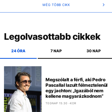
MÉG TÖBB CIKK
Legolvasottabb cikkek
24 ÓRA
7 NAP
30 NAP
Megszólalt a férfi, aki Pedro
Pascallal lazult félmeztelenül
egy jachton: „Igazából nem
kellene magyarázkodnom“
TEGNAP 15:30 -KOR